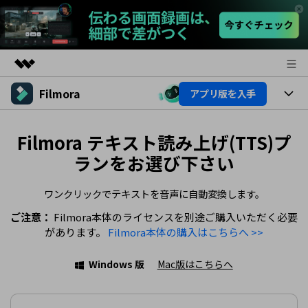
Filmora
アプリ版を入手
製品
AIGCサービス
製品
法人・教育・パートナー
Filmora テキスト読み上げ(TTS)プ
ユーティリティ
概要
ランをお選び下さい
プラットフォーム
AI機能
企業情報
ソリューション
製品機能
ワンクリックでテキストを音声に自動変換します。
AI機能
プラン＆価格
活用法
ご注意：
Filmora本体のライセンスを別途ご購入いただく必要
AIヒント
Filmoraのユーザー層
があります。
Filmora本体の購入はこちらへ >>
サポート
動画編集関連知識
ビデオソリューション
Windows 版
Mac版はこちらへ
動画編集のコツ
サポート
サポート