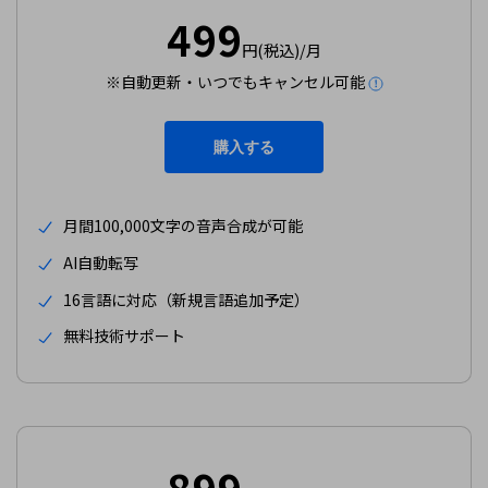
購入する
ログイン
499
カスタマーサポート
円(税込)/月
ブランド紹介
※自動更新・いつでもキャンセル可能
検索
購入する
月間100,000文字の音声合成が可能
AI自動転写
16言語に対応（新規言語追加予定）
無料技術サポート
899