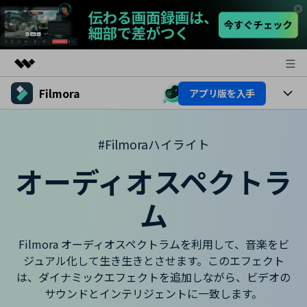
Filmora
アプリ版を入手
製品
AIGCサービス
製品
法人・教育・パートナー
ユーティリティ
#Filmoraハイライト
概要
プラットフォーム
AI機能
企業情報
オーディオスペクトラ
ソリューション
製品機能
AI機能
プラン＆価格
活用法
ム
AIヒント
Filmoraのユーザー層
サポート
動画編集関連知識
Filmora オーディオスペクトラムを利用して、音楽をビ
ビデオソリューション
ジュアル化して生き生きとさせます。このエフェクト
動画編集のコツ
サポート
は、ダイナミックエフェクトを追加しながら、ビデオの
サウンドとインテリジェントに一致します。
サポート