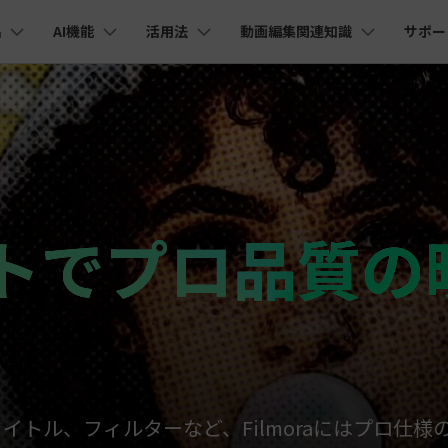
品
AI機能
活用法
動画編集関連知識
サポー
法人・教育・パートナー
企業情報
プラン＆価格
ョン
ユーテ
会社概要
AI機能
ビデオソリューション
製品機能
カスタマーサポート
AI
創業者メッセージ
ューション
PDF編集
作図＆製図
動画編集＆変換
データ
YouTube・SNS動画編集
動画
FAQs
オーディオ
採用情報
I 画像から動画生成
YouTube収益化
AI 動画ノイズ除去
解説動画
Cha
nt
PDFelement
EdrawMind
Filmora
Recove
エイターハブ
PDF編集ソフト
データ復
eo 3.1
NEW
お客様からよくあるご質問を掲載してお
お問い合わせ
EdrawMax
UniConverter
ります
AI
エイターハブで無限の創造性を発揮しよう
YouTubeショート動画作成方法
画面録画
オートモンタージュ
PDFelement Cloud
Repairi
オープニング動画
スライドショー動画
I テキストから動画生成
AI 音声補正
電子署名とクラウドサービス
動画・写
ットでプロ品質の
AI
eo 3.1
お問い合わせ
HiPDF
Dr.Fon
ク
ソーシャルメディア動画編集
キーフレーム
オーディオスペクトラム
テキスト読み上げ
PDF編集オンラインツール
スマート
lmora動作環境
プロモーションビデオ
無料でサポートチームにお問い合わせく
商品紹介動画
I画像生成
AI
ださい
ートされている形式、デバイス、GPU の完全なリスト
Mobile
YouTube動画エディタで動画を編集する方法
サブシーケンス
オーディオ同期
AI ポートレート
NEW
スマホ間
I 延長
NEW
すべてのソリューション 
バージョンダウン
FamiSa
AI自動文字起こし
Youtubeのオープニング動画を作る方法
平面トラッキング
無音検出
子供の安
紹介プログラム
Filmora の旧バージョンをご利用いただ
AI オブジェクトリムーバー
NEW
けます
して、ポイントを獲得しよう！
NEW
YouTube動画編集ソフトおすすめTOP10
ボイスチェンジャー
イトル、フィルターなど、Filmoraにはプロ仕
NE
無料ダウンロード
マルチカメラ編集
法人向け