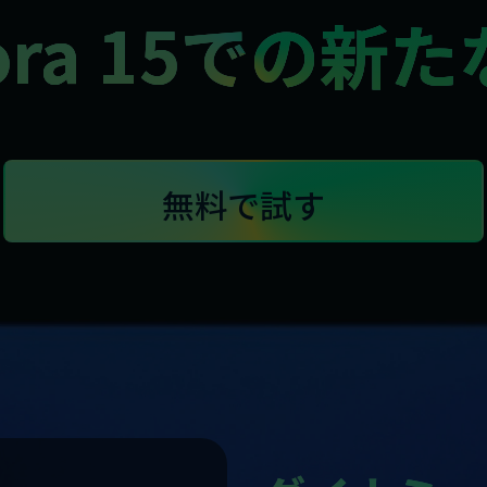
mora 15での新
無料で試す