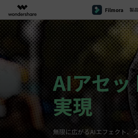
Filmora
製
製品
AIGCサービス
概要
ソリューシ
プラットフォーム
サポート
動画編集のコツ
Filmoraのユーザー層
動画編集＆変換
作図＆製図
PDF ソリ
法人向け
Filmora AI
動画編集ソフトと方法
インフルエンサー
A
Filmora
EdrawMax
PDFeleme
学生・教員向け
AIによる次世代編集
デスクトップ
Filmora - Windows動画編集ソフト
Filmoraバージョン情報
クリ
動画編集ソフト
ベクタードローソフト
V
詳しく見る >>
代理店募集
最新の製品ニュースとアップデート情報
ビジネス動画編集関連知識
クリ
UniConverter
EdrawMind
NEW
Filmora - Mac動画編集ソフト
SMB
A
動画変換ソフト
マインドマップソフト
AIアセ
パートナープログ
V
DVD Memory
ラム
動画編集の高度スキル・テクニッ
DVD作成ソフト
Filmora操作ガイド
Fi
モバイル
フリーランサー
Filmora - iOS動画編集アプリ
A
実現
DemoCreator
Filmoraのステップバイステップガイドを学ぶ
サポ
動画再生ソフトと方法
Filmora - Android動画編集アプリ
画面録画ソフト
A
マーケター
Media.io
Filmora - iPad版
音声編集の基本知識
AI動画・画像・音楽ジェネレーター
クリエイター収益化
友達
プログラム
SelfyzAI
招待
AI動画・画像編集アプリ
動画編集アプリまとめ
無限に広がるAIエフェクト、タ
創造力を収益に変えましょう！
オンライン
Filmora - オンライン動画編集