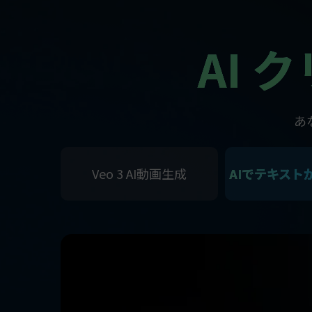
AI
あ
Veo 3 AI動画生成
AIでテキスト