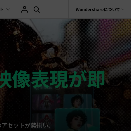
ト
サポート
Wondershareについて
ィリティ
会社情報
ヒント
ブランド紹介
復元・バックアップ
データ復元・転送
法人様向けお問い合わせ窓口
その他のコツ
テキスト
レビュー
アセット
Filmora動画講
tGPT & AI機能
動画マーケティング
AIイラストや画像生成サイト
rit
Dr.Fone
Wondershareについて
元ソフト
Filmoraのニュースとレビューについて詳し
Recoverit
動画編集
く見る
AI絵自動生成ツール
サポートセンター
スライドショー作成関連知識
テキスト挿入
動画エフェクト
Filmora 101ガイド
t
NEW
プレゼンテーション動画
真・ファイル修復ソフト
映像表現が即
マーケティング
AI画像生成ツール
協業実績
e
結婚式ムービー作成テクニック
テキスト読み上げ(TTS)
テンプレートプリセット
Filmoraラーニン
フォン管理ソフト
TikTok広告動画
Filmora製品や、公式キャラクターとのコラ
音声生成ツール
AIアップスケーリングビデオ
ボ実績
Trans
動画に使えるエフェクト素材おすすめ
自動字幕起こし(STT)
AIポートレート
Filmora基本動画
のデータ転送ソフト
>
fe
アニメ動画の関連知識
テキストアニメーション
Boris FX
Filmoraの使い方
全を守るアプリ
もっと見る >
動画クリエーティビティーに関する記事
オートキャプション
NewBlue FX
YouTube公式チャ
様のアセットが勢揃い。
W
NEW