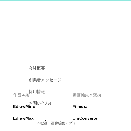
環
最新バージョ
ユーザーの
ユーザーの
FilmoraとFilm
ン
声
声
違い
AIGCサービス
動画編集＆変換
作図＆
Filmora
Edraw
動画編集ソフト
ベクター
UniConverter
EdrawM
動画変換ソフト
マインド
会社概要
DVD Memory
創業者メッセージ
DVD作成ソフト
DemoCreator
採用情報
作図＆製図
動画編集＆変換
画面録画ソフト
お問い合わせ
Media.io
EdrawMind
Filmora
AI動画・画像・音楽ジェネレーター
EdrawMax
UniConverter
SelfyzAI
AI動画・画像編集アプリ