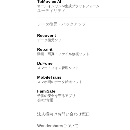
ToMoviee AI
オールインワンAI生成プラットフォーム
ユーティリティ
データ復元・バックアップ
Recoverit
データ復元ソフト
Repairit
動画・写真・ファイル修復ソフト
Dr.Fone
スマートフォン管理ソフト
MobileTrans
スマホ間のデータ転送ソフト
FamiSafe
子供の安全を守るアプリ
会社情報
法人様向けお問い合わせ窓口
Wondershareについて