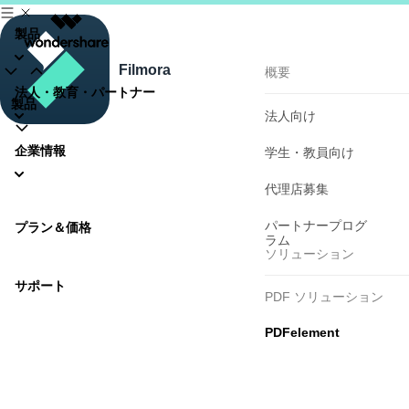
操作ガイ
動作
製品
ド
境
Filmora
概要
法人・教育・パートナー
製品
法人向け
企業情報
学生・教員向け
代理店募集
パートナープログ
プラン＆価格
ラム
ソリューション
サポート
PDF ソリューション
PDFelement