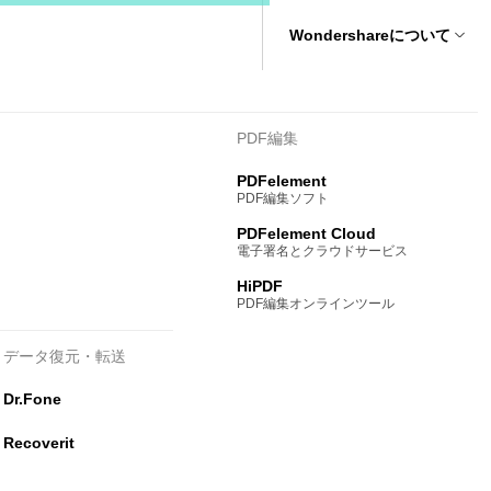
oraProの
無料ダウンロ
無料ダウンロ
Wondershareについて
ード
ード
製図
PDF編集
Max
PDFelement
ドローソフト
PDF編集ソフト
ind
PDFelement Cloud
マップソフト
電子署名とクラウドサービス
HiPDF
PDF編集オンラインツール
データ復元・転送
Dr.Fone
Recoverit