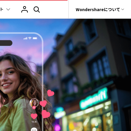
ト
サポート
Wondershareについて
ィリティ
会社情報
ヒント
ブランド紹介
復元・バックアップ
データ復元・転送
法人様向けお問い合わせ窓口
その他のコツ
テキスト
レビュー
アセット
Filmora動画講
tGPT & AI機能
動画マーケティング
AIイラストや画像生成サイト
rit
Dr.Fone
Wondershareについて
元ソフト
Filmoraのニュースとレビューについて詳し
Recoverit
動画編集
く見る
AI絵自動生成ツール
サポートセンター
スライドショー作成関連知識
テキスト挿入
動画エフェクト
Filmora 101ガイド
t
NEW
プレゼンテーション動画
真・ファイル修復ソフト
マーケティング
AI画像生成ツール
協業実績
e
結婚式ムービー作成テクニック
テキスト読み上げ(TTS)
テンプレートプリセット
Filmoraラーニン
フォン管理ソフト
TikTok広告動画
Filmora製品や、公式キャラクターとのコラ
音声生成ツール
AIアップスケーリングビデオ
ボ実績
Trans
動画に使えるエフェクト素材おすすめ
自動字幕起こし(STT)
AIポートレート
Filmora基本動画
のデータ転送ソフト
>
fe
アニメ動画の関連知識
テキストアニメーション
Boris FX
Filmoraの使い方
全を守るアプリ
もっと見る >
動画クリエーティビティーに関する記事
オートキャプション
NewBlue FX
YouTube公式チャ
W
NEW