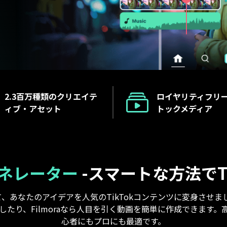
NEW
もっと見る >
ビジネス版
ブアセット）
もっと見る >
Wondershare製品一覧
無料ダウンロード
無料ダウンロード
無料ダウンロード
無料ダウンロード
2.3百万種類のクリエイテ
ロイヤリティフリ
ィブ・アセット
トックメディア
ジェネレーター
-
スマートな方法でT
使って、あなたのアイデアを人気のTikTokコンテンツに変身さ
、Filmoraなら人目を引く動画を簡単に作成できます。高性能
心者にもプロにも最適です。