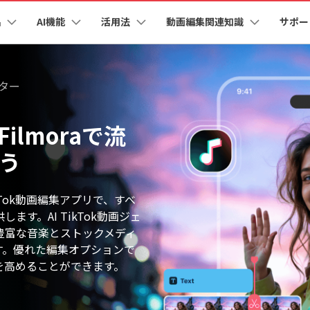
品
AI機能
活用法
動画編集関連知識
サポー
法人・教育・パートナー
企業情報
プラン＆価格
ョン
ユーテ
会社概要
AI機能
ビデオソリューション
製品機能
カスタマーサポート
AI
創業者メッセージ
ィター
ューション
PDF編集
作図＆製図
動画編集＆変換
データ
YouTube・SNS動画編集
動画
FAQs
オーディオ
採用情報
I 画像から動画生成
YouTube収益化
AI 動画ノイズ除去
解説動画
Cha
nt
PDFelement
EdrawMind
Filmora
Recove
エイターハブ
Filmoraで流
PDF編集ソフト
データ復
eo 3.1
NEW
お客様からよくあるご質問を掲載してお
お問い合わせ
EdrawMax
UniConverter
ります
AI
エイターハブで無限の創造性を発揮しよう
YouTubeショート動画作成方法
画面録画
オートモンタージュ
PDFelement Cloud
Repairi
ろう
オープニング動画
スライドショー動画
I テキストから動画生成
AI 音声補正
電子署名とクラウドサービス
動画・写
AI
eo 3.1
お問い合わせ
HiPDF
Dr.Fon
ク
ソーシャルメディア動画編集
キーフレーム
オーディオスペクトラム
テキスト読み上げ
PDF編集オンラインツール
スマート
lmora動作環境
プロモーションビデオ
無料でサポートチームにお問い合わせく
商品紹介動画
kTok動画編集アプリで、すべ
I画像生成
AI
ださい
ートされている形式、デバイス、GPU の完全なリスト
Mobile
す。AI TikTok動画ジェ
YouTube動画エディタで動画を編集する方法
サブシーケンス
オーディオ同期
AI ポートレート
NEW
スマホ間
豊富な音楽とストックメディ
I 延長
NEW
すべてのソリューション 
バージョンダウン
FamiSa
す。優れた編集オプションで
AI自動文字起こし
Youtubeのオープニング動画を作る方法
平面トラッキング
無音検出
子供の安
紹介プログラム
Filmora の旧バージョンをご利用いただ
を高めることができます。
AI オブジェクトリムーバー
NEW
けます
して、ポイントを獲得しよう！
NEW
YouTube動画編集ソフトおすすめTOP10
ボイスチェンジャー
NE
無料ダウンロード
マルチカメラ編集
法人向け