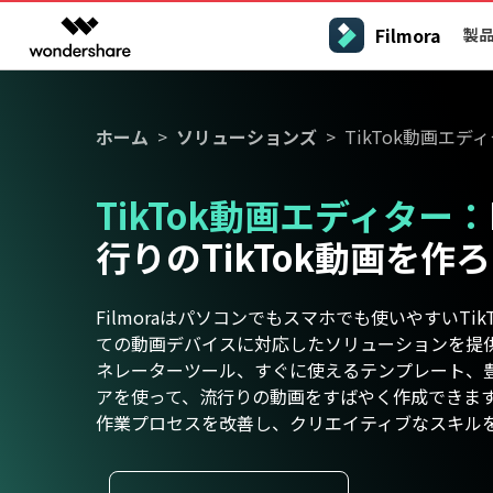
Filmora
製
製品
AIGCサービス
概要
ソリューシ
プラットフォーム
サポート
動画編集のコツ
Filmoraのユーザー層
ホーム
ソリューションズ
TikTok動画エデ
動画編集＆変換
作図＆製図
PDF ソリ
法人向け
Filmora AI
動画編集ソフトと方法
インフルエンサー
A
Filmora
EdrawMax
PDFeleme
学生・教員向け
AIによる次世代編集
デスクトップ
Filmora - Windows動画編集ソフト
Filmoraバージョン情報
クリ
動画編集ソフト
TikTok動画エディター：
ベクタードローソフト
V
詳しく見る >>
代理店募集
最新の製品ニュースとアップデート情報
ビジネス動画編集関連知識
クリ
UniConverter
EdrawMind
NEW
Filmora - Mac動画編集ソフト
行りのTikTok動画を作
SMB
A
動画変換ソフト
マインドマップソフト
パートナープログ
V
DVD Memory
ラム
動画編集の高度スキル・テクニッ
DVD作成ソフト
Filmora操作ガイド
Fi
モバイル
フリーランサー
Filmora - iOS動画編集アプリ
Filmoraはパソコンでもスマホでも使いやすいTi
A
DemoCreator
Filmoraのステップバイステップガイドを学ぶ
サポ
ての動画デバイスに対応したソリューションを提供しま
動画再生ソフトと方法
Filmora - Android動画編集アプリ
画面録画ソフト
ネレーターツール、すぐに使えるテンプレート、
A
マーケター
Media.io
アを使って、流行りの動画をすばやく作成できま
Filmora - iPad版
音声編集の基本知識
AI動画・画像・音楽ジェネレーター
クリエイター収益化
友達
作業プロセスを改善し、クリエイティブなスキル
プログラム
SelfyzAI
招待
AI動画・画像編集アプリ
動画編集アプリまとめ
創造力を収益に変えましょう！
オンライン
Filmora - オンライン動画編集