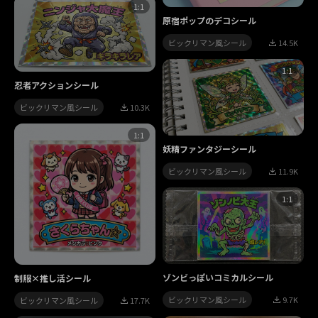
1:1
原宿ポップのデコシール
ビックリマン風シール
14.5K
1:1
忍者アクションシール
ビックリマン風シール
10.3K
1:1
妖精ファンタジーシール
ビックリマン風シール
11.9K
1:1
ゾンビっぽいコミカルシール
制服×推し活シール
ビックリマン風シール
9.7K
ビックリマン風シール
17.7K