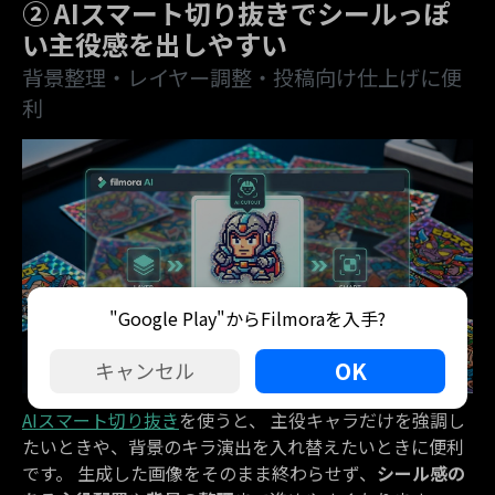
② AIスマート切り抜きでシールっぽ
い主役感を出しやすい
背景整理・レイヤー調整・投稿向け仕上げに便
利
"Google Play"からFilmoraを入手?
OK
キャンセル
AIスマート切り抜き
を使うと、 主役キャラだけを強調し
たいときや、背景のキラ演出を入れ替えたいときに便利
です。 生成した画像をそのまま終わらせず、
シール感の