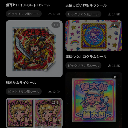
猫耳ヒロインのレトロシール
天使っぽい神聖キラシール
ビックリマン風シール
17.2K
ビックリマン風シール
14.8K
1:1
1:1
魔法少女ホログラムシール
ビックリマン風シール
16.8K
1:1
和風サムライシール
ビックリマン風シール
12.9K
16:9