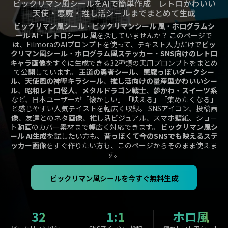
ビックリマン風シールをAIで簡単作成｜レトロかわいい
購入する
ログイン
天使・悪魔・推し活シールまでまとめて生成
カスタマーサポート
ビックリマン風シール
・
ビックリマンシール 風
・
ホログラムシ
ール AI
・
レトロシール 風
を探していませんか？ このページで
ブランド紹介
検索
は、FilmoraのAIプロンプトを使って、テキスト入力だけで
ビッ
クリマン風シール
・
ホログラム風ステッカー
・
SNS向けのレトロ
キャラ画像
をすぐに生成できる32種類の実用プロンプトをまとめ
て公開しています。
王道の勇者シール
、
悪魔っぽいダークシー
ル
、
天使風の神聖キラシール
、
推し活向けの量産型かわいいシー
ル
、
昭和レトロ怪人
、
メタルドラゴン戦士
、
夢かわ・スイーツ系
など、日本ユーザーが「懐かしい」「映える」「集めたくなる」
と感じやすい人気テイストを幅広く収録。 SNSアイコン、投稿画
像、友達とのネタ画像、推し活ビジュアル、スマホ壁紙、ショー
ト動画のカバー素材まで幅広く対応できます。
ビックリマン風シ
ール AI生成
を試したい方も、
昔っぽくて今のSNSでも映えるステ
ッカー画像
をすぐ作りたい方も、このページからそのまま使えま
す。
ビックリマン風シールを今すぐ無料生成
32
1:1
ホロ風