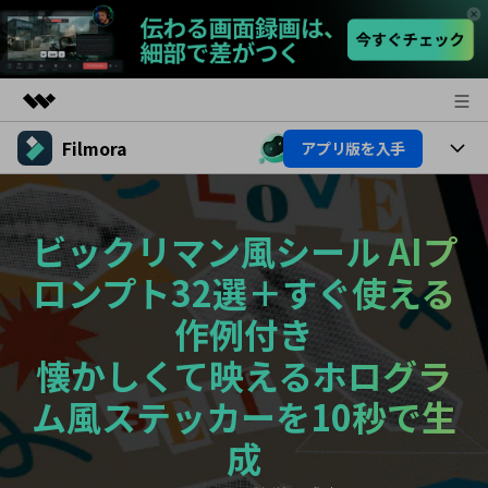
Filmora
アプリ版を入手
製品
AIGCサービス
製品
法人・教育・パートナー
ユーティリティ
ビックリマン風シール AIプ
概要
プラットフォーム
AI機能
企業情報
ソリューション
ロンプト32選＋すぐ使える
製品機能
AI機能
プラン＆価格
活用法
作例付き
AIヒント
懐かしくて映えるホログラ
Filmoraのユーザー層
サポート
動画編集関連知識
ム風ステッカーを10秒で生
ビデオソリューション
動画編集のコツ
サポート
成
サポート