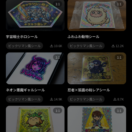
1:1
1:1
宇宙戦士ホロシール
ふわふわ動物シール
ビックリマン風シール
10.6K
ビックリマン風シール
12.2K
1:1
1:1
ネオン悪魔ギャルシール
忍者×狐面の和レアシール
ビックリマン風シール
14.9K
ビックリマン風シール
8.7K
1:1
1:1