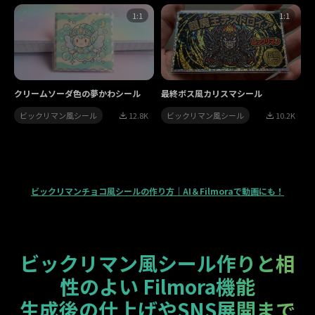
1:1
1:1
クリームソーダ色の夢かわシール
最終ボス風カリスマシール
ビックリマン風シール
12.8K
ビックリマン風シール
10.2K
ビックリマンチョコ風シールの作り方｜AI＆Filmoraで動画にも！
ビックリマン風シール作りと相
性のよい Filmora機能
生成後の仕上げやSNS展開まで