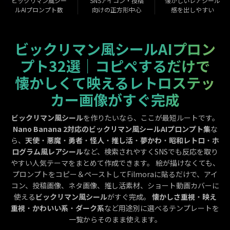
ビックリマン風シー
SNSアイコン・投稿
懐かしいレアシール
ルAIプロンプト数
向けの正方形中心
感を出しやすい
ビックリマン風シールAIプロン
プト32選｜コピペするだけで
懐かしくて映えるレトロステッ
カー画像がすぐ完成
ビックリマン風シール
を作りたいなら、ここが最短ルートです。
Nano Banana 2対応のビックリマン風シールAIプロンプト集
な
ら、
天使
・
悪魔
・
勇者
・
怪人
・
推し活
・
夢かわ
・
昭和レトロ
・
ホ
ログラム風レアシール
など、検索されやすくSNSでも反応を取り
やすい人気テーマをまとめて作成できます。 絵が描けなくても、
プロンプトをコピー＆ペーストしてFilmoraに貼るだけで、アイ
コン、投稿画像、ネタ画像、推し活素材、ショート動画カバーに
使える
ビックリマン風シール
がすぐ完成。
懐かしさ重視
・
映え
重視
・
かわいい系
・
ダーク系
など用途別に選べるテンプレートを
一覧からそのまま使えます。