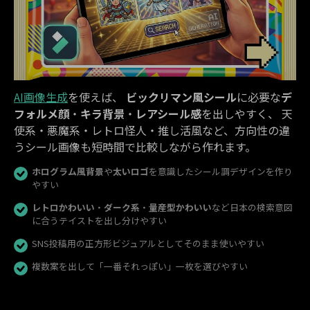
AI画像生成
を使えば、
ビックリマン風シール
に必要な
デ
フォルメ顔
・
キラ背景
・
レアシール感
を出しやすく、 天
使系・悪魔系・レトロ怪人・推し活風など、方向性の違
うシール画像も短時間で比較しながら作れます。
ホログラム風背景
や
太いロゴ
を意識したシール調デザインを作り
やすい
レトロかわいい
・
ダーク系
・
量産型かわいい
など日本の検索意図
に合うテイストを出し分けやすい
SNS投稿用の正方形ビジュアルとしてそのまま使いやすい
複数案を出して「一番それっぽい」一枚を選びやすい