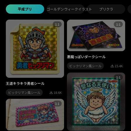
平成プリ
ゴールデンウィークイラスト
プリクラ
1:1
1:1
悪魔っぽいダークシール
ビックリマン風シール
15.4K
1:1
王道キラキラ勇者シール
ビックリマン風シール
18.6K
1:1