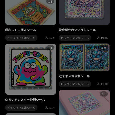
1:1
量産型かわいい推しシール
昭和レトロ怪人シール
ビックリマン風シール
19.3K
ビックリマン風シール
9.2K
16:9
1:1
近未来メカ少女シール
ビックリマン風シール
13.1K
1:1
ゆるいモンスター仲間シール
ビックリマン風シール
8.9K