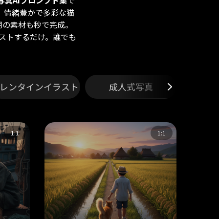
o 猫写真AIプロンプト集
で
、情緒豊かで多彩な猫
ット用の素材も秒で完成。
ストするだけ。誰でも
レンタインイラスト
成人式写真
履
1:1
1:1