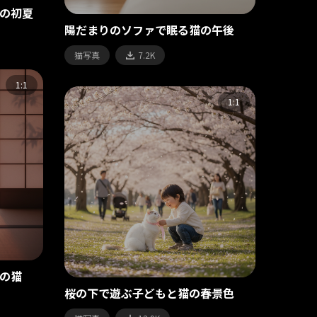
の初夏
陽だまりのソファで眠る猫の午後
猫写真
7.2K
1:1
1:1
の猫
桜の下で遊ぶ子どもと猫の春景色