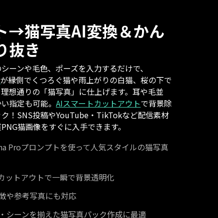
ト→猫写真AI変換＆かん
り抜き
のシーンや毛色、ポーズを入力するだけで、
能
が縁側でくつろぐ猫や雨上がりの白猫、桜の下で
、理想通りの「猫写真」に仕上げます。耳や毛並
かい指定も可能。
AIスマートカットアウト
で背景除
！SNS投稿やYouTube・TikTokなど配信素材
PNG猫画像をすぐに入手できます。
anana Proプロンプトを使って人気スタイルの猫写真
トカットアウトで一瞬で背景透明化
徴や参考写真にも対応
・シーンを揃えた猫写真パック作成に最適