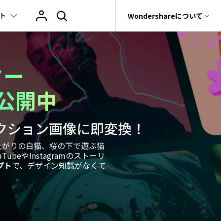
ト
サポート
Wondershareについて
ィリティ
会社情報
ヒント
ブランド紹介
復元・バックアップ
データ復元・転送
法人様向けお問い合わせ窓口
ター
その他のコツ
テキスト
レビュー
アセット
Filmora動画講
tGPT & AI機能
動画マーケティング
AIイラストや画像生成サイト
rit
Dr.Fone
Wondershareについて
料公開中
元ソフト
Filmoraのニュースとレビューについて詳し
Recoverit
動画編集
く見る
AI絵自動生成ツール
サポートセンター
スライドショー作成関連知識
テキスト挿入
動画エフェクト
Filmora 101ガイド
t
NEW
プレゼンテーション動画
真・ファイル修復ソフト
アクション画像に即変換！
マーケティング
AI画像生成ツール
協業実績
e
結婚式ムービー作成テクニック
テキスト読み上げ(TTS)
テンプレートプリセット
Filmoraラーニン
フォン管理ソフト
TikTok広告動画
Filmora製品や、公式キャラクターとのコラ
上がりの白猫、桜の下で遊ぶ猫
音声生成ツール
AIアップスケーリングビデオ
ボ実績
Trans
eやInstagramのストーリ
動画に使えるエフェクト素材おすすめ
自動字幕起こし(STT)
AIポートレート
Filmora基本動画
のデータ転送ソフト
プト
で、デザイン知識がなくて
>
fe
アニメ動画の関連知識
テキストアニメーション
Boris FX
Filmoraの使い方
全を守るアプリ
もっと見る >
動画クリエーティビティーに関する記事
オートキャプション
NewBlue FX
YouTube公式チャ
W
NEW