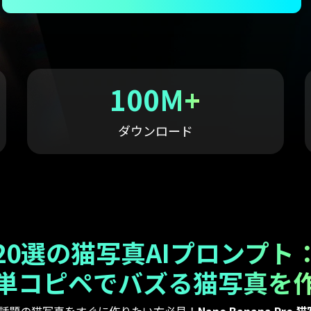
NEW
もっと見る >
ビジネス版
ブアセット）
もっと見る >
Wondershare製品一覧
無料ダウンロード
無料ダウンロード
100M+
無料ダウンロード
無料ダウンロード
ダウンロード
20選の猫写真AIプロンプト
単コピペでバズる猫写真を