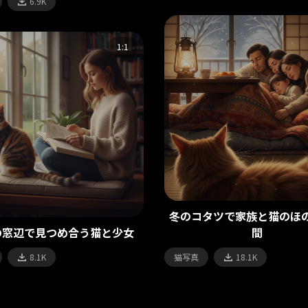
6.9K
1:1
冬のコタツで家族と猫のほ
の窓辺で見つめ合う猫と少女
間
8.1K
猫写真
18.1K