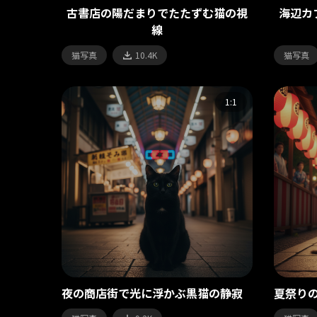
古書店の陽だまりでたたずむ猫の視
海辺カ
線
猫写真
10.4K
猫写真
1:1
夜の商店街で光に浮かぶ黒猫の静寂
夏祭り