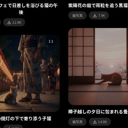
フェで日差しを浴びる猫の午
紫陽花の庭で雨粒を追う黒猫
後
猫写真
7.9K
12.0K
1:1
障子越しの夕日に包まれる畳
の提灯の下で寄り添う子猫
猫写真
14.8K