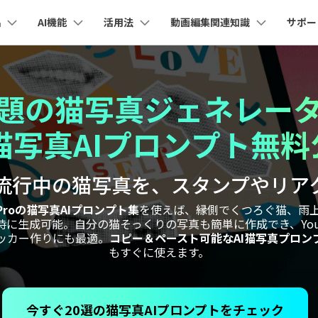
品
AI機能
活用法
動画編集関連知識
サポー
法人・教育・パートナー
企業情報
プラン＆価格
ョン
ユーテ
会社概要
AI機能
ビデオソリューション
製品機能
カスタマーサポート
AI
創業者メッセージ
ューション
PDF編集
作図＆製図
動画編集＆変換
データ
題の猫写真ジェネレー
YouTube・SNS動画編集
動画
FAQs
オーディオ
採用情報
I 画像から動画生成
YouTube収益化
AI 動画ノイズ除去
解説動画
Cha
nt
PDFelement
EdrawMind
Filmora
Recove
エイターハブ
猫写真AIプロンプト無
PDF編集ソフト
データ復
eo 3.1
NEW
お客様からよくあるご質問を掲載してお
お問い合わせ
EdrawMax
UniConverter
ります
AI
エイターハブで無限の創造性を発揮しよう
YouTubeショート動画作成方法
画面録画
オートモンタージュ
PDFelement Cloud
Repairi
オープニング動画
スライドショー動画
I テキストから動画生成
AI 音声補正
電子署名とクラウドサービス
動画・写
タで流行中の猫写真を、スタンプやリ
AI
eo 3.1
お問い合わせ
HiPDF
Dr.Fon
ク
ソーシャルメディア動画編集
キーフレーム
オーディオスペクトラム
テキスト読み上げ
PDF編集オンラインツール
スマート
lmora動作環境
プロモーションビデオ
無料でサポートチームにお問い合わせく
商品紹介動画
a Proの猫写真AIプロンプト集
を使えば、縁側でくつろぐ猫、雨
I画像生成
AI
ださい
ートされている形式、デバイス、GPU の完全なリスト
Mobile
生成可能。自分の猫そっくりの写真も簡単に作成でき、YouTub
YouTube動画エディタで動画を編集する方法
サブシーケンス
オーディオ同期
AI ポートレート
NEW
スマホ間
ッカー作りにも最適。
コピー＆ペースト可能なAI猫写真プロン
I 延長
NEW
すべてのソリューション 
バージョンダウン
もすぐに使えます。
FamiSa
AI自動文字起こし
Youtubeのオープニング動画を作る方法
平面トラッキング
無音検出
子供の安
紹介プログラム
Filmora の旧バージョンをご利用いただ
AI オブジェクトリムーバー
NEW
けます
して、ポイントを獲得しよう！
NEW
YouTube動画編集ソフトおすすめTOP10
ボイスチェンジャー
NE
無料ダウンロード
今すぐ20選の猫写真AIプロンプトをチェック
マルチカメラ編集
法人向け