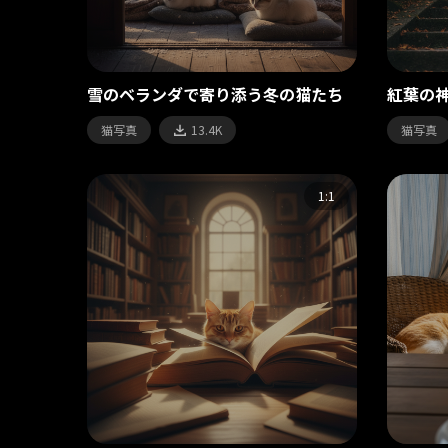
雪のベランダで寄り添う冬の猫たち
紅葉の
猫写真
13.4K
猫写真
1:1