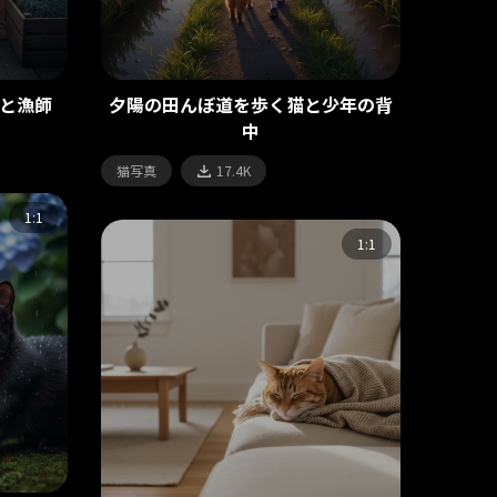
と漁師
夕陽の田んぼ道を歩く猫と少年の背
中
猫写真
17.4K
1:1
1:1