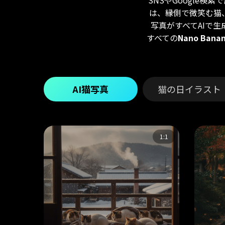
SNSやGoogle
は、縁側で微笑む猫
写真がすべてAIで生成
すべての
Nano Ban
AI猫写真
猫の日イラスト
1:1