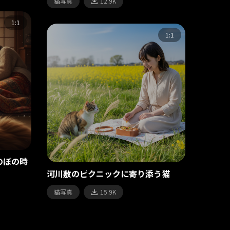
猫写真
12.9K
1:1
1:1
のぼの時
河川敷のピクニックに寄り添う猫
猫写真
15.9K