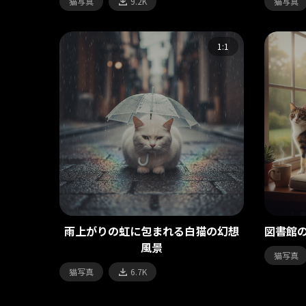
猫写真
9.2K
猫写真
1:1
雨上がりの虹に包まれる白猫の幻想
図書館
風景
猫写真
猫写真
6.7K