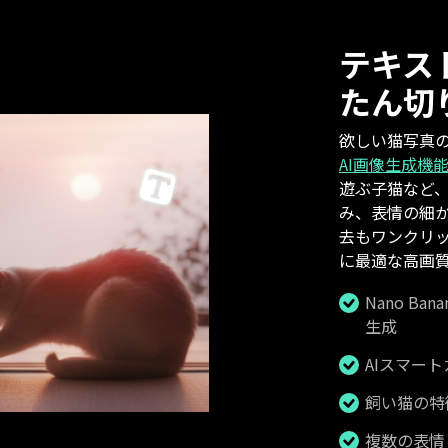
テキス
たん切
欲しい猫写真
AI画像生成機
遊ぶ子猫など
み、表情の細
去もワンクリック
に最適な高画質
Nano B
生成
AIスマー
飼い猫の特
複数の表情