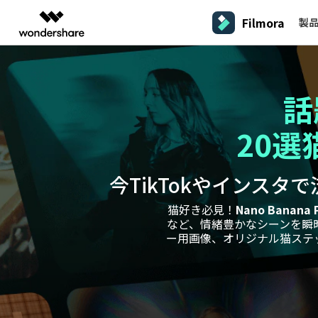
Filmora
製
製品
AIGCサービス
概要
ソリューシ
プラットフォーム
サポート
動画編集のコツ
Filmoraのユーザー層
動画編集＆変換
作図＆製図
PDF ソリ
法人向け
話
Filmora AI
動画編集ソフトと方法
インフルエンサー
A
Filmora
EdrawMax
PDFeleme
学生・教員向け
AIによる次世代編集
デスクトップ
Filmora - Windows動画編集ソフト
Filmoraバージョン情報
クリ
動画編集ソフト
ベクタードローソフト
20選
V
詳しく見る >>
代理店募集
最新の製品ニュースとアップデート情報
ビジネス動画編集関連知識
クリ
UniConverter
EdrawMind
NEW
Filmora - Mac動画編集ソフト
SMB
A
動画変換ソフト
マインドマップソフト
パートナープログ
今TikTokやインス
V
DVD Memory
ラム
動画編集の高度スキル・テクニッ
DVD作成ソフト
Filmora操作ガイド
Fi
モバイル
フリーランサー
Filmora - iOS動画編集アプリ
猫好き必見！
Nano Banan
A
DemoCreator
Filmoraのステップバイステップガイドを学ぶ
サポ
など、情緒豊かなシーンを瞬時に
動画再生ソフトと方法
Filmora - Android動画編集アプリ
画面録画ソフト
ー用画像、オリジナル猫ステ
A
マーケター
Media.io
Filmora - iPad版
音声編集の基本知識
AI動画・画像・音楽ジェネレーター
クリエイター収益化
友達
プログラム
SelfyzAI
招待
AI動画・画像編集アプリ
動画編集アプリまとめ
創造力を収益に変えましょう！
オンライン
Filmora - オンライン動画編集