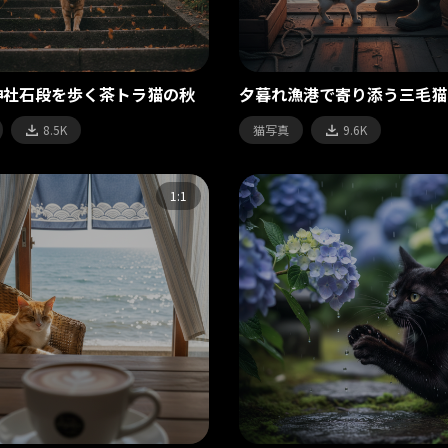
神社石段を歩く茶トラ猫の秋
夕暮れ漁港で寄り添う三毛猫
8.5K
猫写真
9.6K
1:1