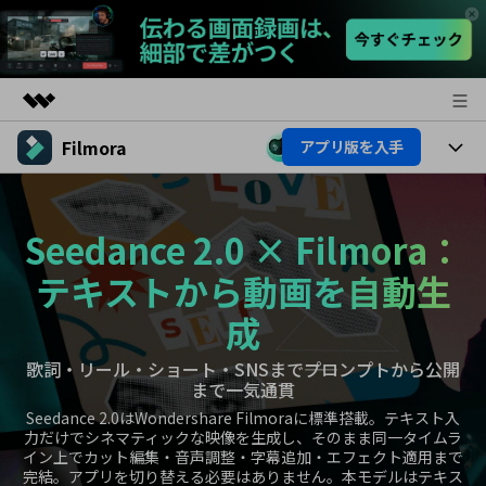
Filmora
アプリ版を入手
製品
AIGCサービス
製品
法人・教育・パートナー
ユーティリティ
Seedance 2.0 × Filmora：
概要
プラットフォーム
AI機能
企業情報
ソリューション
テキストから動画を自動生
製品機能
AI機能
プラン＆価格
活用法
成
AIヒント
Filmoraのユーザー層
サポート
歌詞・リール・ショート・SNSまで――プロンプトから公開
動画編集関連知識
まで一気通貫
ビデオソリューション
Seedance 2.0はWondershare Filmoraに標準搭載。テキスト入
動画編集のコツ
サポート
力だけでシネマティックな映像を生成し、そのまま同一タイムラ
イン上でカット編集・音声調整・字幕追加・エフェクト適用まで
完結。アプリを切り替える必要はありません。本モデルはテキス
サポート