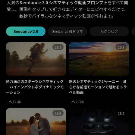
人気の
Seedance 2.0 シネマティック動画プロンプト
をすべて閲
覧し、画像をタップして好きなエディターにコピペするだけで、
数秒でバイラルなシネマティック動画が作れます。
Seedance 2.0
Seedance AIドラマ
AIグラビア
16:9
16:9
迫力満点のスポーツシネマティック
旅のシネマティックジャーニー｜滑
｜ハイインパクトなダイナミックモ
らかな前進モーションで魅せるトラ
ーション
ベル動画
12.4K
10.8K
16:9
16:9