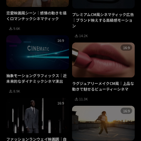
恋愛映画風シーン｜感情の動きを描
プレミアムCM風シネマティック広告
くロマンチックシネマティック
｜ブランド映えする高級感モーショ
ン
9.6K
14.2K
16:9
16:9
抽象モーショングラフィックス｜近
未来的なダイナミックシネマ演出
ラグジュアリーメイクCM風｜上品な
動きで魅せるビューティーシネマ
8.9K
11.3K
16:9
16:9
ファッションランウェイ映画調｜自