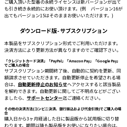
ご購入頂いた型番の永続ライセンスは新バージョンが出て
も引き続き永続的にお使い頂けます。(例 バージョン16が
出てもバージョン15はそのままお使いいただけます。)
ダウンロード版 - サブスクリプション
本製品をサブスクリプション形式でご利用いただけます。
決済方法により更新方法が異なりますのでご確認下さい。
「クレジットカード決済」「PayPal」「Amazon Pay」「Google Pay」
でご購入の場合
サブスクリプション期間終了後、自動的に契約を更新、同
額請求させていただきます。自動更新停止を希望される場
合は、
自動更新停止のお知らせ
へアクセスすると該当製品
を解約できます。自動更新に関してご不明点などがござい
ましたら、
サポートセンター
迄ご連絡ください。
その他の決済方法(コンビニ決済、銀行振込および代金引換)でご購入の場
合
購入日から3ヶ月経過した日に製品版から試用版に切り替
わります。期間以降も製品版をお使いになりたい場合は、