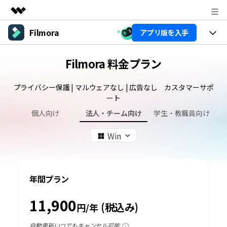
Filmora
アプリ版を入手
製品
AIGCサービス
製品
法人・教育・パートナー
Filmora 料金プラン
ユーティリティ
概要
プラットフォーム
AI機能
企業情報
プライバシー保護 | マルウェアなし | 広告なし カスタマーサポ
ソリューション
ート
製品機能
AI機能
プラン＆価格
活用法
個人向け
法人・チーム向け
学生・教職員向け
AIヒント
サポート
Filmoraのユーザー層
Win
動画編集関連知識
ビデオソリューション
動画編集のコツ
サポート
年間プラン
サポート
ログイン
11,900
(税込み)
円/年
カスタマーサポート
自動更新いつでもキャンセル可能