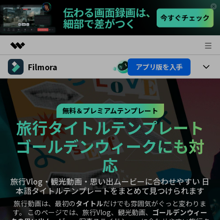
Filmora
アプリ版を入手
製品
AIGCサービス
製品
法人・教育・パートナー
ユーティリティ
無料＆プレミアムテンプレート
概要
プラットフォーム
AI機能
企業情報
旅行タイトルテンプレート
ソリューション
製品機能
ゴールデンウィークにも対
AI機能
プラン＆価格
活用法
応
AIヒント
Filmoraのユーザー層
サポート
動画編集関連知識
旅行Vlog・観光動画・思い出ムービーに合わせやすい 日
ビデオソリューション
本語タイトルテンプレートをまとめて見つけられます
動画編集のコツ
サポート
旅行動画は、最初の
タイトル
だけでも雰囲気がぐっと変わりま
す。 このページでは、旅行Vlog、観光動画、
ゴールデンウィー
サポート