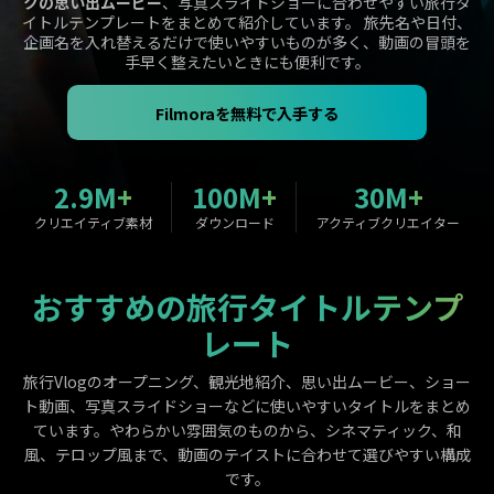
クの思い出ムービー
、写真スライドショーに合わせやすい旅行タ
購入する
ログイン
イトルテンプレートをまとめて紹介しています。 旅先名や日付、
カスタマーサポート
企画名を入れ替えるだけで使いやすいものが多く、動画の冒頭を
手早く整えたいときにも便利です。
ブランド紹介
検索
Filmoraを無料で入手する
2.9M+
100M+
30M+
クリエイティブ素材
ダウンロード
アクティブクリエイター
おすすめの旅行タイトルテンプ
レート
旅行Vlogのオープニング、観光地紹介、思い出ムービー、ショー
ト動画、写真スライドショーなどに使いやすいタイトルをまとめ
ています。やわらかい雰囲気のものから、シネマティック、和
風、テロップ風まで、動画のテイストに合わせて選びやすい構成
です。