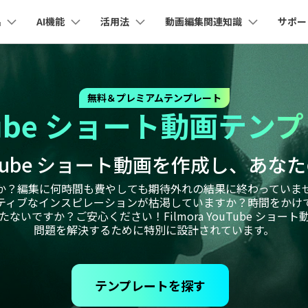
品
AI機能
活用法
動画編集関連知識
サポー
法人・教育・パートナー
企業情報
プラン＆価格
ョン
ユーテ
会社概要
AI機能
ビデオソリューション
製品機能
カスタマーサポート
AI
創業者メッセージ
ューション
PDF編集
作図＆製図
動画編集＆変換
データ
無料＆プレミアムテンプレート
YouTube・SNS動画編集
動画
FAQs
オーディオ
採用情報
Tube ショート動画テン
I 画像から動画生成
YouTube収益化
AI 動画ノイズ除去
解説動画
Cha
nt
PDFelement
EdrawMind
Filmora
Recove
エイターハブ
PDF編集ソフト
データ復
eo 3.1
NEW
お客様からよくあるご質問を掲載してお
お問い合わせ
EdrawMax
UniConverter
ります
AI
エイターハブで無限の創造性を発揮しよう
YouTubeショート動画作成方法
画面録画
オートモンタージュ
PDFelement Cloud
Repairi
オープニング動画
スライドショー動画
I テキストから動画生成
AI 音声補正
uTube ショート動画を作成し、あな
電子署名とクラウドサービス
動画・写
AI
eo 3.1
お問い合わせ
HiPDF
Dr.Fon
ク
ソーシャルメディア動画編集
キーフレーム
オーディオスペクトラム
か？編集に何時間も費やしても期待外れの結果に終わっていま
テキスト読み上げ
PDF編集オンラインツール
スマート
lmora動作環境
プロモーションビデオ
無料でサポートチームにお問い合わせく
商品紹介動画
ティブなインスピレーションが枯渇していますか？時間をかけ
I画像生成
AI
ださい
ートされている形式、デバイス、GPU の完全なリスト
Mobile
いですか？ご安心ください！Filmora YouTube ショ
YouTube動画エディタで動画を編集する方法
サブシーケンス
オーディオ同期
AI ポートレート
NEW
スマホ間
問題を解決するために特別に設計されています。
I 延長
NEW
すべてのソリューション 
バージョンダウン
FamiSa
AI自動文字起こし
Youtubeのオープニング動画を作る方法
平面トラッキング
無音検出
子供の安
紹介プログラム
Filmora の旧バージョンをご利用いただ
AI オブジェクトリムーバー
NEW
けます
して、ポイントを獲得しよう！
NEW
テンプレートを探す
YouTube動画編集ソフトおすすめTOP10
ボイスチェンジャー
NE
無料ダウンロード
マルチカメラ編集
法人向け