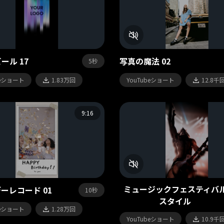
ール 17
写真の魔法 02
5秒
beショート
1.83万回
YouTubeショート
12.8千
9:16
ミュージックフェスティバ
ーレコード 01
10秒
スタイル
beショート
1.28万回
YouTubeショート
10.9千