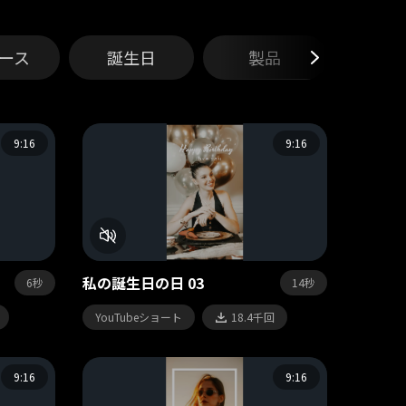
ース
誕生日
製品
動画ク
9:16
9:16
私の誕生日の日 03
6秒
14秒
YouTubeショート
18.4千回
9:16
9:16