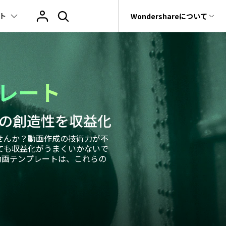
ト
サポート
Wondershareについて
ィリティ
会社情報
ヒント
ブランド紹介
復元・バックアップ
データ復元・転送
法人様向けお問い合わせ窓口
その他のコツ
テキスト
レビュー
アセット
Filmora動画講
プレート
tGPT & AI機能
動画マーケティング
AIイラストや画像生成サイト
rit
Dr.Fone
Wondershareについて
元ソフト
Filmoraのニュースとレビューについて詳し
Recoverit
動画編集
く見る
AI絵自動生成ツール
サポートセンター
スライドショー作成関連知識
テキスト挿入
動画エフェクト
Filmora 101ガイド
t
NEW
プレゼンテーション動画
たの創造性を収益化
真・ファイル修復ソフト
マーケティング
AI画像生成ツール
協業実績
e
結婚式ムービー作成テクニック
テキスト読み上げ(TTS)
テンプレートプリセット
Filmoraラーニン
せんか？動画作成の技術力が不
フォン管理ソフト
TikTok広告動画
Filmora製品や、公式キャラクターとのコラ
ても収益化がうまくいかないで
音声生成ツール
AIアップスケーリングビデオ
ボ実績
Trans
ート動画テンプレートは、これらの
動画に使えるエフェクト素材おすすめ
自動字幕起こし(STT)
AIポートレート
Filmora基本動画
のデータ転送ソフト
>
fe
アニメ動画の関連知識
テキストアニメーション
Boris FX
Filmoraの使い方
全を守るアプリ
もっと見る >
動画クリエーティビティーに関する記事
オートキャプション
NewBlue FX
YouTube公式チャ
W
NEW