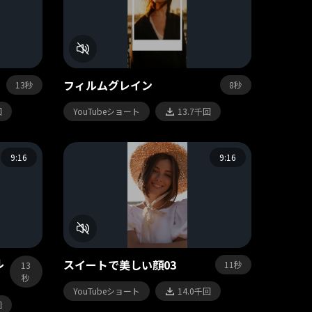
フィルムグレイン
8秒
13秒
YouTubeショート
13.7千回
回
9:16
9:16
ル
スイートで美しい顔03
11秒
13
秒
YouTubeショート
14.0千回
回