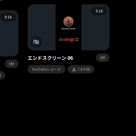
9:16
9:16
エンドスクリーン 06
6秒
9秒
YouTubeショート
7.6千回
回