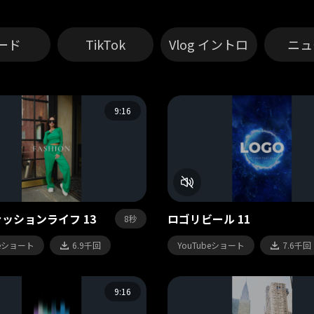
ード
TikTok
Vlog イントロ
ニュ
9:16
ッションライフ 13
ロゴリビール 11
8秒
beショート
6.9千回
YouTubeショート
7.6千回
9:16