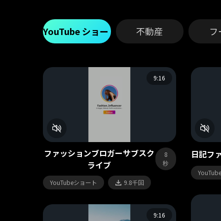
YouTube ショート動画
不動産
フ
9:16
ファッションブロガーサブスク
日記ファ
8
ライブ
秒
YouTu
YouTubeショート
9.8千回
9:16