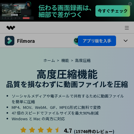
Filmora
アプリ版を入手
製品
AIGCサービス
製品
法人・教育・パートナー
ホーム
>
機能
>
高度圧縮
ユーティリティ
概要
高度圧縮機能
プラットフォーム
AI機能
企業情報
ソリューション
製品機能
品質を損なわずに動画ファイルを圧縮
AI機能
プラン＆価格
活用法
ソーシャルメディアや電子メールで共有するために動画ファイル
AIヒント
Filmoraのユーザー層
サポート
を簡単に圧縮
動画編集関連知識
MP4、MOV、WebM、GIF、MPEG形式に無料で変換
ビデオソリューション
47 倍のスピードでファイルサイズを最大90%削減
動画編集のコツ
サポート
Windows と Mac の両方に対応
4.7
(
15746件のレビュー
)
サポート