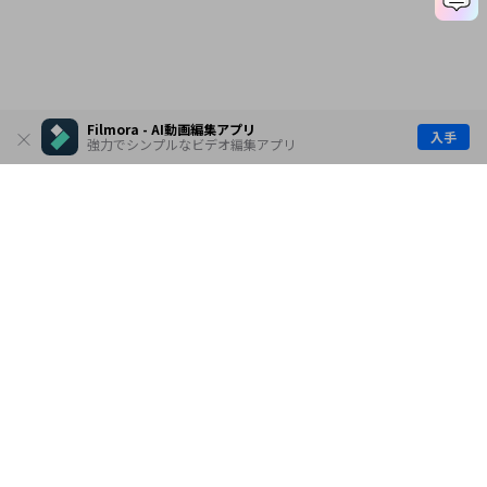
Filmora - AI動画編集アプリ
入手
強力でシンプルなビデオ編集アプリ
製品
会社情報
AI活用事例
ヘルプセンター