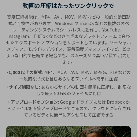
動画の圧縮はたったワンクリックで
高度圧縮機能は、MP4、AVI、MOV、MKV などの一般的な動画形
式と互換性があります。Windows や macOS などの複数のオペ
レーティングシステムでシームレスに動作し、YouTube、
Instagram、TikTok などのさまざまなプラットフォームに合わ
せたエクスポート オプションをサポートしています。ソーシャル
メディア、モバイル デバイス、高解像度ディスプレイなど、どの
ような目的で圧縮する場合でも、スムーズかつ高い品質で 出力し
ます。
·1,000 以上の形式:
MP4、MOV、AVI、MKV、MPEG、FLV などの
一般的な形式を含むあらゆるファイルへ簡単に圧縮
·サイズ制限なし:
あらゆるサイズの動画を簡単に圧縮し、制限な
しで最大 50 GB のファイルに対応
· アップロードオプション:
Google ドライブまたは Dropbox か
らファイルを直接アップロードできるので、クラウドに保存され
ているビデオに簡単にアクセスして圧縮できる