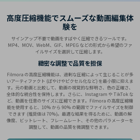
高度圧縮機能でスムーズな動画編集体
験を
サインアップ不要で動画をすばやく圧縮できるツールです。
MP4、MOV、WebM、GIF、MPEG などの形式から希望のファ
イルサイズを選択して圧縮します。
緻密な調整で品質を担保
Filmora の高度圧縮機能は、過剰な圧縮によって生じることが多
いアーティファクト (ぼやけやピクセル化など) を最小限に抑えま
す。元の動画と比較して、動画の視覚的な鮮明さ、色の正確さ、
全体的な統合性を保持します。さらに、Instagram や TikTok な
ど、動画を任意のサイズに圧縮できます。Filmora の高度圧縮機
能を使用すると、10% から 90% の範囲でファイルサイズを制御
できます (推奨値は 70%)。最適な結果を得るために、動画の解
像度、ビットレート、フレームレート、その他のパラメーターを
調整して、動画の品質を微調整できます。