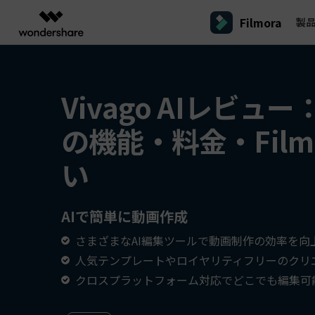
Filmora
製
製品
AIGCサービス
概要
ソリューシ
プラットフォーム
サポート
動画編集のコツ
Filmoraのユーザー層
動画編集＆変換
作図＆製図
PDF ソリ
法人向け
Vivago AIレビュ
Filmora AI
動画編集ソフトと方法
インフルエンサー
A
Filmora
EdrawMax
PDFeleme
学生・教員向け
AIによる次世代編集
デスクトップ
Filmora - Windows動画編集ソフト
Filmoraバージョン情報
クリ
の機能・料金・Film
動画編集ソフト
ベクタードローソフト
詳しく見る >>
代理店募集
A
最新の製品ニュースとアップデート情報
ビジネス動画編集関連知識
クリ
UniConverter
EdrawMind
NEW
Filmora - Mac動画編集ソフト
SMB
い
動画変換ソフト
マインドマップソフト
V
パートナープログ
DVD Memory
ラム
動画編集の高度スキル・テクニッ
A
DVD作成ソフト
Filmora操作ガイド
Fi
モバイル
フリーランサー
Filmora - iOS動画編集アプリ
AIで簡単に動画作成
DemoCreator
Filmoraのステップバイステップガイドを学ぶ
サポ
動画再生ソフトと方法
A
Filmora - Android動画編集アプリ
画面録画ソフト
さまざまなAI編集ツールで動画制作の効率を向
マーケター
Media.io
Filmora - iPad版
人気テンプレートやロイヤリティフリーのクリ
音声編集の基本知識
AI動画・画像・音楽ジェネレーター
クリエイター収益化
友達
クロスプラットフォーム対応でどこでも編集可
プログラム
SelfyzAI
招待
AI動画・画像編集アプリ
動画編集アプリまとめ
創造力を収益に変えましょう！
オンライン
Filmora - オンライン動画編集