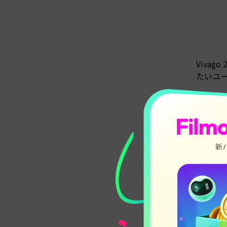
Viva
たいユ
パー
A
ここから
SNS
Vi