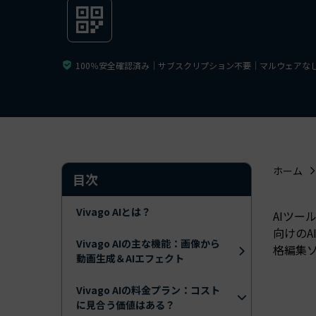
ToMoviee AI
オールインワンAI生成プラットフォーム
アセット
Creative Assets（クリエイティ
100％安全確認済み｜サブスクリプション不要｜マルウェアな
ホーム
目次
Vivago AIとは？
AIツー
向けのA
Vivago AIの主な機能：画像から
格編集
動画生成＆AIエフェクト
Vivago AIの料金プラン：コスト
に見合う価値はある？