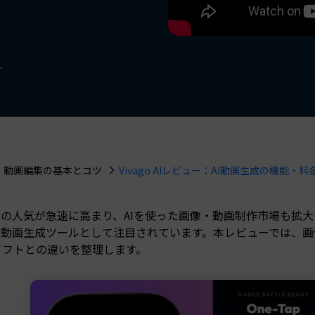
もっと見る >
NEW
ビジネス版
ブアセット）
もっと見る >
Wondershare製品一覧
無料ダウンロード
無料ダウンロード
し
無料ダウンロード
無料ダウンロード
動画編集の基本とコツ
Vivago AIレビュー：AI動画生成の機能・料金
ルの人気が急速に高まり、AIを使った画像・動画制作市場も拡大して
I動画生成ツールとして注目されています。本レビューでは、画像
ソフトとの違いを整理します。