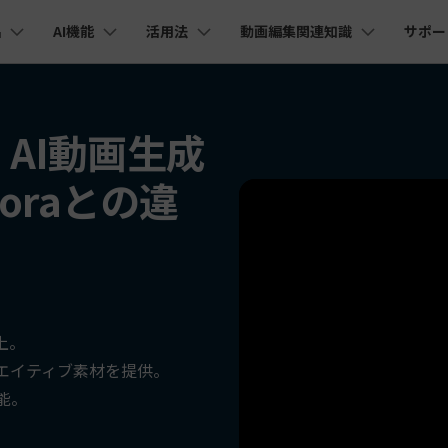
品
AI機能
活用法
動画編集関連知識
サポー
法人・教育・パートナー
企業情報
プラン＆価格
ョン
ユーテ
会社概要
AI機能
ビデオソリューション
製品機能
カスタマーサポート
AI
創業者メッセージ
ューション
PDF編集
作図＆製図
動画編集＆変換
データ
ー：AI動画生成
YouTube・SNS動画編集
動画
FAQs
オーディオ
採用情報
I 画像から動画生成
YouTube収益化
AI 動画ノイズ除去
解説動画
Cha
nt
PDFelement
EdrawMind
Filmora
Recove
Veo 3.1
エイターハブ
oraとの違
PDF編集ソフト
データ復
NEW
お客様からよくあるご質問を掲載してお
お問い合わせ
EdrawMax
UniConverter
I テキストから動画生成
ります
AI
エイターハブで無限の創造性を発揮しよう
YouTubeショート動画作成方法
画面録画
オートモンタージュ
PDFelement Cloud
Repairi
オープニング動画
スライドショー動画
AI 音声補正
電子署名とクラウドサービス
動画・写
eo 3.1
AI
お問い合わせ
HiPDF
Dr.Fon
ク
ソーシャルメディア動画編集
キーフレーム
オーディオスペクトラム
I画像生成
テキスト読み上げ
PDF編集オンラインツール
スマート
lmora動作環境
プロモーションビデオ
無料でサポートチームにお問い合わせく
商品紹介動画
AI
ださい
ートされている形式、デバイス、GPU の完全なリスト
Mobile
YouTube動画エディタで動画を編集する方法
サブシーケンス
オーディオ同期
I 延長
AI ポートレート
NEW
NEW
スマホ間
上。
すべてのソリューション 
バージョンダウン
FamiSa
AI オブジェクトリムーバー
AI自動文字起こし
エイティブ素材を提供。
Youtubeのオープニング動画を作る方法
平面トラッキング
無音検出
子供の安
紹介プログラム
Filmora の旧バージョンをご利用いただ
NEW
NEW
能。
けます
して、ポイントを獲得しよう！
YouTube動画編集ソフトおすすめTOP10
ボイスチェンジャー
NE
無料ダウンロード
マルチカメラ編集
法人向け