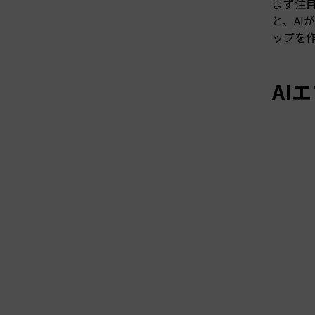
まず注目
と、A
ップを
AI