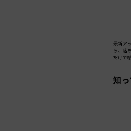
最新アッ
ら、落ち
だけで
知っ