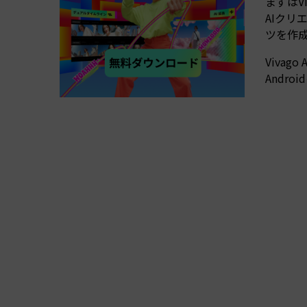
まずはV
AIク
ツを作
Viva
Andr