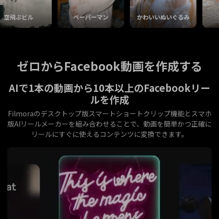
飛ぶビル
ペーパーマン
かわいいぬいぐるみ
漫画
ゼロからFacebook動画を作成する
AIで1本の動画から10本以上のFacebookリー
ルを作成
Filmoraのデスクトップ版スマートショートクリップ機能とスマホ
版AIリールメーカーを組み合わせることで、動画を簡単かつ正確に
リールにすぐに使えるコンテンツに変換できます。