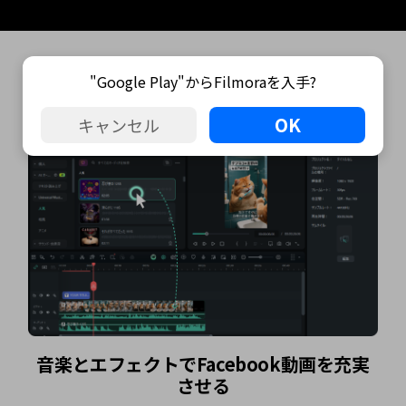
FilmoraでFacebookリールとビデ
"Google Play"からFilmoraを入手?
オを編集する方法
OK
キャンセル
実
プレビューと共有
完成した動画をプレビューし、Facebook に直接共有