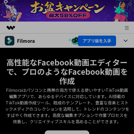
Filmora
アプリ版を入手
製品
AIGCサービス
製品
法人・教育・パートナー
高性能なFacebook動画エディター
ユーティリティ
概要
で、プロのようなFacebook動画を
プラットフォーム
AI機能
企業情報
ソリューション
作成
製品機能
AI機能
プラン＆価格
活用法
Filmoraはパソコンと携帯の両方で使える使いやすいTikTok動画
編集アプリで、あらゆるデバイスに対応しています。AI搭載の
AIヒント
Filmoraのユーザー層
サポート
動画編集関連知識
TikTok動画作成ツール、既成のテンプレート、豊富な音楽とスト
ックメディアのコレクションを活用して、トレンドのコンテンツを
ビデオソリューション
すばやく作成できます。高度な編集オプションで作業プロセスを
動画編集のコツ
サポート
改善し、クリエイティブスキルを高めることができます。
サポート