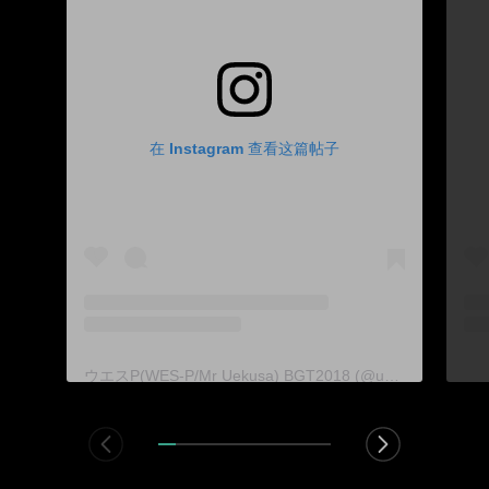
在 Instagram 查看这篇帖子
ウエスP(WES-P/Mr Uekusa) BGT2018 (@uespiiiiii) 分享的帖子