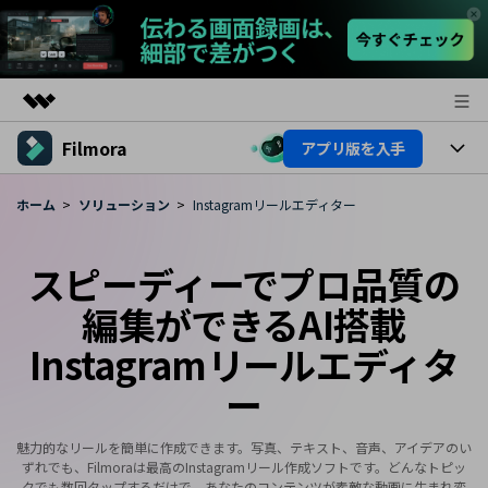
Filmora
アプリ版を入手
製品
AIGCサービス
製品
法人・教育・パートナー
ホーム
ソリューション
Instagramリールエディター
ユーティリティ
概要
プラットフォーム
AI機能
企業情報
スピーディーでプロ品質の
ソリューション
製品機能
編集ができるAI搭載
AI機能
プラン＆価格
活用法
Instagramリールエディタ
AIヒント
Filmoraのユーザー層
サポート
動画編集関連知識
ー
ビデオソリューション
動画編集のコツ
サポート
魅力的なリールを簡単に作成できます。写真、テキスト、音声、アイデアのい
ずれでも、Filmoraは最高のInstagramリール作成ソフトです。どんなトピッ
サポート
クでも数回タップするだけで、あなたのコンテンツが素敵な動画に生まれ変