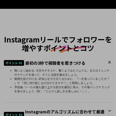
Instagramリールで
フォロワーを
増やすポイントとコツ
最初の3秒で視聴者を惹きつける
ポイント 01
勢いよく始める: 太字のテキスト、驚くようなビジュアル、またはトレンド
のサウンドを使って、すぐに注目を集めましょう。
質問を投げかける: 好奇心をかき立てるために、「～を知っていましたか？
」や 「次に何が起こるか分かりますか？」と質問しましょう。
予告編: リールの最も盛り上がる部分を最初に見せ、その後バックトラック
を見せましょう（例：「どんでん返しをお楽しみに！」）。
Instagramのアルゴリズムに合わせて最適
ポイント 02