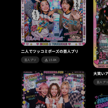
二人でツッコミポーズの芸人プリ
芸人プリ
15.8K
大笑い
4:3
芸人プ