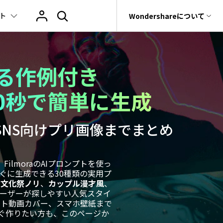
ト
サポート
Wondershareについて
ィリティ
会社情報
ヒント
ブランド紹介
復元・バックアップ
データ復元・転送
法人様向けお問い合わせ窓口
える作例付き
その他のコツ
テキスト
レビュー
アセット
Filmora動画講
tGPT & AI機能
動画マーケティング
AIイラストや画像生成サイト
rit
Dr.Fone
Wondershareについて
0秒で簡単に生成
元ソフト
Filmoraのニュースとレビューについて詳し
Recoverit
動画編集
く見る
AI絵自動生成ツール
サポートセンター
スライドショー作成関連知識
テキスト挿入
動画エフェクト
Filmora 101ガイド
t
NEW
プレゼンテーション動画
真・ファイル修復ソフト
SNS向けプリ画像までまとめ
マーケティング
AI画像生成ツール
協業実績
e
結婚式ムービー作成テクニック
テキスト読み上げ(TTS)
テンプレートプリセット
Filmoraラーニン
フォン管理ソフト
TikTok広告動画
Filmora製品や、公式キャラクターとのコラ
音声生成ツール
AIアップスケーリングビデオ
ボ実績
Trans
動画に使えるエフェクト素材おすすめ
自動字幕起こし(STT)
AIポートレート
Filmora基本動画
ilmoraのAIプロンプトを使っ
のデータ転送ソフト
ぐに生成できる30種類の実用プ
>
fe
、
文化祭ノリ
、
カップル漫才風
、
アニメ動画の関連知識
テキストアニメーション
Boris FX
Filmoraの使い方
全を守るアプリ
ーザーが探しやすい人気スタイ
ショート動画カバー、スマホ壁紙まで
もっと見る >
動画クリエーティビティーに関する記事
オートキャプション
NewBlue FX
YouTube公式チャ
ぐ作りたい方も、このページか
W
NEW