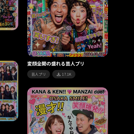
変顔全開の盛れる芸人プリ
4:3
芸人プリ
17.1K