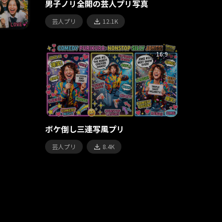
男子ノリ全開の芸人プリ写真
芸人プリ
12.1K
16:9
ボケ倒し三連写風プリ
芸人プリ
8.4K