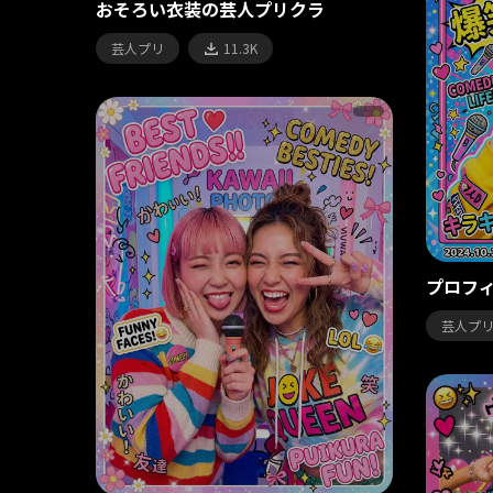
おそろい衣装の芸人プリクラ
芸人プリ
11.3K
プロフ
芸人プ