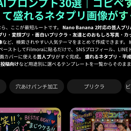
AIプロンプト30選｜コピペ
くて盛れるネタプリ画像がす
なら、ここが最短ルートです。
Nano Banana 2対応の芸人プ
プリ
・
変顔プリ
・
面白いプリクラ
・
友達とのおもしろ写真
・
カ
像
など、検索されやすい人気テーマをまとめて作成できます。 
ーストしてFilmoraに貼るだけで、SNSプロフィール、LIN
画カバーに使える
芸人プリ
がすぐ完成。
盛れるネタプリ
・
平
ム投稿向け
など用途別に選べるテンプレートを一覧からそのまま
穴あけパンチ加工
プリクラ
ビ