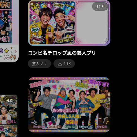
16:9
コンビ名テロップ風の芸人プリ
芸人プリ
9.1K
4:3