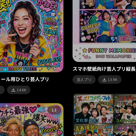
スマホ壁紙向け芸人プリ縦長
ィール用ひとり芸人プリ
芸人プリ
13.9K
リ
14.6K
1:1