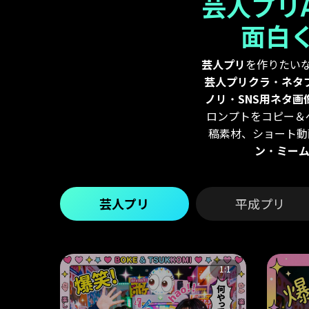
芸人プリ
面白
芸人プリ
を作りたい
芸人プリクラ
・
ネタ
ノリ
・
SNS用ネタ画
ロンプトをコピー＆ペ
稿素材、ショート動
ン
・
ミー
芸人プリ
平成プリ
1:1