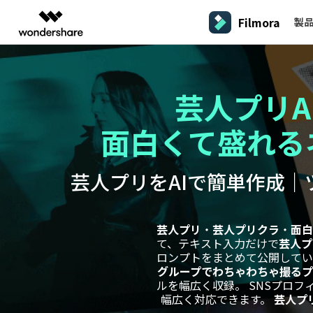
Filmora
製
製品
AIGCサービス
概要
ソリューシ
プラットフォーム
サポート
動画編集のコツ
Filmoraのユーザー層
動画編集＆変換
作図＆製図
PDF ソリ
法人向け
芸人プリA
Filmora AI
動画編集ソフトと方法
インフルエンサー
A
Filmora
EdrawMax
PDFeleme
学生・教員向け
AIによる次世代編集
デスクトップ
Filmora - Windows動画編集ソフト
Filmoraバージョン情報
クリ
動画編集ソフト
面白くて盛れる
ベクタードローソフト
V
詳しく見る >>
代理店募集
最新の製品ニュースとアップデート情報
ビジネス動画編集関連知識
クリ
UniConverter
EdrawMind
NEW
Filmora - Mac動画編集ソフト
SMB
A
動画変換ソフト
マインドマップソフト
パートナープログ
芸人プリをAIで簡単作成｜
V
DVD Memory
ラム
動画編集の高度スキル・テクニッ
DVD作成ソフト
Filmora操作ガイド
Fi
モバイル
フリーランサー
Filmora - iOS動画編集アプリ
A
DemoCreator
Filmoraのステップバイステップガイドを学ぶ
サポ
動画再生ソフトと方法
Filmora - Android動画編集アプリ
画面録画ソフト
芸人プリ
・
芸人プリクラ
・
面白
A
マーケター
て、テキスト入力だけで
芸人プ
Media.io
Filmora - iPad版
ロンプトをまとめて公開して
音声編集の基本知識
AI動画・画像・音楽ジェネレーター
クリエイター収益化
友達
グループでわちゃわちゃ撮る
プログラム
SelfyzAI
ルを幅広く収録。 SNSプロフィ
招待
AI動画・画像編集アプリ
動画編集アプリまとめ
幅広く対応できます。
芸人プリ
創造力を収益に変えましょう！
オンライン
Filmora - オンライン動画編集