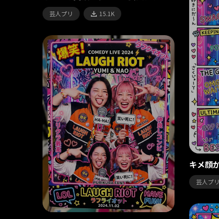
芸人プリ
15.1K
キメ顔
芸人プ