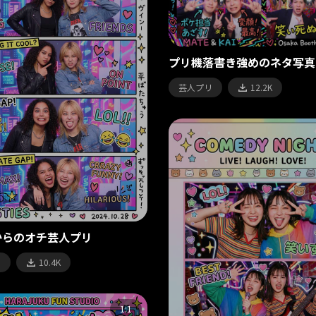
プリ機落書き強めのネタ写真
芸人プリ
12.2K
からのオチ芸人プリ
リ
10.4K
1:1