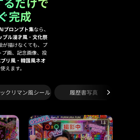
するだけで
ぐ完成
リAIプロンプト集
なら、
ップル漫才風
・
文化祭
絵が描けなくても、プ
Eトプ画、記念画像、投
成プリ風
・
韓国風ネオ
使えます。
ックリマン風シール
履歴書写真
1:1