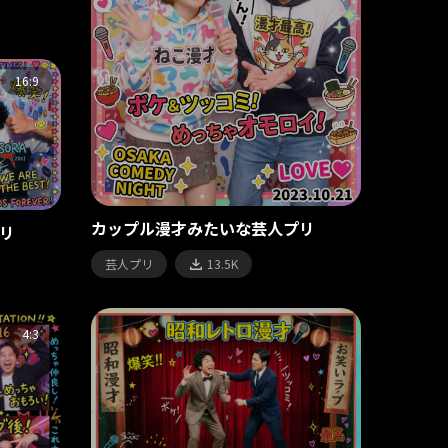
16:9
カップル漫才みたいな芸人プリ
リ
芸人プリ
13.5K
4:3