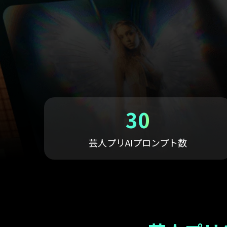
ToMoviee AI
オールインワンAI生成プラットフォーム
アセット
Creative Assets（クリエイティ
30
芸人プリAIプロンプト数