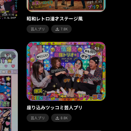
昭和レトロ漫才ステージ風
芸人プリ
7.8K
4:3
9:16
座り込みツッコミ芸人プリ
芸人プリ
8.8K