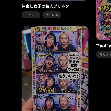
仲良し女子の芸人プリネタ
芸人プリ
16.8K
平成ギ
芸人プ