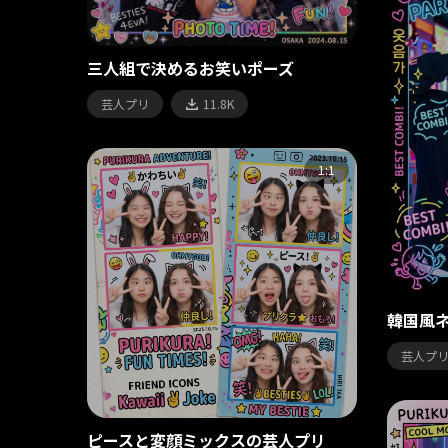
三人組で決めるお笑いポーズ
芸人プリ
11.8K
1:1
韓国風
芸人プ
ピースと変顔ミックスの芸人プリ