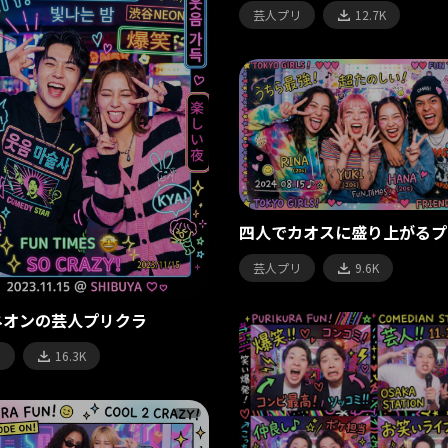
芸人プリ
12.7K
四人でカオスに盛り上がるプ
芸人プリ
9.6K
ネオンの芸人プリクラ
リ
16.3K