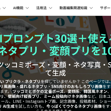
品
AI機能
活用法
動画編集関連知識
サポー
法人・教育・パートナー
企業情報
プラン＆価格
ョン
ユーテ
会社概要
AI機能
ビデオソリューション
製品機能
カスタマーサポート
AI
創業者メッセージ
ューション
PDF編集
作図＆製図
動画編集＆変換
データ
Iプロンプト30選＋使
YouTube・SNS動画編集
動画
FAQs
オーディオ
採用情報
I 画像から動画生成
YouTube収益化
AI 動画ノイズ除去
解説動画
Cha
nt
PDFelement
EdrawMind
Filmora
Recove
エイターハブ
ネタプリ・変顔プリを1
PDF編集ソフト
データ復
eo 3.1
NEW
お客様からよくあるご質問を掲載してお
お問い合わせ
EdrawMax
UniConverter
ります
AI
エイターハブで無限の創造性を発揮しよう
YouTubeショート動画作成方法
画面録画
オートモンタージュ
PDFelement Cloud
Repairi
オープニング動画
スライドショー動画
I テキストから動画生成
AI 音声補正
電子署名とクラウドサービス
動画・写
ツッコミポーズ・変顔・ネタ写真・
AI
eo 3.1
お問い合わせ
HiPDF
Dr.Fon
ク
ソーシャルメディア動画編集
キーフレーム
オーディオスペクトラム
テキスト読み上げ
PDF編集オンラインツール
スマート
lmora動作環境
て生成
プロモーションビデオ
無料でサポートチームにお問い合わせく
商品紹介動画
I画像生成
AI
ださい
ートされている形式、デバイス、GPU の完全なリスト
Mobile
YouTube動画エディタで動画を編集する方法
サブシーケンス
オーディオ同期
AI ポートレート
NEW
い プリクラ
・
ネタプリ
を探していませんか？ このページでは、F
スマホ間
I 延長
NEW
リ風画像
・
盛れるネタプリ
・
SNS向けのおもしろプリ画像
をす
すべてのソリューション 
バージョンダウン
FamiSa
AI自動文字起こし
います。
ツッコミとボケの定番ポーズ
、
変顔系
、
韓国風ネオン
Youtubeのオープニング動画を作る方法
平面トラッキング
無音検出
子供の安
紹介プログラム
Filmora の旧バージョンをご利用いただ
AI オブジェクトリムーバー
プリ
、
壁紙向け縦長プリ
、
ミーム投稿向けネタ画像
など、日本ユ
NEW
けます
ール、LINE・Instagramトプ画、記念画像、投稿素材、
して、ポイントを獲得しよう！
NEW
YouTube動画編集ソフトおすすめTOP10
ボイスチェンジャー
 AI生成
を試したい方も、
今っぽくてウケるネタプリ画像
をす
NE
無料ダウンロード
マルチカメラ編集
法人向け