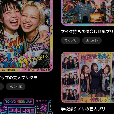
マイク持ちネタ合わせ風プリ
芸人プリ
10.9K
アップの芸人プリクラ
リ
14.2K
学校帰りノリの芸人プリ