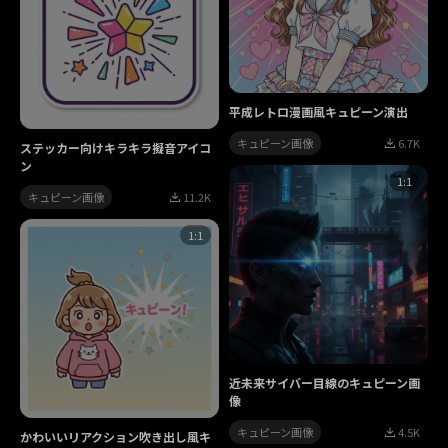
平成レトロ漫画風キュピーン演出
キュピーン画像
6.7K
ステッカー向けキラキラ擬音アイコ
ン
1:1
キュピーン画像
11.2K
1:1
近未来サイバー目線のキュピーン画
像
キュピーン画像
4.5K
かわいいリアクション吹き出し風キ