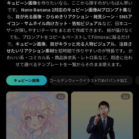
キュピーン画像
を作りたいなら、ここから探すのがいちばん早い
です。
Nano Banana 2対応のキュピーン画像AIプロンプト集
な
ら、
目が光る画像
・
ひらめきリアクション
・
発見シーン
・
SNSア
イコン
・
サムネイル向けカット
・
告知ビジュアル
など、日本ユー
ザーが探しやすいテーマをまとめて作成できます。 絵が描けなく
ても、プロンプトをコピー＆ペーストしてFilmoraに貼るだけ
で、
キュピーン画像
、
目がキラッと光る人物ビジュアル
、
注目さ
せたいリアクション素材
を短時間で作りやすいのが特長です。 か
わいい系・コミカル系・商品訴求系・レトロ系など、用途に合わ
せて選べるテンプレートを一覧からそのまま使えます。
キュピーン画像
ゴールデンウィークイラスト
穴あけパンチ加工
1:1
1:1