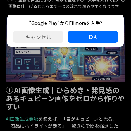
画像に仕上げる
ところまで一つの流れで進めやすくなります。
"Google Play"からFilmoraを入手?
OK
キャンセル
① AI画像生成｜ひらめき・発見感の
あるキュピーン画像をゼロから作りや
すい
AI画像生成機能
を使えば、「目がキュピーンと光る」
「商品にハイライトが走る」「驚きの瞬間を強調した