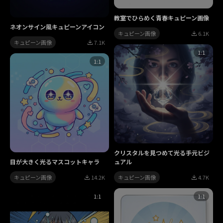
教室でひらめく青春キュピーン画像
ネオンサイン風キュピーンアイコン
キュピーン画像
6.1K
キュピーン画像
7.1K
1:1
1:1
クリスタルを見つめて光る手元ビジ
目が大きく光るマスコットキャラ
ュアル
キュピーン画像
14.2K
キュピーン画像
4.7K
1:1
1:1