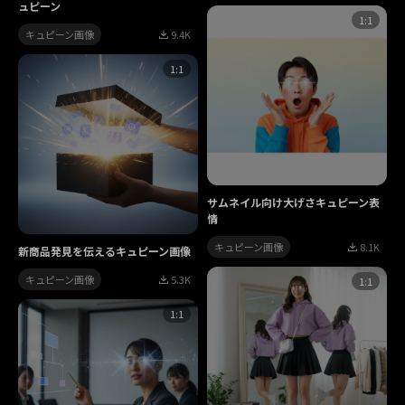
ュピーン
1:1
キュピーン画像
9.4K
1:1
サムネイル向け大げさキュピーン表
情
キュピーン画像
8.1K
新商品発見を伝えるキュピーン画像
キュピーン画像
5.3K
1:1
1:1