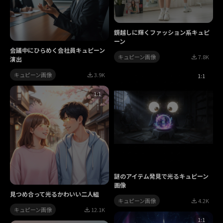
鏡越しに輝くファッション系キュピ
ーン
会議中にひらめく会社員キュピーン
キュピーン画像
7.8K
演出
キュピーン画像
3.9K
1:1
1:1
謎のアイテム発見で光るキュピーン
画像
見つめ合って光るかわいい二人組
キュピーン画像
4.2K
キュピーン画像
12.1K
1:1