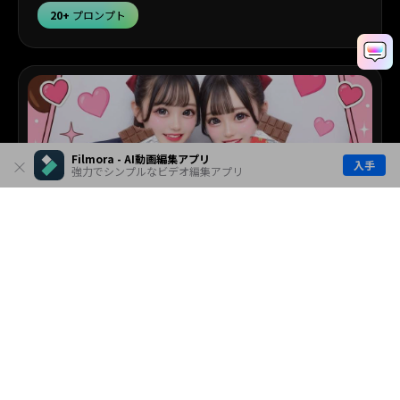
20+
プロンプト
Filmora - AI動画編集アプリ
入手
強力でシンプルなビデオ編集アプリ
バレンタインプリ
かわいい人物表情や視線演出を作りたいときの参考に。
20+
プロンプト