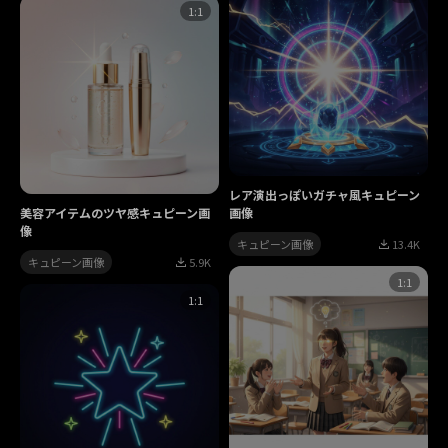
1:1
レア演出っぽいガチャ風キュピーン
美容アイテムのツヤ感キュピーン画
画像
像
キュピーン画像
13.4K
キュピーン画像
5.9K
1:1
1:1