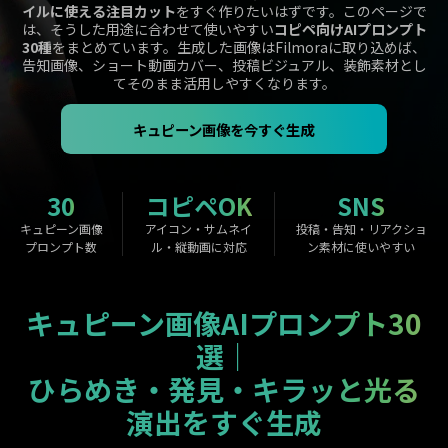
購入する
ログイン
イルに使える注目カット
をすぐ作りたいはずです。このページで
は、そうした用途に合わせて使いやすい
コピペ向けAIプロンプト
カスタマーサポート
30種
をまとめています。生成した画像はFilmoraに取り込めば、
告知画像、ショート動画カバー、投稿ビジュアル、装飾素材とし
ブランド紹介
てそのまま活用しやすくなります。
検索
キュピーン画像を今すぐ生成
30
コピペOK
SNS
キュピーン画像
アイコン・サムネイ
投稿・告知・リアクショ
プロンプト数
ル・縦動画に対応
ン素材に使いやすい
キュピーン画像AIプロンプト30
選｜
ひらめき・発見・キラッと光る
演出をすぐ生成