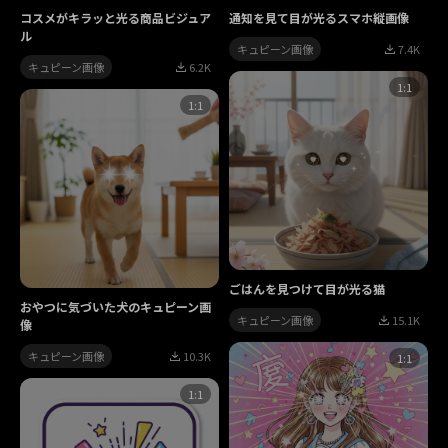
コスメがキラッと光る商品ビジュア
通知を見て目が光るスマホ縦画像
ル
キュピーン画像
7.4K
キュピーン画像
6.2K
1:1
1:1
ごはんを見つけて目が光る猫
おやつに気づいた犬のキュピーン画
キュピーン画像
15.1K
像
キュピーン画像
10.3K
1:1
1:1