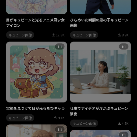
目がキュピーンと光るアニメ風少女
ひらめいた瞬間の男の子キュピーン
アイコン
画像
キュピーン画像
12.8K
キュピーン画像
8.9K
1:1
1:1
宝箱を見つけて目が光るちびキャラ
仕事でアイデアが浮かぶキュピーン
演出
キュピーン画像
9.7K
キュピーン画像
4.8K
1:1
1:1