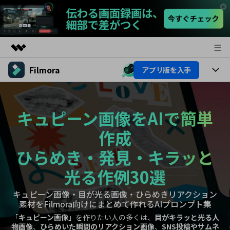
Filmora
アプリ版を入手
製品
AIGCサービス
製品
法人・教育・パートナー
ユーティリティ
キュピーン画像をAIで簡単
概要
プラットフォーム
AI機能
企業情報
ソリューション
作成
製品機能
AI機能
プラン＆価格
活用法
ひらめき・発見・キラッと
AIヒント
光る作例30選
Filmoraのユーザー層
サポート
動画編集関連知識
キュピーン画像・目が光る画像・ひらめきリアクション
ビデオソリューション
動画編集のコツ
サポート
素材をFilmora向けにまとめて作れるAIプロンプト集
「
キュピーン画像
」を作りたい人の多くは、
目がキラッと光る人
物画像
、
ひらめいた瞬間のリアクション画像
、
SNS投稿やサムネ
サポート