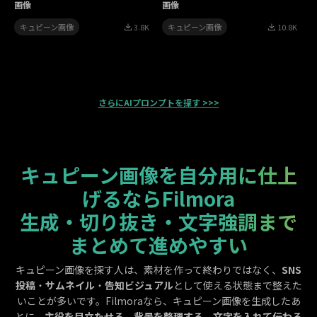
画像
画像
キュピーン画像
3.8K
キュピーン画像
10.8K
さらにAIプロンプトを探す >>>
キュピーン画像を自分用に仕上
げるならFilmora
生成・切り抜き・文字強調まで
まとめて進めやすい
キュピーン画像を探す人は、素材を作って終わりではなく、
SNS
投稿
・
サムネイル
・
告知ビジュアル
として使える状態まで整えた
いことが多いです。Filmoraなら、キュピーン画像を生成したあ
とに、
主役を目立たせる
、
背景を整理する
、
文字を入れて伝わる