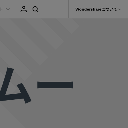
ト
サポート
Wondershareについて
ィリティ
会社情報
AIヒント
ブランド紹介
復元・バックアップ
データ復元・転送
法人様向けお問い合わせ窓口
it
Dr.Fone
Wondershareについて
hatGPT & AI機能
動画マーケティング
AIイラストや画像生成サイト
テキスト
レビュー
アセット
元ソフト
の他のコツ
Filmora動画講座
sムー
Recoverit
サポートセンター
Filmoraのニュースとレビューについて詳し
t
AI動画編集
AI絵自動生成ツール
真・ファイル修復ソフト
く見る
イドショー作成関連知識
テキスト挿入
動画エフェクト
Filmora 101ガイド
NEW
プレゼンテーション動画
e
AIマーケティング
AI画像生成ツール
フォン管理ソフト
式ムービー作成テクニック
テキスト読み上げ(TTS)
協業実績
テンプレートプリセット
Filmoraラーニング・セ
TikTok広告動画
AI音声生成ツール
AIアップスケーリングビデオ
Trans
Filmora製品や、公式キャラクターとのコラ
のデータ転送ソフト
ボ実績
に使えるエフェクト素材おすすめ
自動字幕起こし(STT)
AIポートレート
Filmora基本動画チュー
fe
>
全を守るアプリ
メ動画の関連知識
テキストアニメーション
Boris FX
Filmoraの使い方とコツ
もっと見る >
クリエーティビティーに関する記事
オートキャプション
NewBlue FX
YouTube公式チャンネル
W
NEW