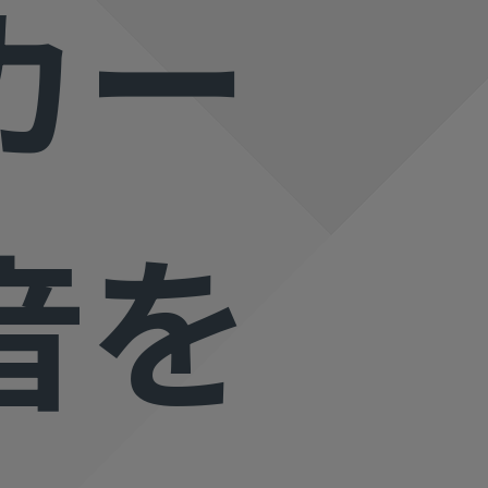
カー
べての機能 >
音を