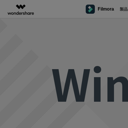
Filmora
製品
製品
AIGCサービス
概要
ソリューシ
プラットフォーム
サポート
動画編集のコツ
Filmoraのユーザー層
動画編集＆変換
作図＆製図
PDF ソリ
法人向け
Filmora AI
Filmora
EdrawMax
PDFelemen
学生・教員向け
インフルエンサー
A
動画編集ソフト
ベクタードローソフト
動画編集ソフトと方法
AIによる次世代編集
Wi
デスクトップ
Filmora - Windows動画編集ソフト
Filmoraバージョン情報
クリ
代理店募集
UniConverter
EdrawMind
詳しく見る >>
動画変換ソフト
最新の製品ニュースとアップデート情報
マインドマップソフト
クリ
Filmora - Mac動画編集ソフト
ビジネス動画編集関連知識
NEW
SMB
V
パートナープログ
DVD Memory
ラム
DVD作成ソフト
A
動画編集の高度スキル・テクニッ
モバイル
Filmora - iOS動画編集アプリ
フリーランサー
Filmora操作ガイド
Fi
DemoCreator
画面録画ソフト
A
Filmora - Android動画編集アプリ
Filmoraのステップバイステップガイドを学ぶ
動画再生ソフトと方法
サポ
Media.io
マーケター
AI動画・画像・音楽ジェネレーター
Filmora - iPad版
音声編集の基本知識
SelfyzAI
クリエイター収益化
友達
AI動画・画像編集アプリ
プログラム
オンライン
Filmora - オンライン動画編集
動画編集アプリまとめ
招待