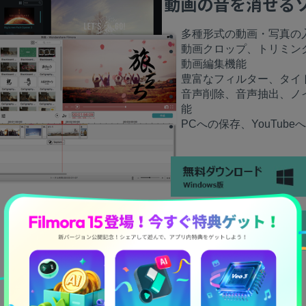
動画の音を消せるソフ
多種形式の動画・写真の
動画クロップ、トリミン
動画編集機能
豊富なフィルター、タイ
音声削除、音声抽出、ノ
能
PCへの保存、YouTub