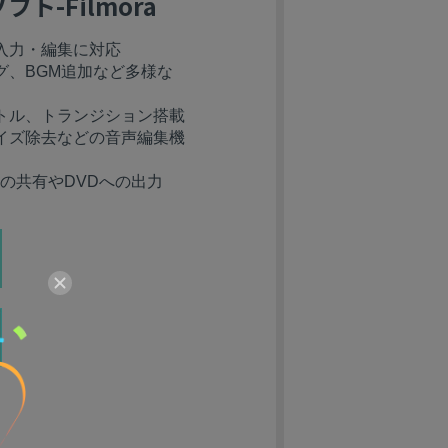
ト-Filmora
入力・編集に対応
グ、BGM追加など多様な
トル、トランジション搭載
イズ除去などの音声編集機
eへの共有やDVDへの出力