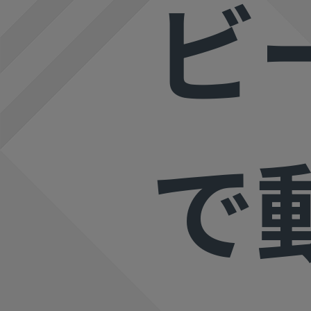
ビ
ToMoviee AI
創造力を収益に変えましょう！
オールインワンAI生成プラットフォーム
アセット
Creative Assets（クリエイティ
で