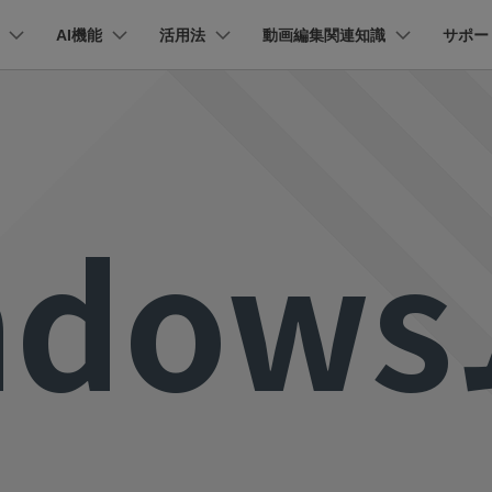
法人・教育・パートナー
AI機能
活用法
企業情報
動画編集関連知識
プラン＆価格
サポー
ョン
ユーテ
会社概要
AI機能
ビデオソリューション
製品機能
カスタマーサポート
創業者メッセージ
ューション
PDF編集
作図＆製図
動画編集＆変換
データ
採用情報
t
PDFelement
EdrawMind
Filmora
Recover
I 画像から動画生成
YouTube収益化
AI 動画ノイズ除去
解説動画
C
Veo 3.1
動画
FAQs
オーディオ
PDF編集ソフト
データ復
YouTube・SNS動画編集
そ
ndow
NEW
エイターハブ
お問い合わせ
EdrawMax
UniConverter
お客様からよくあるご質問を掲載してお
PDFelement Cloud
Repairi
AI テキストから動画生成
エイターハブで無限の創造性を発揮しよう
電子署名とクラウドサービス
ります
動画・写
YouTubeショート動画作成方法
画面録画
オートモンタージュ
スラ
オープニング動画
スライドショー動画
AI 音声補正
eo 3.1
HiPDF
Dr.Fon
PDF編集オンラインツール
スマート
I画像生成
テキスト読み上げ
ク
ソーシャルメディア動画編集
キーフレーム
お問い合わせ
オーディオスペクトラム
結婚
プロモーションビデオ
商品紹介動画
lmora動作環境
Mobile
無料でサポートチームにお問い合わせく
スマホ間
I 延長
AI ポートレート
NEW
ださい
ートされている形式、デバイス、GPU の完全なリスト
YouTube動画エディタで動画を編集する方法
サブシーケンス
オーディオ同期
動画
NEW
FamiSa
すべてのソリューション 
AI オブジェクトリムーバー
AI自動文字起こし
子供の安
Youtubeのオープニング動画を作る方法
平面トラッキング
無音検出
アニ
バージョンダウン
NEW
NEW
紹介プログラム
Filmora の旧バージョンをご利用いただ
無料ダウンロード
YouTube動画編集ソフトおすすめTOP10
マルチカメラ編集
けます
ボイスチェンジャー
動画
NEW
NE
して、ポイントを獲得しよう！