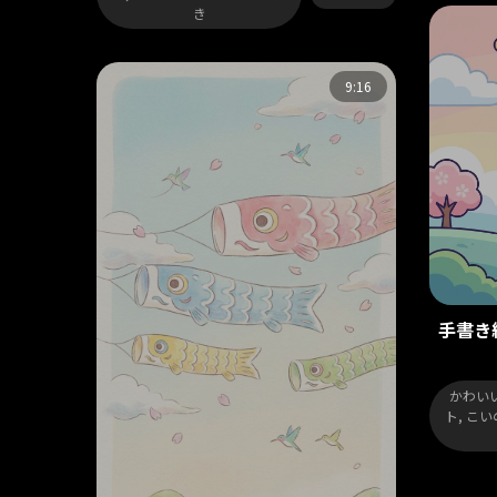
き
9:16
手書き
かわいい
ト, こ