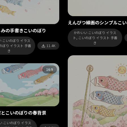
えんぴつ線画のシンプルこい
じみの手書きこいのぼり
かわいい こいのぼり イラス
ト, こいのぼり イラスト 手書
 こいのぼり イラス
き
いのぼり イラスト 手書
11.4K
き
16:9
雲とこいのぼりの春背景
い こいのぼり イラス