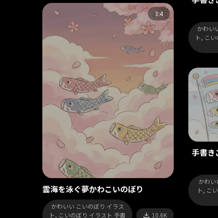
3:4
かわいい
ト, こ
手書き
かわい
雲海を泳ぐ夢かわこいのぼり
ト, こ
かわいい こいのぼり イラス
ト, こいのぼり イラスト 手書
10.6K