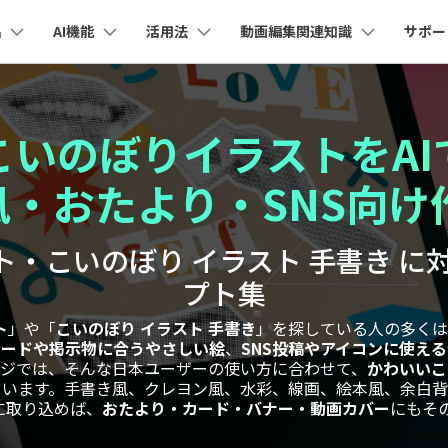
品
AI機能
活用法
動画編集関連知識
サポー
法人・教育・パートナー
企業情報
プラン＆価格
ョン
ユーテ
会社概要
AI機能
ビデオソリューション
製品機能
カスタマーサポート
AI
創業者メッセージ
ューション
PDF編集
作図＆製図
動画編集＆変換
データ
こいのぼりイラストをAI
YouTube・SNS動画編集
動画
FAQs
オーディオ
採用情報
I 画像から動画生成
YouTube収益化
AI 動画ノイズ除去
解説動画
Cha
nt
PDFelement
EdrawMind
Filmora
Recove
エイターハブ
・おたより・SNS向け
PDF編集ソフト
データ復
eo 3.1
NEW
お客様からよくあるご質問を掲載してお
お問い合わせ
EdrawMax
UniConverter
ります
AI
エイターハブで無限の創造性を発揮しよう
YouTubeショート動画作成方法
画面録画
オートモンタージュ
PDFelement Cloud
Repairi
オープニング動画
スライドショー動画
I テキストから動画生成
AI 音声補正
電子署名とクラウドサービス
動画・写
・こいのぼり イラスト 手書き に対応
AI
eo 3.1
お問い合わせ
HiPDF
Dr.Fon
ク
ソーシャルメディア動画編集
キーフレーム
オーディオスペクトラム
テキスト読み上げ
PDF編集オンラインツール
スマート
lmora動作環境
プト集
プロモーションビデオ
無料でサポートチームにお問い合わせく
商品紹介動画
I画像生成
AI
ださい
ートされている形式、デバイス、GPU の完全なリスト
Mobile
YouTube動画エディタで動画を編集する方法
サブシーケンス
オーディオ同期
AI ポートレート
NEW
ト
」や「
こいのぼり イラスト 手書き
」を探している人の多くは
スマホ間
I 延長
NEW
カードや掲示物に合うやさしい絵
、
SNS投稿やアイコンに使え
すべてのソリューション 
バージョンダウン
FamiSa
AI自動文字起こし
ージでは、そんな日本ユーザーの使い方に合わせて、
かわいいこ
Youtubeのオープニング動画を作る方法
平面トラッキング
無音検出
子供の安
紹介プログラム
Filmora の旧バージョンをご利用いただ
AI オブジェクトリムーバー
ています。手書き風、クレヨン風、水彩、線画、絵本風、余白背
NEW
けます
aに取り込めば、
おたより・カード・バナー・動画カバー
にもそ
して、ポイントを獲得しよう！
NEW
YouTube動画編集ソフトおすすめTOP10
ボイスチェンジャー
NE
無料ダウンロード
マルチカメラ編集
法人向け