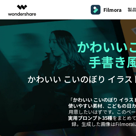
Filmora
製
製品
AIGCサービス
概要
ソリューシ
プラットフォーム
サポート
動画編集のコツ
Filmoraのユーザー層
動画編集＆変換
作図＆製図
PDF ソリ
法人向け
かわいい
Filmora AI
動画編集ソフトと方法
インフルエンサー
A
Filmora
EdrawMax
PDFeleme
学生・教員向け
AIによる次世代編集
デスクトップ
Filmora - Windows動画編集ソフト
Filmoraバージョン情報
クリ
動画編集ソフト
手書き風
ベクタードローソフト
V
詳しく見る >>
代理店募集
最新の製品ニュースとアップデート情報
ビジネス動画編集関連知識
クリ
UniConverter
EdrawMind
NEW
Filmora - Mac動画編集ソフト
SMB
A
動画変換ソフト
マインドマップソフト
パートナープログ
かわいい こいのぼり イラスト
V
DVD Memory
ラム
動画編集の高度スキル・テクニッ
DVD作成ソフト
Filmora操作ガイド
Fi
モバイル
フリーランサー
Filmora - iOS動画編集アプリ
A
DemoCreator
Filmoraのステップバイステップガイドを学ぶ
サポ
動画再生ソフトと方法
Filmora - Android動画編集アプリ
画面録画ソフト
「
かわいい こいのぼり イラス
A
マーケター
使いやすい素材
、
こどもの日
Media.io
Filmora - iPad版
用意したいはずです。このペ
音声編集の基本知識
AI動画・画像・音楽ジェネレーター
クリエイター収益化
友達
実用プロンプト35種
をまとめ
プログラム
SelfyzAI
録。生成した画像はFilmor
招待
AI動画・画像編集アプリ
動画編集アプリまとめ
創造力を収益に変えましょう！
オンライン
Filmora - オンライン動画編集