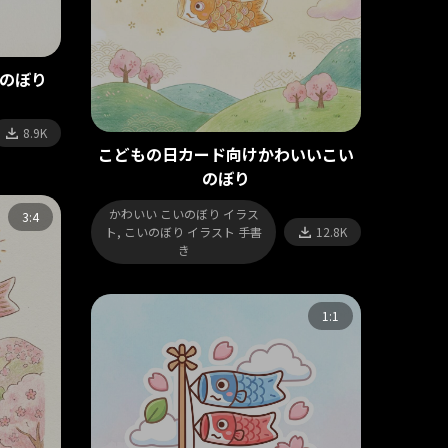
のぼり
8.9K
こどもの日カード向けかわいいこい
のぼり
かわいい こいのぼり イラス
3:4
ト, こいのぼり イラスト 手書
12.8K
き
1:1