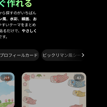
ぐ作れる
から探すのがいちばん
ン風
、
水彩
、
線画
、
お
やすいテーマをまとめ
に貼るだけで、
やさしく
です。
Iプロフィールカード
ビックリマン風シール
黒
16:9
4:3