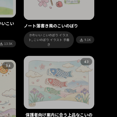
いいこい
ノート落書き風のこいのぼり
かわいい こいのぼり イラス
ト, こいのぼり イラスト 手書
9.1K
13.5K
き
4:3
3:4
保護者向け案内に合う上品なこいの