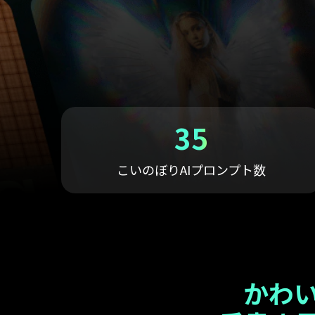
ToMoviee AI
オールインワンAI生成プラットフォーム
アセット
Creative Assets（クリエイティ
35
こいのぼりAIプロンプト数
かわい