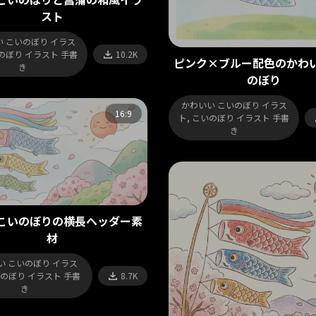
スト
 こいのぼり イラス
いのぼり イラスト 手書
10.2K
ピンク×ブルー配色のかわ
き
のぼり
かわいい こいのぼり イラス
16:9
ト, こいのぼり イラスト 手書
き
こいのぼりの横長ヘッダー素
材
い こいのぼり イラス
いのぼり イラスト 手書
8.7K
き