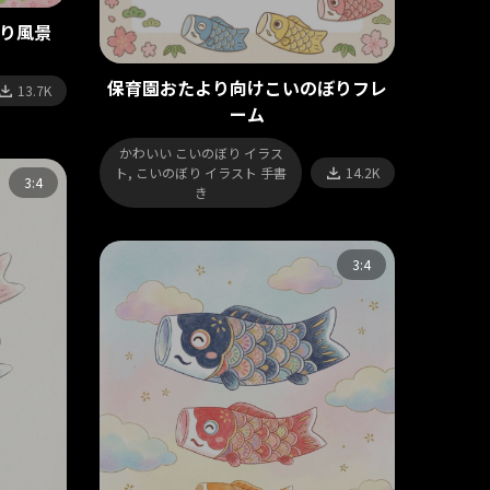
り風景
保育園おたより向けこいのぼりフレ
13.7K
ーム
かわいい こいのぼり イラス
ト, こいのぼり イラスト 手書
14.2K
3:4
き
3:4