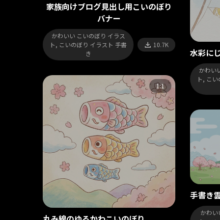
家族向けブログ見出し用こいのぼり
バナー
かわいい こいのぼり イラス
ト, こいのぼり イラスト 手書
10.7K
水彩に
き
かわいい
ト, こ
1:1
手書き
かわい
丸み線のゆるかわこいのぼり