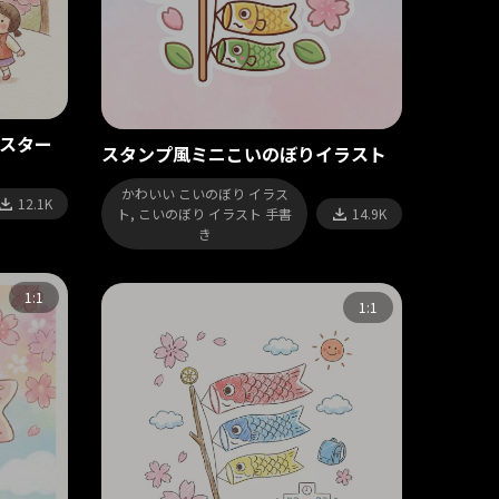
スター
スタンプ風ミニこいのぼりイラスト
かわいい こいのぼり イラス
12.1K
ト, こいのぼり イラスト 手書
14.9K
き
1:1
1:1