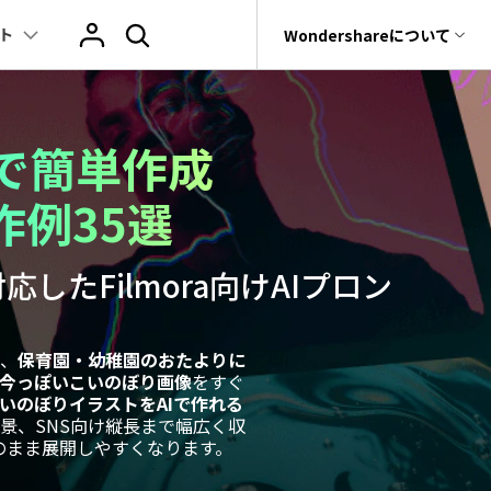
ト
サポート
Wondershareについて
ィリティ
会社情報
ヒント
ブランド紹介
復元・バックアップ
データ復元・転送
法人様向けお問い合わせ窓口
で簡単作成
その他のコツ
テキスト
レビュー
アセット
Filmora動画講
tGPT & AI機能
動画マーケティング
AIイラストや画像生成サイト
rit
Dr.Fone
Wondershareについて
作例35選
元ソフト
Filmoraのニュースとレビューについて詳し
Recoverit
動画編集
く見る
AI絵自動生成ツール
サポートセンター
スライドショー作成関連知識
テキスト挿入
動画エフェクト
Filmora 101ガイド
t
NEW
プレゼンテーション動画
真・ファイル修復ソフト
したFilmora向けAIプロン
マーケティング
AI画像生成ツール
協業実績
e
結婚式ムービー作成テクニック
テキスト読み上げ(TTS)
テンプレートプリセット
Filmoraラーニン
フォン管理ソフト
TikTok広告動画
Filmora製品や、公式キャラクターとのコラ
音声生成ツール
AIアップスケーリングビデオ
ボ実績
Trans
動画に使えるエフェクト素材おすすめ
自動字幕起こし(STT)
AIポートレート
Filmora基本動画
、
のデータ転送ソフト
保育園・幼稚園のおたよりに
る今っぽいこいのぼり画像
をすぐ
>
fe
いのぼりイラストをAIで作れる
アニメ動画の関連知識
テキストアニメーション
Boris FX
Filmoraの使い方
全を守るアプリ
景、SNS向け縦長まで幅広く収
のまま展開しやすくなります。
もっと見る >
動画クリエーティビティーに関する記事
オートキャプション
NewBlue FX
YouTube公式チャ
W
NEW