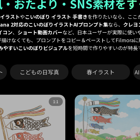
風・おたより・SNS素材をす
 イラスト
や
こいのぼり イラスト 手書き
を作りたいなら、ここ
Banana 2対応のこいのぼりイラストAIプロンプト集
なら、
クレヨ
イコン
、
ショート動画カバー
など、日本ユーザーが実際に使い
描けなくても、プロンプトをコピー＆ペーストしてFilmora
みやすいこいのぼりビジュアル
を短時間で作りやすいのが特長
ト
こどもの日写真
春イラスト
A
1:1