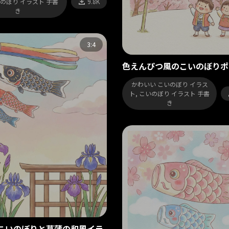
いのぼり イラスト 手書
9.8K
き
3:4
色えんぴつ風のこいのぼりポ
かわいい こいのぼり イラス
ト, こいのぼり イラスト 手書
き
こいのぼりと菖蒲の和風イラ