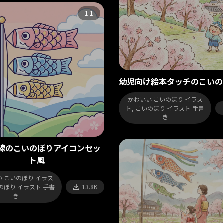
1:1
幼児向け絵本タッチのこいの
かわいい こいのぼり イラス
ト, こいのぼり イラスト 手書
き
線のこいのぼりアイコンセッ
ト風
 こいのぼり イラス
いのぼり イラスト 手書
13.8K
き