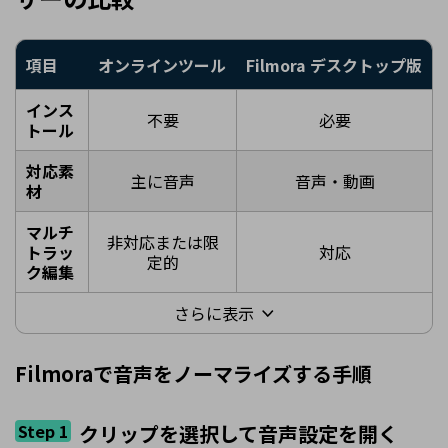
項目
オンラインツール
Filmora
デスクトップ版
インス
不要
必要
トール
対応素
主に音声
音声・動画
材
マルチ
非対応または限
トラッ
対応
定的
ク編集
さらに表示
Filmoraで音声をノーマライズする手順
Step 1
クリップを選択して音声設定を開く