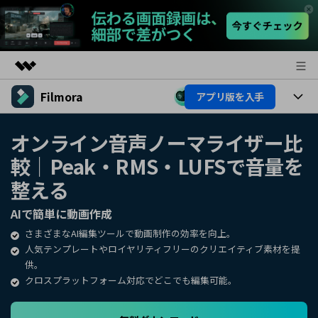
Filmora
アプリ版を入手
製品
AIGCサービス
製品
法人・教育・パートナー
オンライン音声ノーマライザー比
ユーティリティ
較｜Peak・RMS・LUFSで音量を
概要
プラットフォーム
AI機能
企業情報
ソリューション
整える
製品機能
AI機能
プラン＆価格
活用法
AIで簡単に動画作成
AIヒント
さまざまなAI編集ツールで動画制作の効率を向上。
Filmoraのユーザー層
サポート
動画編集関連知識
人気テンプレートやロイヤリティフリーのクリエイティブ素材を提
供。
ビデオソリューション
動画編集のコツ
サポート
クロスプラットフォーム対応でどこでも編集可能。
サポート