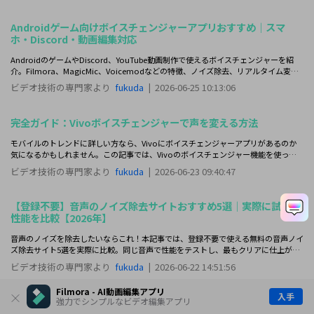
Androidゲーム向けボイスチェンジャーアプリおすすめ｜スマ
ホ・Discord・動画編集対応
AndroidのゲームやDiscord、YouTube動画制作で使えるボイスチェンジャーを紹
介。Filmora、MagicMic、Voicemodなどの特徴、ノイズ除去、リアルタイム変
換、APK利用時の注意点を解説します。
ビデオ技術の専門家より
fukuda
|
2026-06-25 10:13:06
完全ガイド：Vivoボイスチェンジャーで声を変える方法
モバイルのトレンドに詳しい方なら、Vivoにボイスチェンジャーアプリがあるのか
気になるかもしれません。この記事では、Vivoのボイスチェンジャー機能を使って
声を変える方法を解説します。
ビデオ技術の専門家より
fukuda
|
2026-06-23 09:40:47
【登録不要】音声のノイズ除去サイトおすすめ5選｜実際に試して
性能を比較【2026年】
音声のノイズを除去したいならこれ！本記事では、登録不要で使える無料の音声ノイ
ズ除去サイト5選を実際に比較。同じ音声で性能をテストし、最もクリアに仕上がる
サイトを紹介します。無料ツールの限界や高音質化のコツも解説。
ビデオ技術の専門家より
fukuda
|
2026-06-22 14:51:56
Filmora - AI動画編集アプリ
入手
音楽と声を分けるサイト比較！AI分離の仕組みと、Filmoraで完結
強力でシンプルなビデオ編集アプリ
する最速ワークフロー