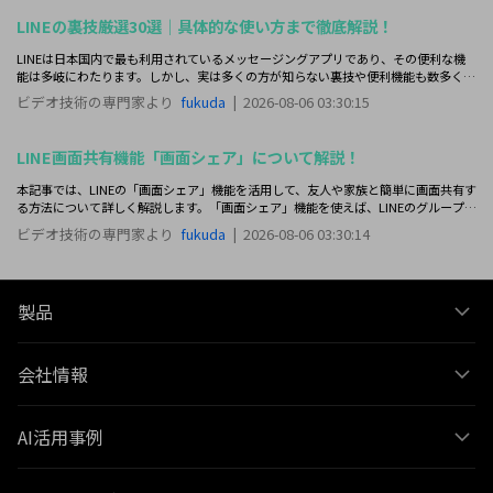
LINEの裏技厳選30選｜具体的な使い方まで徹底解説！
LINEは日本国内で最も利用されているメッセージングアプリであり、その便利な機
能は多岐にわたります。しかし、実は多くの方が知らない裏技や便利機能も数多く存
在しています。そこで本記事では、LINEをもっと便利に使うための裏技を厳選して
ビデオ技術の専門家より
fukuda
|
2026-08-06 03:30:15
30選ご紹介します！
LINE画面共有機能「画面シェア」について解説！
本記事では、LINEの「画面シェア」機能を活用して、友人や家族と簡単に画面共有す
る方法について詳しく解説します。「画面シェア」機能を使えば、LINEのグループ通
話中に画面を共有し、リアルタイムで同じコンテンツを楽しむことができますよ！
ビデオ技術の専門家より
fukuda
|
2026-08-06 03:30:14
製品
会社情報
AI活用事例