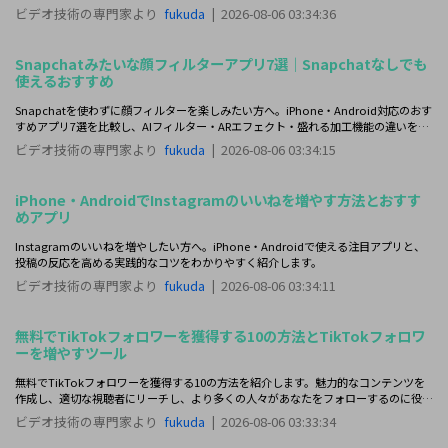
ビデオ技術の専門家より
fukuda
|
2026-08-06 03:34:36
Snapchatみたいな顔フィルターアプリ7選｜Snapchatなしでも
使えるおすすめ
Snapchatを使わずに顔フィルターを楽しみたい方へ。iPhone・Android対応のおす
すめアプリ7選を比較し、AIフィルター・ARエフェクト・盛れる加工機能の違いをわ
かりやすく紹介していきます。
ビデオ技術の専門家より
fukuda
|
2026-08-06 03:34:15
iPhone・AndroidでInstagramのいいねを増やす方法とおすす
めアプリ
Instagramのいいねを増やしたい方へ。iPhone・Androidで使える注目アプリと、
投稿の反応を高める実践的なコツをわかりやすく紹介します。
ビデオ技術の専門家より
fukuda
|
2026-08-06 03:34:11
無料でTikTokフォロワーを獲得する10の方法とTikTokフォロワ
ーを増やすツール
無料でTikTokフォロワーを獲得する10の方法を紹介します。魅力的なコンテンツを
作成し、適切な視聴者にリーチし、より多くの人々があなたをフォローするのに役立
ててください。
ビデオ技術の専門家より
fukuda
|
2026-08-06 03:33:34