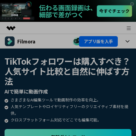
Filmora
アプリ版を入手
製品
AIGCサービス
製品
法人・教育・パートナー
TikTokフォロワーは購入すべき？
ユーティリティ
人気サイト比較と自然に伸ばす方
概要
プラットフォーム
AI機能
企業情報
ソリューション
法
製品機能
AI機能
プラン＆価格
活用法
AIで簡単に動画作成
AIヒント
さまざまなAI編集ツールで動画制作の効率を向上。
Filmoraのユーザー層
サポート
動画編集関連知識
人気テンプレートやロイヤリティフリーのクリエイティブ素材を提
供。
ビデオソリューション
動画編集のコツ
サポート
クロスプラットフォーム対応でどこでも編集可能。
サポート