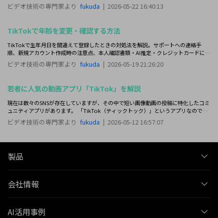
めて解説します。
ビデオ技術の専門家より
fukuda
|
2026-05-22 16:40:13
TikTokで年齢を変更・確認する方法
TikTokで生年月日を間違えて登録したときの対処法を解説。サポートへの連絡手
順、新規アカウント作成時の注意点、本人確認書類・AI推定・クレジットカードによ
る年齢確認の流れまで、2026年時点の情報をわかりやすくまとめました。
ビデオ技術の専門家より
fukuda
|
2026-05-19 21:26:20
若者に人気の動画アプリ「TikTok」を解説
現在は数々のSNSが存在していますが、その中で短い画像動画の投稿に特化したコミ
ュニティアプリがあります。 「TikTok（ティックトック）」というアプリなのです
が、最大で60秒の動画が投稿出来ます。今回は若者に人気の動画アプリ「TikTok」
ビデオ技術の専門家より
fukuda
|
2026-05-12 16:57:07
を解説します。
製品
会社情報
AI活用事例