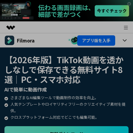
Filmora
アプリ版を入手
製品
AIGCサービス
製品
法人・教育・パートナー
【2026年版】TikTok動画を透か
ユーティリティ
しなしで保存できる無料サイト8
概要
プラットフォーム
AI機能
企業情報
ソリューション
選｜PC・スマホ対応
製品機能
AI機能
プラン＆価格
活用法
AIで簡単に動画作成
AIヒント
さまざまなAI編集ツールで動画制作の効率を向上。
Filmoraのユーザー層
サポート
動画編集関連知識
人気テンプレートやロイヤリティフリーのクリエイティブ素材を提
供。
ビデオソリューション
動画編集のコツ
サポート
クロスプラットフォーム対応でどこでも編集可能。
サポート