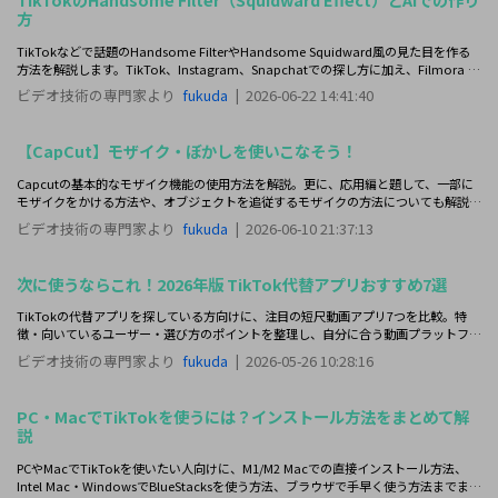
方
TikTokなどで話題のHandsome FilterやHandsome Squidward風の見た目を作る
方法を解説します。TikTok、Instagram、Snapchatでの探し方に加え、Filmora AI
でより自然に仕上げる手順も紹介します。
ビデオ技術の専門家より
fukuda
|
2026-06-22 14:41:40
【CapCut】モザイク・ぼかしを使いこなそう！
Capcutの基本的なモザイク機能の使用方法を解説。更に、応用編と題して、一部に
モザイクをかける方法や、オブジェクトを追従するモザイクの方法についても解説し
ます。CapCut使用時の注意点や、更に高度な動画編集をするための案についても紹
ビデオ技術の専門家より
fukuda
|
2026-06-10 21:37:13
介します。
次に使うならこれ！2026年版 TikTok代替アプリおすすめ7選
TikTokの代替アプリを探している方向けに、注目の短尺動画アプリ7つを比較。特
徴・向いているユーザー・選び方のポイントを整理し、自分に合う動画プラットフォ
ームを見つけやすくします。
ビデオ技術の専門家より
fukuda
|
2026-05-26 10:28:16
PC・MacでTikTokを使うには？インストール方法をまとめて解
説
PCやMacでTikTokを使いたい人向けに、M1/M2 Macでの直接インストール方法、
Intel Mac・WindowsでBlueStacksを使う方法、ブラウザで手早く使う方法までまと