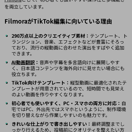
を両立しています。
FilmoraがTikTok編集に向いている理由
290万点以上のクリエイティブ素材：
テンプレート、ト
ランジション、音楽、エフェクトなどが豊富にそろっ
ており、流行の縦動画に合わせた演出をすばやく追加
できます。
AI動画翻訳
：
音声や字幕を多言語向けに展開しやす
く、日本語コンテンツを海外向けに見せたい場合にも
役立ちます。
TikTok向けテンプレート：
縦型動画に最適化されたテ
ンプレートが用意されているので、短時間でも見栄え
のよい動画を作りやすくなります。
初心者でも使いやすく、PC・スマホの両方に対応：
自
宅ではPC、外出先ではスマホというように、制作環境
を切り替えながら作業しやすいのも魅力です。
きれいな仕上がりで書き出しやすい：
最終調整までし
っかり行えるため、投稿前にクオリティを整えたい方