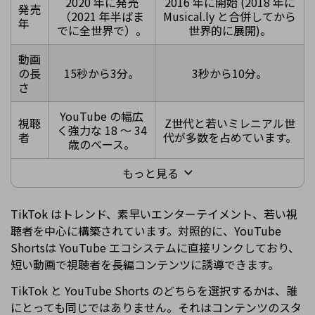
2020 年に発売
2016 年に開始 (2018 年に
発売
（2021 年半ばま
Musical.ly と合併してから
年
でに全世界で）。
世界的に展開)。
動画
の長
15秒から3分。
3秒から10分。
さ
YouTube の幅広
視聴
Z世代と若いミレニアル世
く強力な 18 ～ 34
者
代が多数を占めています。
歳のベース。
もっと見る
TikTok はトレンド、素早いエンターテイメント、若い視
聴者を中心に構築されています。対照的に、YouTube
Shortsは YouTube エコシステムに直接リンクしており、
短い動画で視聴者を長編コンテンツに誘導できます。
TikTok と YouTube Shorts のどちらを選択するかは、誰
にとっても同じではありません。それはコンテンツのスタ