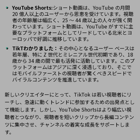
YouTube Shorts:
ショート動画は、YouTube の月間
20 億人以上のユーザーから恩恵を受けています。視聴
者の年齢層は幅広く、25 ～ 44 歳以上の人々が強く関
わっています。ショート動画は、YouTube がすでに主
要なプラットフォームとしてリードしている北米とヨ
ーロッパで好調に推移しています。
TikT
わかりました：
その中心となるユーザー ベースは
若年層、特に Z 世代とミレニアル世代初期であり、18
歳から 34 歳の間で最も活発に活動しています。このプ
ラットフォームはアジアに深く浸透しており、そこで
はモバイルファーストの視聴者が驚くべきスピードで
バイラルコンテンツを推進しています。
新しいクリエイターにとって、TikTok は若い視聴者にリ
ーチし、急速に動くトレンドに参加するための出発点とし
て機能します。しかし、YouTube Shortsはより幅広い視
聴者とつながり、視聴者を短いクリップから長編コンテン
ツに集中させ、チャンネルの着実な成長をサポートしま
す。