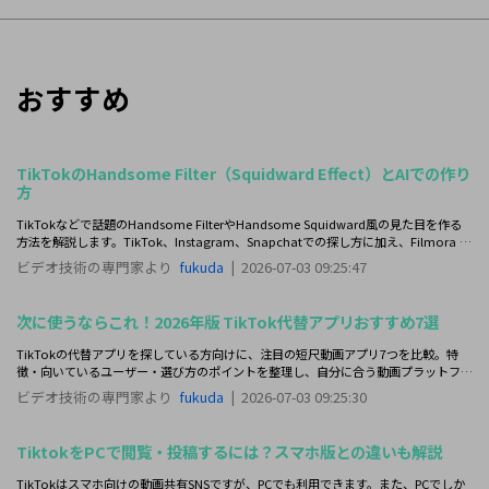
おすすめ
TikTokのHandsome Filter（Squidward Effect）とAIでの作り
方
TikTokなどで話題のHandsome FilterやHandsome Squidward風の見た目を作る
方法を解説します。TikTok、Instagram、Snapchatでの探し方に加え、Filmora AI
でより自然に仕上げる手順も紹介します。
ビデオ技術の専門家より
fukuda
|
2026-07-03 09:25:47
次に使うならこれ！2026年版 TikTok代替アプリおすすめ7選
TikTokの代替アプリを探している方向けに、注目の短尺動画アプリ7つを比較。特
徴・向いているユーザー・選び方のポイントを整理し、自分に合う動画プラットフォ
ームを見つけやすくします。
ビデオ技術の専門家より
fukuda
|
2026-07-03 09:25:30
TiktokをPCで閲覧・投稿するには？スマホ版との違いも解説
TikTokはスマホ向けの動画共有SNSですが、PCでも利用できます。また、PCでしか