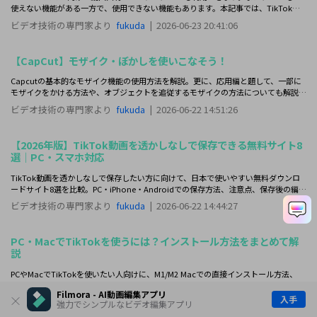
使えない機能がある一方で、使用できない機能もあります。本記事では、TikTokを
PCで利用する方法や注意点、活用方法を紹介しますので参考にしてください
ビデオ技術の専門家より
fukuda
|
2026-06-23 20:41:06
【CapCut】モザイク・ぼかしを使いこなそう！
Capcutの基本的なモザイク機能の使用方法を解説。更に、応用編と題して、一部に
モザイクをかける方法や、オブジェクトを追従するモザイクの方法についても解説し
ます。CapCut使用時の注意点や、更に高度な動画編集をするための案についても紹
ビデオ技術の専門家より
fukuda
|
2026-06-22 14:51:26
介します。
【2026年版】TikTok動画を透かしなしで保存できる無料サイト8
選｜PC・スマホ対応
TikTok動画を透かしなしで保存したい方に向けて、日本で使いやすい無料ダウンロ
ードサイト8選を比較。PC・iPhone・Androidでの保存方法、注意点、保存後の編集
に便利なFilmoraの活用法までわかりやすく紹介します。
ビデオ技術の専門家より
fukuda
|
2026-06-22 14:44:27
PC・MacでTikTokを使うには？インストール方法をまとめて解
説
PCやMacでTikTokを使いたい人向けに、M1/M2 Macでの直接インストール方法、
Intel Mac・WindowsでBlueStacksを使う方法、ブラウザで手早く使う方法までまと
Filmora - AI動画編集アプリ
めて解説します。
入手
ビデオ技術の専門家より
fukuda
|
2026-05-22 16:40:13
強力でシンプルなビデオ編集アプリ