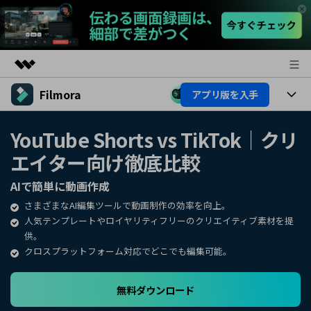
Filmora
アプリ版を入手
製品
AIGCサービス
製品
法人・教育・パートナー
YouTube Shorts vs TikTok｜クリ
ユーティリティ
エイター向け徹底比較
概要
プラットフォーム
AI機能
企業情報
ソリューション
AIで簡単に動画作成
製品機能
AI機能
プラン＆価格
活用法
さまざまなAI編集ツールで動画制作の効率を向上。
人気テンプレートやロイヤリティフリーのクリエイティブ素材を提
AIヒント
Filmoraのユーザー層
サポート
供。
動画編集関連知識
クロスプラットフォーム対応でどこでも編集可能。
ビデオソリューション
動画編集のコツ
サポート
無料ダウンロード
サポート