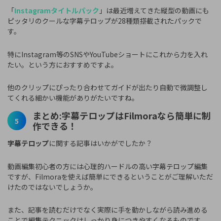
「
Instagramタイトルパック
」は最近増えてきた縦型の動画にも
ピッタリのクールな字幕テロップが28種類搭載されたパックで
す。
特にInstagram等のSNSやYouTubeショートにこれから力を入れ
たい。という方におすすめですよ。
他のクリップにぴったり合わせてガイドが出たり自動で微調整し
てくれる細かい機能がありがたいですね。
まとめ:字幕テロップはFilmoraなら簡単に制
5
作できる！
字幕テロップ
に関する記事はいかがでしたか？
動画編集初心者の方には心理的ハードルの高い字幕テロップ編集
ですが、Filmoraを使えば簡単にできるということがご理解いただ
けたのではないでしょうか。
また、記事を読むだけでなく実際に手を動かしながら読み進める
ことで編集テクニックはしっかり身につきやすくなるものです。