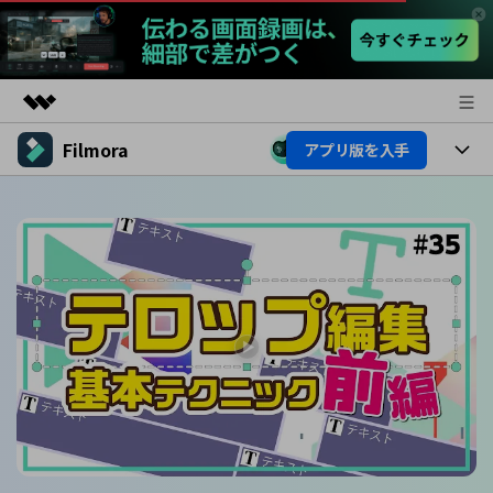
Filmora
アプリ版を入手
製品
AIGCサービス
製品
法人・教育・パートナー
ユーティリティ
概要
プラットフォーム
AI機能
企業情報
ソリューション
製品機能
AI機能
プラン＆価格
活用法
AIヒント
Filmoraのユーザー層
サポート
動画編集関連知識
ビデオソリューション
動画編集のコツ
サポート
サポート