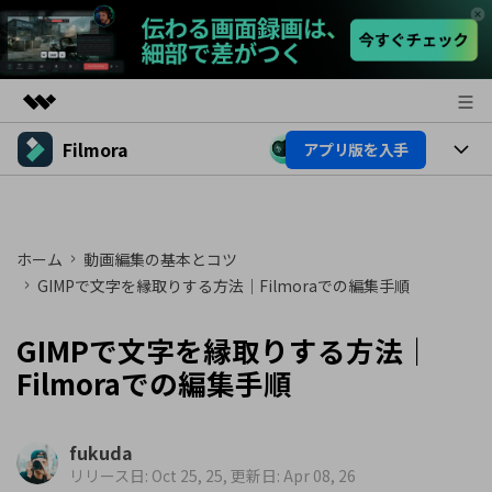
Filmora
アプリ版を入手
製品
AIGCサービス
製品
法人・教育・パートナー
ユーティリティ
概要
プラットフォーム
ホーム
動画編集の基本とコツ
AI機能
企業情報
ソリューション
GIMPで文字を縁取りする方法｜Filmoraでの編集手順
製品機能
AI機能
プラン＆価格
活用法
GIMPで文字を縁取りする方法｜
AIヒント
Filmoraのユーザー層
サポート
Filmoraでの編集手順
動画編集関連知識
ビデオソリューション
動画編集のコツ
サポート
fukuda
リリース日: Oct 25, 25, 更新日: Apr 08, 26
サポート