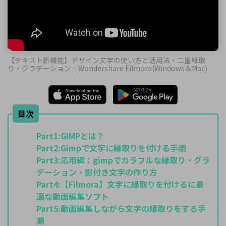
【テキスト新機能】デザイン文字の使い方と活用法・二重縁取
り・グラデーション｜Wondershare Filmora(Windows＆Mac)
目次
Part1:
GIMPとは？
Part2:
Gimpで文字に縁取りを付ける手順
Part3:
応用編：gimpでカラフルな縁取り・グラ
デーション・影付き文字の作り方
Part4:
【Filmora】文字に縁取りを付けるに最
適な動画編集ソフト
Part5:
動画編集しながら文字の縁取りをする手
順