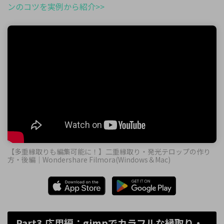
ンのコツを実例から紹介>>
【多重縁取りも編集可能に！】二重縁取り・発光テロップの作り
方・後編｜Wondershare Filmora(Windows＆Mac)
Part3.応用編：gimpでカラフルな縁取り・