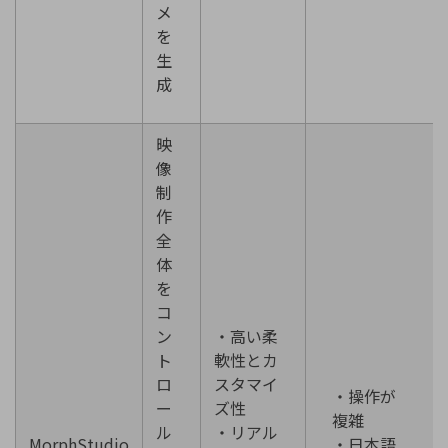
メ
を
生
成
映
像
制
作
全
体
を
コ
ン
・高い柔
ト
軟性とカ
ロ
スタマイ
・操作が
ー
ズ性
複雑
ル
・リアル
MorphStudio
・日本語