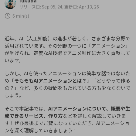
fukuda
購入する
ログイン
リリース日: Sep 05, 24, 更新日: Apr 13, 26
カスタマーサポート
6 min(s)
ブランド紹介
検索
近年、AI（人工知能）の進歩が著しく、さまざまな分野で
活用されています。その分野の一つに「アニメーション」
が挙げられ、高度なAI技術でアニメ制作に大きく貢献して
います。
しかし、AIを使ったアニメーションは簡単な話ではないた
め「
そもそもAIアニメーションとは？
」「どうやって作る
の？」など、多くの疑問をもたれている方も少なくないで
しょう。
そこで本記事では、
AIアニメーションについて、概要や生
成できるサービス、作り方
などを詳しく解説していきま
す！ぜひ最後までご覧になっていただき、AIアニメーショ
ンを深く理解していきましょう！