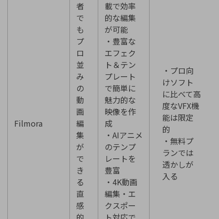
者
載で効率
で
的な編集
も
が可能
プ
・豊富な
ロ
エフェク
並
ト＆テン
・プロ向
み
プレート
けソフト
の
で簡単に
に比べて高
動
魅力的な
度なVFX機
画
映像を作
能は限定
Filmora
編
成
的
集
・AIアニメ
・無料プ
が
のテンプ
ランでは
で
レートを
透かしが
き
豊富
入る
る
・4K動画
直
編集・エ
感
クスポー
的
ト対応で