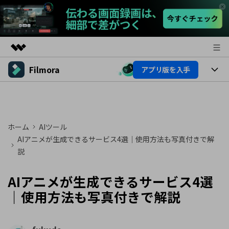
Filmora
アプリ版を入手
製品
AIGCサービス
製品
法人・教育・パートナー
ユーティリティ
概要
プラットフォーム
AI機能
企業情報
ホーム
AIツール
ソリューション
製品機能
AIアニメが生成できるサービス4選｜使用方法も写真付きで解
AI機能
プラン＆価格
活用法
説
AIヒント
Filmoraのユーザー層
サポート
動画編集関連知識
AIアニメが生成できるサービス4選
ビデオソリューション
｜使用方法も写真付きで解説
動画編集のコツ
サポート
サポート