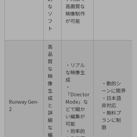
な
高画質な
ソ
映像制作
フ
が可能
ト
高
品
質
・リアル
な
な映像生
映
成
像
・動的シ
・
生
ーンに限界
「Director
成
・日本語
Runway Gen-
Mode」な
と
非対応
2
どで細か
詳
・無料プ
い編集が
細
ランに制
可能
な
限
・効率的
編