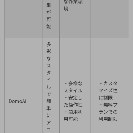
な作業環
集
境
が
可
能
多
彩
な
ス
タ
イ
・多様な
・カスタ
ル
スタイル
マイズ性
で
・安定し
に制限
DomoAI
簡
た操作性
・無料プ
単
・商用利
ランでの
に
用可能
利用制限
ア
ニ