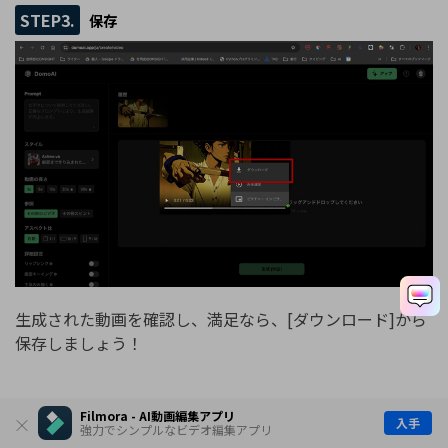
STEP3.
保存
生成された動画を確認し、満足なら、[ダウンロード]から
保存しましょう！
Filmora - AI動画編集アプリ
Part6.AIアニメーション生成サービス4｜
入手
強力でシンプルなビデオ編集アプリ