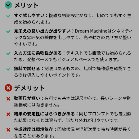
メリット
すぐ試しやすい：
複雑な初期設定がなく、初めてでもすぐ生
成を始められます。
見栄えの良い出力が出やすい：
Dream Machineはシネマティ
ックな雰囲気の映像を出しやすく、光や動きの見せ方が整い
やすいです。
入力方法に柔軟性がある：
テキストでも画像でも始められる
ため、発想ベースでもビジュアルベースでも使えます。
無料で試せる：
制限はあるものの、無料で操作感を確認でき
るのは導入しやすいポイントです。
デメリット
動画尺が短い：
有料でも基本は短尺中心で、長いシーンや物
語構成には向きません。
結果の安定性にばらつきがある：
同じプロンプトでも毎回似
た結果になるとは限らず、当たり外れが出やすいです。
生成速度は環境依存：
回線状況や混雑次第で待ち時間が長く
なることがあります。