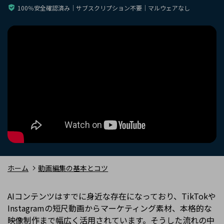
購入する
ログイン
100％安全確認済み｜サブスクリプション不要｜マルウェアなし
カスタマーサポート
ブランド紹介
検索
ホーム
動画編集の基本とコツ
AIコンテンツはすでに身近な存在になっており、TikTokや
Instagramの短尺動画からマーケティング素材、本格的な
映像制作まで幅広く活用されています。そうした流れの中