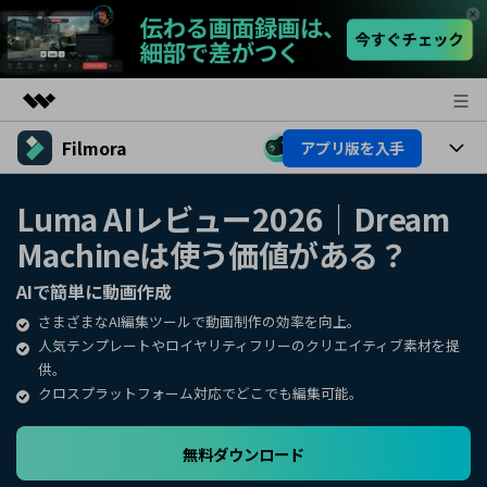
Filmora
アプリ版を入手
製品
AIGCサービス
製品
法人・教育・パートナー
Luma AIレビュー2026｜Dream
ユーティリティ
Machineは使う価値がある？
概要
プラットフォーム
AI機能
企業情報
ソリューション
AIで簡単に動画作成
製品機能
AI機能
プラン＆価格
活用法
さまざまなAI編集ツールで動画制作の効率を向上。
人気テンプレートやロイヤリティフリーのクリエイティブ素材を提
AIヒント
Filmoraのユーザー層
サポート
供。
動画編集関連知識
クロスプラットフォーム対応でどこでも編集可能。
ビデオソリューション
動画編集のコツ
サポート
無料ダウンロード
サポート