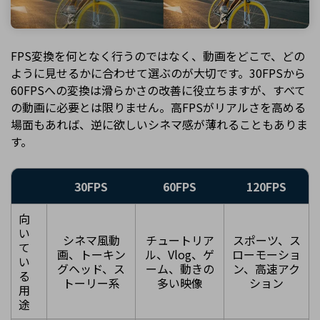
FPS変換を何となく行うのではなく、動画をどこで、どの
ように見せるかに合わせて選ぶのが大切です。30FPSから
60FPSへの変換は滑らかさの改善に役立ちますが、すべて
の動画に必要とは限りません。高FPSがリアルさを高める
場面もあれば、逆に欲しいシネマ感が薄れることもありま
す。
30FPS
60FPS
120FPS
向
い
シネマ風動
チュートリア
スポーツ、ス
て
画、トーキン
ル、Vlog、ゲ
ローモーショ
い
グヘッド、ス
ーム、動きの
ン、高速アク
る
トーリー系
多い映像
ション
用
途