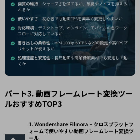
画質の維持
：シャープさを保てるか、破綻やノイズを抑えら
れるか
使いやすさ
：初心者でも動画FPSを素早く変更しやすいか
対応環境
：デスクトップ、オンライン、モバイルの各ワーク
フローに対応しているか
書き出しの柔軟性
：MP4 1080p 60FPS などの設定や高FPSプ
リセットが使えるか
処理速度と安定性
：長尺動画や高解像度素材でも安定して動
くか
パート3. 動画フレームレート変換ツー
ルおすすめTOP3
1. Wondershare Filmora – クロスプラットフ
ォームで使いやすい動画フレームレート変換ツ
ール