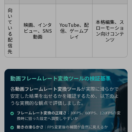
向
い
て
本格編集、ス
映画、インタ
YouTube、配
い
ローモーショ
ビュー、SNS
信、ゲームプ
る
ン向けコンテ
動画
レイ
配
ンツ
信
先
動画フレームレート変換ツールの検証基準
各
動画フレームレート変換ツール
が実際に滑らかで
安定した結果を出せるかを確認するため、以下のよ
うな実務的な観点で評価しました。
フレームレート変換の正確さ
：30FPS、60FPS、120FPSの変
換時に狙った設定へ調整しやすいか
動きの滑らかさ
：FPS変更後の補間が自然に見えるか