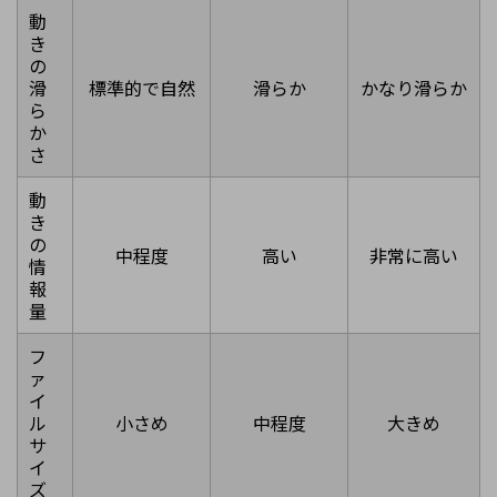
動
き
の
滑
標準的で自然
滑らか
かなり滑らか
ら
か
さ
動
き
の
中程度
高い
非常に高い
情
報
量
フ
ァ
イ
ル
小さめ
中程度
大きめ
サ
イ
ズ