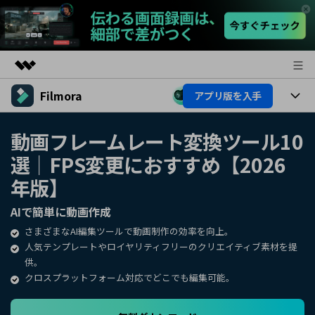
Filmora
アプリ版を入手
製品
AIGCサービス
製品
法人・教育・パートナー
動画フレームレート変換ツール10
ユーティリティ
選｜FPS変更におすすめ【2026
概要
プラットフォーム
AI機能
企業情報
ソリューション
年版】
製品機能
AI機能
プラン＆価格
活用法
AIで簡単に動画作成
AIヒント
さまざまなAI編集ツールで動画制作の効率を向上。
Filmoraのユーザー層
サポート
動画編集関連知識
人気テンプレートやロイヤリティフリーのクリエイティブ素材を提
供。
ビデオソリューション
動画編集のコツ
サポート
クロスプラットフォーム対応でどこでも編集可能。
サポート