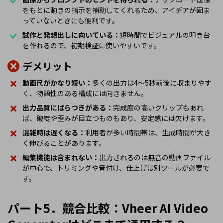
をもとに動きの指示を補助してくれるため、アイデアが固ま
っていないときにも便利です。
試作と発想出しに向いている：
短時間でビジュアルの叩き台
を作れるので、初期検証に使いやすいです。
デメリット
動画尺がかなり短い：
多くの出力は4〜5秒前後に収まりやす
く、物語性のある構成には向きません。
出力品質にばらつきがある：
完成度の高いクリップもあれ
ば、破綻や歪みが目立つものもあり、安定感には欠けます。
混雑時は遅くなる：
利用者が多い時間帯は、生成時間が大き
く伸びることがあります。
編集機能は含まれない：
出力されるのは無音の動画ファイル
が中心で、トリミングや音付け、仕上げは別ツールが必要で
す。
パート5．競合比較：Vheer AI Video