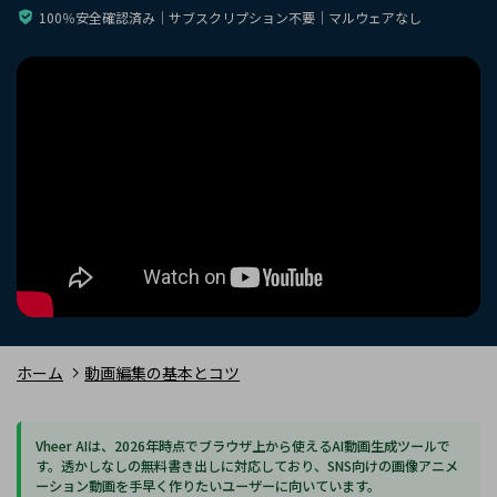
購入する
ログイン
100％安全確認済み｜サブスクリプション不要｜マルウェアなし
カスタマーサポート
ブランド紹介
検索
ホーム
動画編集の基本とコツ
Vheer AIは、2026年時点でブラウザ上から使えるAI動画生成ツールで
す。透かしなしの無料書き出しに対応しており、SNS向けの画像アニメ
ーション動画を手早く作りたいユーザーに向いています。