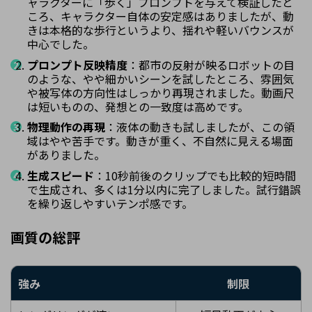
ャラクターに「歩く」プロンプトを与えて検証したと
ころ、キャラクター自体の安定感はありましたが、動
きは本格的な歩行というより、揺れや軽いバウンスが
中心でした。
プロンプト反映精度
：都市の反射が映るロボットの目
のような、やや細かいシーンを試したところ、雰囲気
や被写体の方向性はしっかり再現されました。動画尺
は短いものの、発想との一致度は高めです。
物理動作の再現
：液体の動きも試しましたが、この領
域はやや苦手です。動きが重く、不自然に見える場面
がありました。
生成スピード
：10秒前後のクリップでも比較的短時間
で生成され、多くは1分以内に完了しました。試行錯誤
を繰り返しやすいテンポ感です。
画質の総評
強み
制限