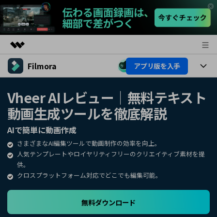
Filmora
アプリ版を入手
製品
AIGCサービス
製品
法人・教育・パートナー
Vheer AIレビュー｜無料テキスト
ユーティリティ
動画生成ツールを徹底解説
概要
プラットフォーム
AI機能
企業情報
ソリューション
AIで簡単に動画作成
製品機能
AI機能
プラン＆価格
活用法
さまざまなAI編集ツールで動画制作の効率を向上。
人気テンプレートやロイヤリティフリーのクリエイティブ素材を提
AIヒント
Filmoraのユーザー層
サポート
供。
動画編集関連知識
クロスプラットフォーム対応でどこでも編集可能。
ビデオソリューション
動画編集のコツ
サポート
無料ダウンロード
サポート