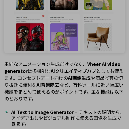
単純なアニメーション生成だけでなく、
Vheer AI video
generator
は多機能な
AIクリエイティブハブ
としても使え
ます。コンセプトアート向けの
AI画像生成
や商品写真の切
り抜きに便利な
AI背景除去
など、有料ツールに近い幅広い
機能をまとめて使えるのがポイントです。主な機能は以下
のとおりです。
AI Text to Image Generator
– テキストの説明から、
アイデア出しやビジュアル制作に使える画像を生成で
きます。