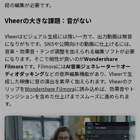
段の編集が必要です。
Vheerの大きな課題：音がない
Vheerはビジュアル生成には強い一方で、出力動画は無音
になりがちです。SNSや公開向けの動画に仕上げるには、
音楽・効果音・テンポ調整を加えられる編集ソフトが必要
になります。そこで相性が良いのが
Wondershare
Filmora
です。Filmoraには
AI音楽ジェネレーター
や
オー
ディオダッキング
などの音声編集機能があり、Vheerで生
成した映像に音の演出を素早く加えられます。Vheerのク
リップを
Wondershare Filmora
に読み込めば、効果音やト
ランジションを含めた仕上げまでスムーズに進められま
す。