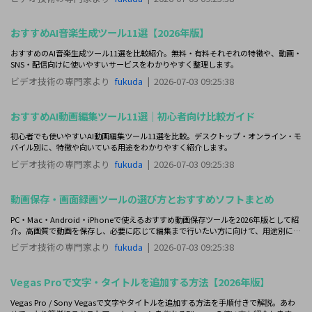
おすすめAI音楽生成ツール11選【2026年版】
おすすめのAI音楽生成ツール11選を比較紹介。無料・有料それぞれの特徴や、動画・
SNS・配信向けに使いやすいサービスをわかりやすく整理します。
ビデオ技術の専門家より
fukuda
|
2026-07-03 09:25:38
おすすめAI動画編集ツール11選｜初心者向け比較ガイド
初心者でも使いやすいAI動画編集ツール11選を比較。デスクトップ・オンライン・モ
バイル別に、特徴や向いている用途をわかりやすく紹介します。
ビデオ技術の専門家より
fukuda
|
2026-07-03 09:25:38
動画保存・画面録画ツールの選び方とおすすめソフトまとめ
PC・Mac・Android・iPhoneで使えるおすすめ動画保存ツールを2026年版として紹
介。高画質で動画を保存し、必要に応じて編集まで行いたい方に向けて、用途別にわ
かりやすくまとめました。
ビデオ技術の専門家より
fukuda
|
2026-07-03 09:25:38
Vegas Proで文字・タイトルを追加する方法【2026年版】
Vegas Pro / Sony Vegasで文字やタイトルを追加する方法を手順付きで解説。あわ