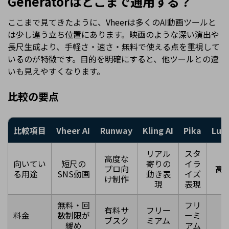
Generatorはどこまで通用する？
ここまで見てきたように、Vheerは多くのAI動画ツールと
は少し違う立ち位置にあります。映画のような深い演出や
長尺生成より、手軽さ・速さ・無料で使える点を重視して
いるのが特徴です。目的を明確にすると、他ツールとの違
いも見えやすくなります。
比較の要点
比較項目
Vheer AI
Runway
Kling AI
Pika
Lum
リアル
スタ
高度な
向いてい
短尺の
寄りの
イラ
プロ向
高
る用途
SNS動画
動き表
イズ
け制作
現
表現
無料・回
フリ
有料サ
フリー
料金
数制限が
ーミ
ブスク
ミアム
緩め
アム