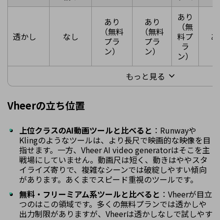
あり
あり
あり
（無
（無料
（無料
透かし
なし
料プ
あ
プラ
プラ
ラ
ン）
ン）
ン）
もっと見る
Vheerの立ち位置
上位クラスのAI動画ツールと比べると
：Runwayや
Klingのようなツールは、より長尺で映画的な映像を目
指せます。一方、Vheer AI video generatorはそこを主
戦場にしていません。動画尺は短く、動きはややスタ
イライズ寄りで、複雑なシーンでは破綻しやすい傾向
があります。あくまでスピード重視のツールです。
無料・フリーミアム系ツールと比べると
：Vheerが目立
つのはこの領域です。多くの無料プランでは透かしや
出力制限がありますが、Vheerは透かしなしで試しやす