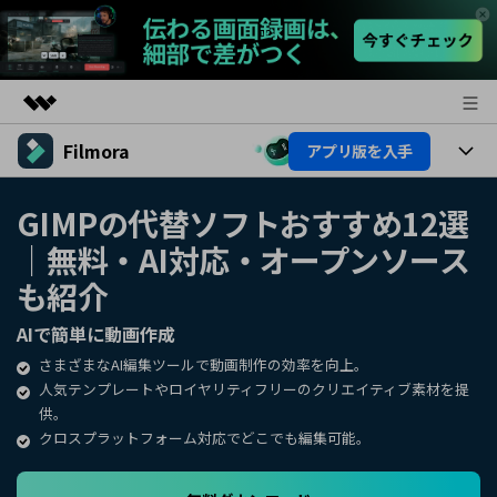
Filmora
アプリ版を入手
製品
AIGCサービス
製品
法人・教育・パートナー
GIMPの代替ソフトおすすめ12選
ユーティリティ
｜無料・AI対応・オープンソース
概要
プラットフォーム
AI機能
企業情報
ソリューション
も紹介
製品機能
AI機能
プラン＆価格
活用法
AIで簡単に動画作成
AIヒント
さまざまなAI編集ツールで動画制作の効率を向上。
Filmoraのユーザー層
サポート
動画編集関連知識
人気テンプレートやロイヤリティフリーのクリエイティブ素材を提
供。
ビデオソリューション
動画編集のコツ
サポート
クロスプラットフォーム対応でどこでも編集可能。
サポート