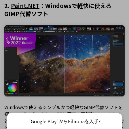
2.
Paint.NET
：Windowsで軽快に使える
GIMP代替ソフト
Windowsで使えるシンプルかつ軽快なGIMP代替ソフトを
探しているなら、Paint.NETは堅実な選択肢です。もとも
とはMicrosoft Paintの代替として作られましたが、現在で
"Google Play"からFilmoraを入手?
は日常的な写真編集に使える機能を備えたツールへと進化