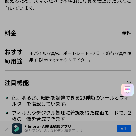
使えるため、スマホだけで本格的に写真を仕上げたい人に
向いています。
料金
無料.
おすす
モバイル写真家、ポートレート・料理・旅行写真を編
め用途
集するInstagramクリエイター。
注目機能
色、明るさ、細部を調整できる29種類のツールとフィ
ルターを搭載しています。
フィルムやデジタル処理に着想を得た描画モードで、2
枚の画像を合成できます。
Filmora - AI動画編集アプリ
JPGとRAWの両方に対応し、高品質な編集ができま
入手
強力でシンプルなビデオ編集アプリ
す。