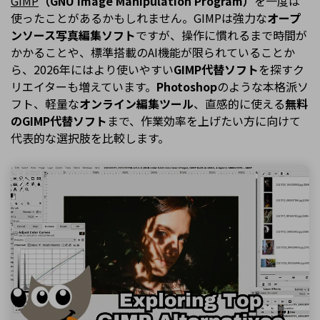
GIMP
（GNU Image Manipulation Program）
を一度は
使ったことがあるかもしれません。GIMPは強力な
オープ
ンソース写真編集ソフト
ですが、操作に慣れるまで時間が
かかることや、標準搭載のAI機能が限られていることか
ら、2026年にはより使いやすい
GIMP代替ソフト
を探すク
リエイターも増えています。
Photoshop
のような本格派ソ
フト、軽量な
オンライン編集ツール
、直感的に使える
無料
のGIMP代替ソフト
まで、作業効率を上げたい方に向けて
代表的な選択肢を比較します。