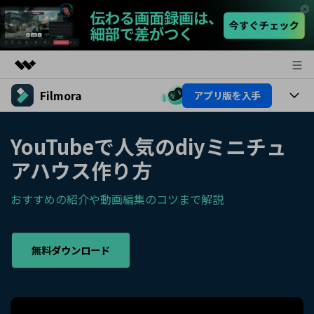
Filmora
アプリ版を入手
製品
AIGCサービス
製品
法人・教育・パートナー
YouTubeで人気のdiyミニチュ
ユーティリティ
概要
アハウス作り方
プラットフォーム
AI機能
企業情報
ソリューション
製品機能
おすすめの紹介や動画編集のコツまで解説
AI機能
プラン＆価格
活用法
AIヒント
Filmoraのユーザー層
サポート
動画編集関連知識
無料ダウンロード
ビデオソリューション
動画編集のコツ
サポート
サポート