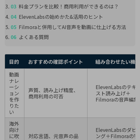
料金プランを比較！商用利用ができるのは？
ElevenLabsの始めかた&活用のヒント
Filmoraと併用してAI音声を動画に仕上げる方法
よくある質問
目的
おすすめの確認ポイント
組み合わせたい機
動画
ナレ
ーシ
ElevenLabsのテキ
声質、読み上げ精度、
ョン
スト読み上げ＋
商用利用の可否
を作
Filmoraの音声編集
りた
い
海外
向け
ElevenLabsのダビ
に吹
対応言語、元音声の品
ング＋Filmoraの字