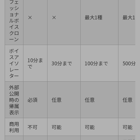
フェ
ッシ
ョナ
×
×
最大1種
最大1
ルボ
イス
クロ
ーン
ボイ
スア
10分ま
イソ
30分まで
100分まで
500分
で
レー
ター
外部
公開
時の
必須
任意
任意
任意
帰属
表示
商用
不可
可能
可能
可能
利用