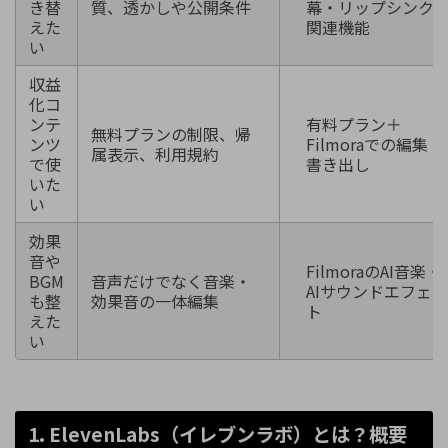
き替
質、透かしや公開条件
幕・リップシンク
えた
関連機能
い
収益
化コ
ンテ
有料プラン＋
無料プランの制限、帰
ンツ
Filmoraでの編集・
属表示、利用規約
で使
書き出し
いた
い
効果
音や
FilmoraのAI音楽・
BGM
音声だけでなく音楽・
AIサウンドエフェク
も整
効果音の一体編集
ト
えた
い
1. ElevenLabs（イレブンラボ）とは？概要