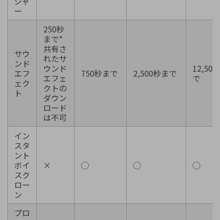
ジャ
ー
250秒
まで*
共有さ
サウ
れたサ
ンド
ウンド
12,50
エフ
750秒まで
2,500秒まで
エフェ
で
ェク
クトの
ト
ダウン
ロード
は不可
イン
スタ
ント
ボイ
×
◯
◯
◯
スク
ロー
ン
プロ