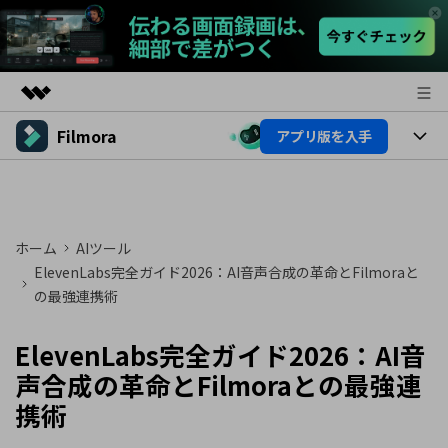
Filmora
アプリ版を入手
製品
AIGCサービス
製品
法人・教育・パートナー
ユーティリティ
概要
プラットフォーム
AI機能
企業情報
ホーム
AIツール
ソリューション
製品機能
ElevenLabs完全ガイド2026：AI音声合成の革命とFilmoraと
AI機能
プラン＆価格
活用法
の最強連携術
AIヒント
Filmoraのユーザー層
サポート
動画編集関連知識
ElevenLabs完全ガイド2026：AI音
ビデオソリューション
声合成の革命とFilmoraとの最強連
動画編集のコツ
サポート
携術
サポート