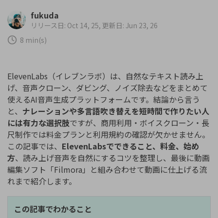
購入する
ログイン
fukuda
カスタマーサポート
リリース日: Oct 14, 25, 更新日: Jun 23, 26
ブランド紹介
8 min(s)
検索
ElevenLabs（イレブンラボ）は、自然なテキスト読み上
げ、音声クローン、ダビング、ノイズ除去などをまとめて
使えるAI音声生成プラットフォームです。結論から言う
と、
ナレーションや多言語吹き替えを短時間で作りたい人
には有力な選択肢
ですが、商用利用・ボイスクローン・長
尺制作では料金プランと利用規約の確認が欠かせません。
この記事では、
ElevenLabsでできること、料金、始め
方
、読み上げ音声を自然にするコツを整理し、最後に動画
編集ソフト「Filmora」と組み合わせて動画に仕上げる流
れまで紹介します。
この記事でわかること