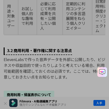
日常的
必要に応
定期的に利
用
用特に
お試し
じて利用
用コンテン
途・
頻度の
個人的
成果を共
ツの多言語
対象
クリエ
な趣味
有・公開
展開をねら
ユー
ー・プ
で利用
したい個
う個人クリ
ザー
ェクト
人
エイター
ム
3.2 商用利用・著作権に関する注意点
ElevenLabsで作った音声データを外部に公開したり、ビジ
ネスや収益目的で使ったりしようと考えている場合、利用
可能範囲を確認しておくのは必須です。ここでは、特に注
意しておきたい点をお知らせします。
商用利用・帰属表示について
Filmora - AI動画編集アプリ
上記の表にも挙げた通り、無料プランでは生成物を利用す
入手
強力でシンプルなビデオ編集アプリ