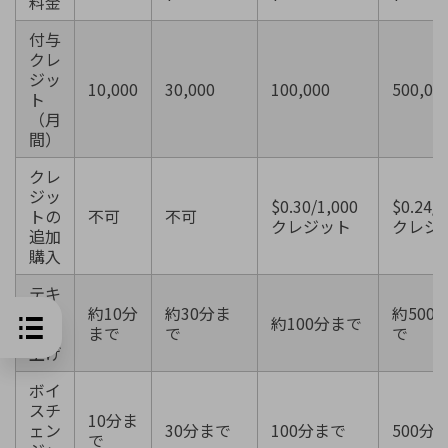
料金
付与
クレ
ジッ
10,000
30,000
100,000
500,00
ト
（月
間）
クレ
ジッ
$0.30/1,000
$0.24/1
トの
不可
不可
クレジット
クレジ
追加
購入
テキ
スト
約10分
約30分ま
約500
約100分まで
読み
まで
で
で
上げ
ボイ
スチ
10分ま
ェン
30分まで
100分まで
500分
で