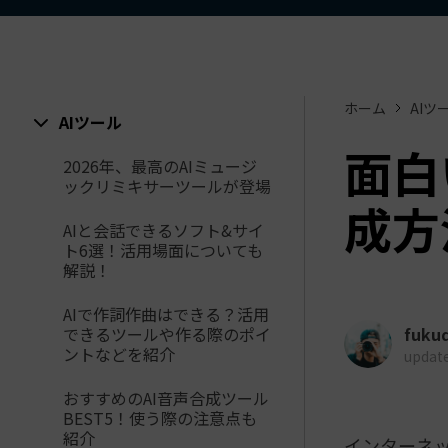
ToMoviee AI
オールインワンAI生成プラットフォーム
アセット
Creative Assets（クリエイティ
ホーム
AIツ
AIツール
面白
2026年、最高のAIミュージ
ックリミキサーツールが登場
成方
AIと会話できるソフト&サイ
ト6選！活用場面についても
解説！
AIで作詞作曲はできる？活用
できるツールや作る際のポイ
fuku
ントなどを紹介
update
おすすめのAI音声合成ツール
BEST5！使う際の注意点も
紹介
インターネッ