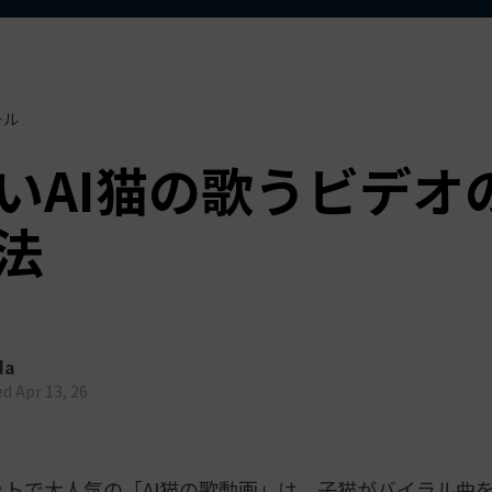
NEW
もっと見る >
ビジネス版
ブアセット）
もっと見る >
Wondershare製品一覧
無料ダウンロード
無料ダウンロード
ール
無料ダウンロード
いAI猫の歌うビデオ
無料ダウンロード
法
da
d Apr 13, 26
トで大人気の「AI猫の歌動画」は、子猫がバイラル曲