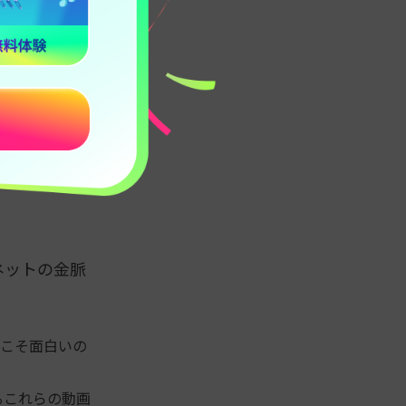
動きを分析
nthesiaの
ルタイムで操
ネットの金脈
：
こそ面白いの
るこれらの動画