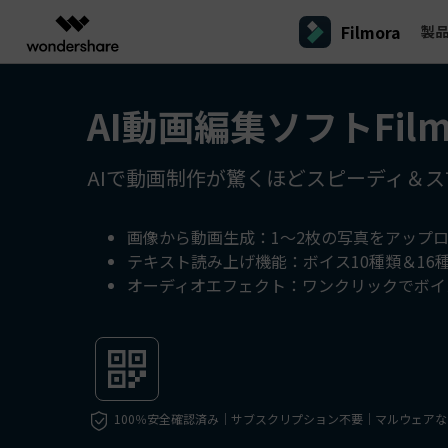
Filmora
製
製品
AIGCサービス
概要
ソリューシ
AI動画編集ソフトFilm
プラットフォーム
サポート
動画編集のコツ
Filmoraのユーザー層
動画編集＆変換
作図＆製図
PDF ソリ
法人向け
Filmora AI
動画編集ソフトと方法
インフルエンサー
A
Filmora
EdrawMax
PDFeleme
学生・教員向け
AIで動画制作が驚くほどスピーディ＆ス
AIによる次世代編集
デスクトップ
Filmora - Windows動画編集ソフト
Filmoraバージョン情報
クリ
動画編集ソフト
ベクタードローソフト
V
詳しく見る >>
代理店募集
最新の製品ニュースとアップデート情報
ビジネス動画編集関連知識
クリ
UniConverter
EdrawMind
NEW
Filmora - Mac動画編集ソフト
SMB
A
動画変換ソフト
マインドマップソフト
画像から動画生成：1～2枚の写真をアップ
パートナープログ
V
テキスト読み上げ機能：ボイス10種類＆16
DVD Memory
ラム
動画編集の高度スキル・テクニッ
DVD作成ソフト
Filmora操作ガイド
Fi
モバイル
オーディオエフェクト：ワンクリックでボイ
フリーランサー
Filmora - iOS動画編集アプリ
A
DemoCreator
Filmoraのステップバイステップガイドを学ぶ
サポ
動画再生ソフトと方法
Filmora - Android動画編集アプリ
画面録画ソフト
A
マーケター
Media.io
Filmora - iPad版
音声編集の基本知識
AI動画・画像・音楽ジェネレーター
クリエイター収益化
友達
プログラム
SelfyzAI
招待
100％安全確認済み｜サブスクリプション不要｜マルウェアな
AI動画・画像編集アプリ
動画編集アプリまとめ
創造力を収益に変えましょう！
オンライン
Filmora - オンライン動画編集