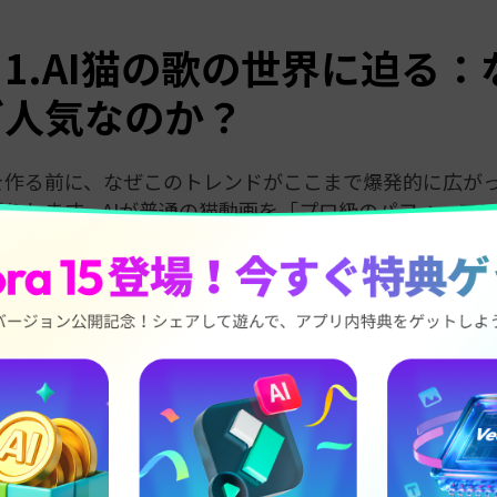
1.AI猫の歌の世界に迫る：
ど人気なのか？
を作る前に、なぜこのトレンドがここまで爆発的に広が
りします。AIが普通の猫動画を「プロ級のパフォーマ
？
ーネットを席巻する「歌う猫」現象
イラルコンテンツの定番ですが、AIによる歌声が加わ
まりました。人々は、かわいい猫が流行りの曲にリップ
に見えるのが大好きです。