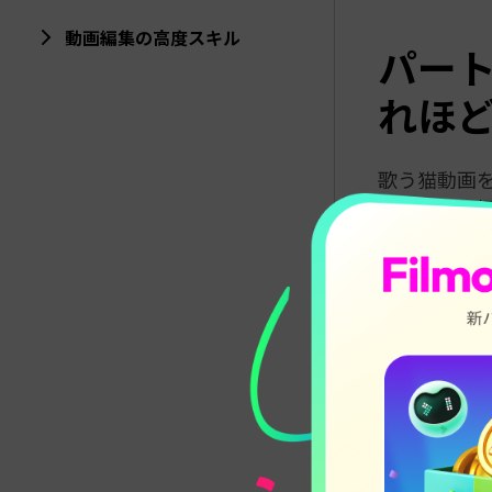
動画編集の高度スキル
パート
れほ
歌う猫動画
の背景を深掘
る秘密とは
インタ
猫は昔からバ
がさらに高
プロみたい