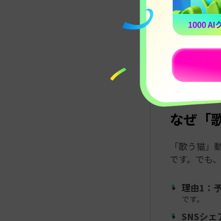
AIは
AIツールは
し、それをオー
ような人気
作し、「歌
なぜ「
「歌う猫」
です。でも
理由1：
です。
SNSシ