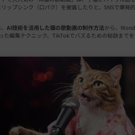
リップシンク（口パク）を披露したりと、SNSで爆発
。
は、
AI技術を活用した猫の歌動画の制作方法
から、Wonde
aを使った編集テクニック、TikTokでバズるための秘訣まで