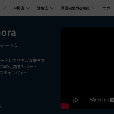
品
AI機能
活用法
動画編集関連知識
サポー
法人・教育・パートナー
企業情報
プラン＆価格
ョン
ユーテ
会社概要
ora
AI機能
ビデオソリューション
製品機能
カスタマーサポート
AI
創業者メッセージ
ューション
PDF編集
作図＆製図
動画編集＆変換
データ
YouTube・SNS動画編集
動画
FAQs
オーディオ
採用情報
I 画像から動画生成
YouTube収益化
AI 動画ノイズ除去
解説動画
Cha
nt
PDFelement
EdrawMind
Filmora
Recove
マートに
エイターハブ
PDF編集ソフト
データ復
eo 3.1
NEW
お客様からよくあるご質問を掲載してお
お問い合わせ
EdrawMax
UniConverter
ります
AI
エイターハブで無限の創造性を発揮しよう
YouTubeショート動画作成方法
画面録画
オートモンタージュ
PDFelement Cloud
Repairi
オープニング動画
スライドショー動画
I テキストから動画生成
AI 音声補正
電子署名とクラウドサービス
動画・写
ロードしてリアルな動きを
AI
eo 3.1
お問い合わせ
種類の言語をサポート
HiPDF
Dr.Fon
ク
ソーシャルメディア動画編集
キーフレーム
オーディオスペクトラム
テキスト読み上げ
PDF編集オンラインツール
スマート
lmora動作環境
スチェンジャー
プロモーションビデオ
無料でサポートチームにお問い合わせく
商品紹介動画
I画像生成
AI
ださい
ートされている形式、デバイス、GPU の完全なリスト
Mobile
YouTube動画エディタで動画を編集する方法
サブシーケンス
オーディオ同期
AI ポートレート
NEW
スマホ間
I 延長
NEW
すべてのソリューション 
バージョンダウン
FamiSa
AI自動文字起こし
Youtubeのオープニング動画を作る方法
平面トラッキング
無音検出
子供の安
紹介プログラム
Filmora の旧バージョンをご利用いただ
AI オブジェクトリムーバー
NEW
けます
して、ポイントを獲得しよう！
NEW
し
YouTube動画編集ソフトおすすめTOP10
ボイスチェンジャー
NE
無料ダウンロード
マルチカメラ編集
法人向け