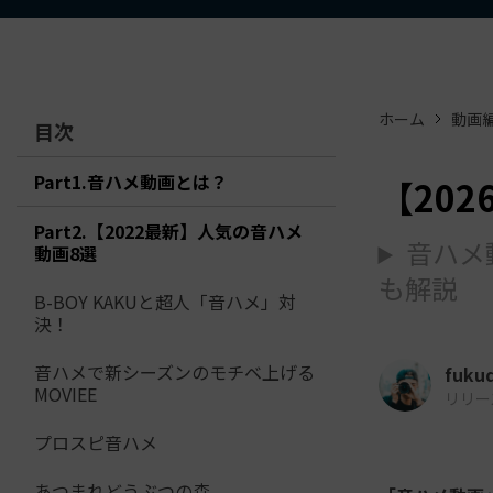
ToMoviee AI
オールインワンAI生成プラットフォーム
アセット
Creative Assets（クリエイティ
ホーム
動画
目次
Part1.音ハメ動画とは？
【20
Part2.【2022最新】人気の音ハメ
音ハメ
動画8選
も解説
B-BOY KAKUと超人「音ハメ」対
決！
音ハメで新シーズンのモチベ上げる
fuku
MOVIEE
リリース日
プロスピ音ハメ
あつまれどうぶつの森