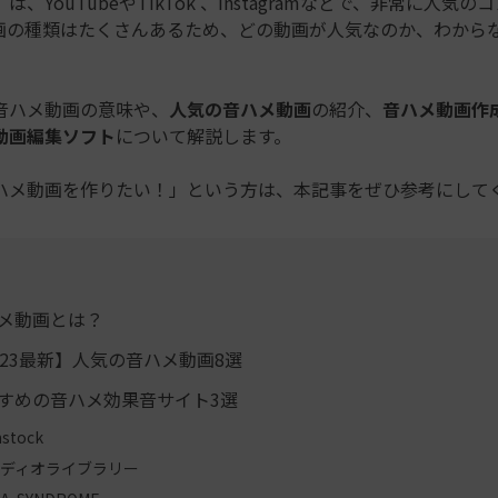
」
は、YouTubeやTikTok 、Instagramなどで、非常に人気
画の種類はたくさんあるため、どの動画が人気なのか、わから
音ハメ動画の意味や、
人気の音ハメ動画
の紹介、
音ハメ動画作
動画編集ソフト
について解説します。
ハメ動画を作りたい！」という方は、本記事をぜひ参考にして
ハメ動画とは？
2023最新】人気の音ハメ動画8選
すすめの音ハメ効果音サイト3選
mstock
ディオライブラリー