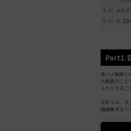
DOV
4.お
5.【
Part
音ハメ動画と
た動画のこと
えたりするこ
近年では、ダ
画編集方法で