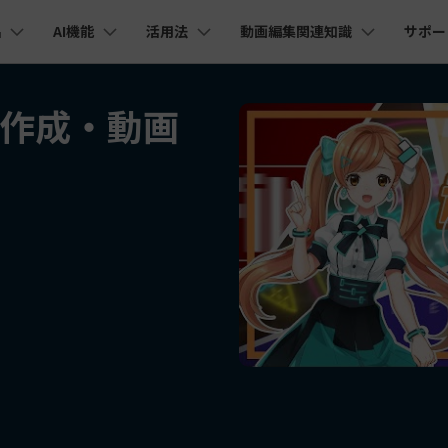
品
AI機能
活用法
動画編集関連知識
サポー
法人・教育・パートナー
企業情報
プラン＆価格
ョン
ユーテ
会社概要
作成・動画
AI機能
ビデオソリューション
製品機能
カスタマーサポート
創業者メッセージ
ューション
PDF編集
作図＆製図
動画編集＆変換
データ
YouTube・SNS動画編集
動画
FAQs
オーディオ
そ
採用情報
I 画像から動画生成
YouTube収益化
AI 動画ノイズ除去
解説動画
C
nt
PDFelement
EdrawMind
Filmora
Recove
Veo 3.1
エイターハブ
PDF編集ソフト
データ復
NEW
お客様からよくあるご質問を掲載してお
お問い合わせ
EdrawMax
UniConverter
I テキストから動画生成
ります
エイターハブで無限の創造性を発揮しよう
YouTubeショート動画作成方法
画面録画
オートモンタージュ
スラ
PDFelement Cloud
Repairi
オープニング動画
スライドショー動画
AI 音声補正
電子署名とクラウドサービス
動画・写
eo 3.1
お問い合わせ
HiPDF
Dr.Fon
ク
ソーシャルメディア動画編集
キーフレーム
オーディオスペクトラム
結婚
I画像生成
テキスト読み上げ
PDF編集オンラインツール
スマート
lmora動作環境
プロモーションビデオ
無料でサポートチームにお問い合わせく
商品紹介動画
ださい
ートされている形式、デバイス、GPU の完全なリスト
Mobile
YouTube動画エディタで動画を編集する方法
サブシーケンス
オーディオ同期
動画
I 延長
AI ポートレート
NEW
NEW
スマホ間
すべてのソリューション 
バージョンダウン
FamiSa
AI オブジェクトリムーバー
AI自動文字起こし
Youtubeのオープニング動画を作る方法
平面トラッキング
無音検出
アニ
NEW
子供の安
紹介プログラム
Filmora の旧バージョンをご利用いただ
NEW
けます
して、ポイントを獲得しよう！
YouTube動画編集ソフトおすすめTOP10
マルチカメラ編集
ボイスチェンジャー
動画
NEW
NE
無料ダウンロード
法人向け