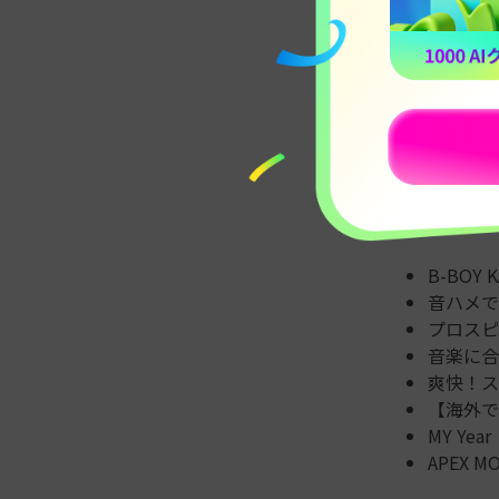
Part
それでは、
人
です。
B-BOY
音ハメで
プロスピ
音楽に合
爽快！ス
【海外で
MY Year
APEX MO