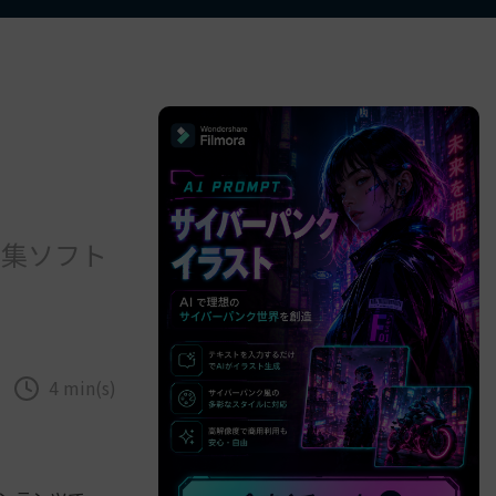
べての機能 >
編集ソフト
4 min(s)