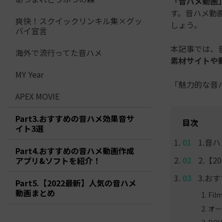
「音ハメ動画
す。音ハメ動
爽快！スクイックリンキル集×グッ
しょう。
バイ宣言
本記事では、
海外で流行ってた音ハメ
素材サイトや
MY Year
「魅力的な音
APEX MOVIE
Part3.おすすめの音ハメ効果音サ
目次
イト3選
1.音
Part4.おすすめの音ハメ動画作成
2.【
アプリ&ソフトを紹介！
3.お
Part5.【2022最新】人気の音ハメ
動画まとめ
Fil
オー