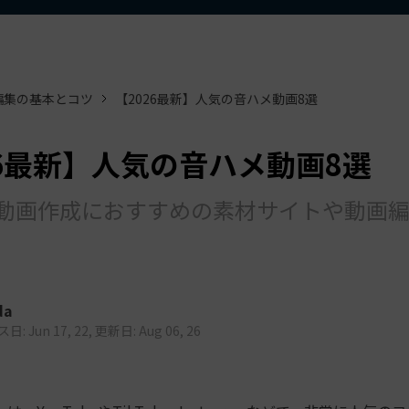
もっと見る >
ビジネス版
ブアセット）
もっと見る >
す
Wondershare製品一覧
無料ダウンロード
無料ダウンロード
編集の基本とコツ
【2026最新】人気の音ハメ動画8選
無料ダウンロード
無料ダウンロード
26最新】人気の音ハメ動画8選
動画作成におすすめの素材サイトや動画
da
: Jun 17, 22, 更新日: Aug 06, 26