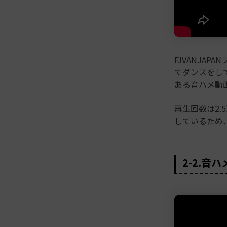
FJVANJA
てダンスをし
ある音ハメ動
再生回数は2
しているため
2-2.音