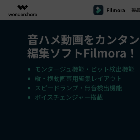
Filmora
製
製品
AIGCサービス
概要
ソリューシ
音ハメ動画をカンタン
プラットフォーム
サポート
動画編集のコツ
Filmoraのユーザー層
動画編集＆変換
作図＆製図
PDF ソリ
法人向け
Filmora AI
編集ソフトFilmora！
動画編集ソフトと方法
インフルエンサー
A
Filmora
EdrawMax
PDFeleme
学生・教員向け
AIによる次世代編集
デスクトップ
Filmora - Windows動画編集ソフト
Filmoraバージョン情報
クリ
動画編集ソフト
ベクタードローソフト
詳しく見る >>
代理店募集
A
最新の製品ニュースとアップデート情報
ビジネス動画編集関連知識
クリ
UniConverter
EdrawMind
NEW
モンタージュ機能・ビット検出機能
Filmora - Mac動画編集ソフト
SMB
動画変換ソフト
マインドマップソフト
V
縦・横動画専用編集レイアウト
パートナープログ
DVD Memory
ラム
動画編集の高度スキル・テクニッ
A
スピードランプ・無音検出機能
DVD作成ソフト
Filmora操作ガイド
Fi
モバイル
フリーランサー
Filmora - iOS動画編集アプリ
ボイスチェンジャー搭載
DemoCreator
Filmoraのステップバイステップガイドを学ぶ
サポ
動画再生ソフトと方法
A
Filmora - Android動画編集アプリ
画面録画ソフト
マーケター
Media.io
Filmora - iPad版
音声編集の基本知識
AI動画・画像・音楽ジェネレーター
クリエイター収益化
友達
プログラム
SelfyzAI
招待
AI動画・画像編集アプリ
動画編集アプリまとめ
創造力を収益に変えましょう！
オンライン
Filmora - オンライン動画編集