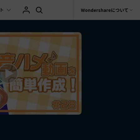
ト
サポート
Wondershareについて
ィリティ
会社情報
AIヒント
ブランド紹介
復元・バックアップ
データ復元・転送
法人様向けお問い合わせ窓口
の他のコツ
テキスト
レビュー
アセット
Filmora動画講座
hatGPT & AI機能
動画マーケティング
AIイラストや画像生成サイト
rit
Dr.Fone
Wondershareについて
元ソフト
Filmoraのニュースとレビューについて詳し
Recoverit
AI動画編集
く見る
AI絵自動生成ツール
サポートセンター
イドショー作成関連知識
テキスト挿入
動画エフェクト
Filmora 101ガイド
t
NEW
プレゼンテーション動画
真・ファイル修復ソフト
AIマーケティング
AI画像生成ツール
協業実績
e
式ムービー作成テクニック
テキスト読み上げ(TTS)
テンプレートプリセット
Filmoraラーニング・セ
フォン管理ソフト
TikTok広告動画
Filmora製品や、公式キャラクターとのコラ
AI音声生成ツール
AIアップスケーリングビデオ
ボ実績
Trans
に使えるエフェクト素材おすすめ
自動字幕起こし(STT)
AIポートレート
Filmora基本動画チュー
のデータ転送ソフト
>
fe
メ動画の関連知識
テキストアニメーション
Boris FX
Filmoraの使い方とコツ
全を守るアプリ
もっと見る >
クリエーティビティーに関する記事
オートキャプション
NewBlue FX
YouTube公式チャンネル
W
NEW