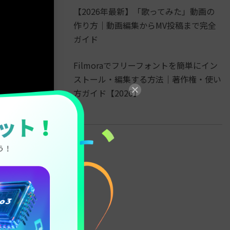
【2026年最新】「歌ってみた」動画の
作り方｜動画編集からMV投稿まで完全
ガイド
Filmoraでフリーフォントを簡単にイン
ストール・編集する方法｜著作権・使い
方ガイド【2026】