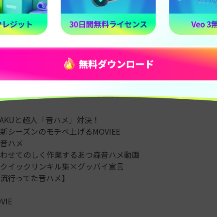
Win 11/10/8/7
macOS 10.14 以降
2.【2023最新】人気の音ハメ動画8選
気の音ハメ動画
を紹介します。今回紹介する人気の音ハメ動画
 KAKUと超人「音ハメ」対決！
新シーズンのモチベ上げるMOVIEE
音ハメ
わせてのしく作業するあつ森音ハメ動画
クイックリンキル集×グッバイ宣言
流行ってた音ハメ】
VIE