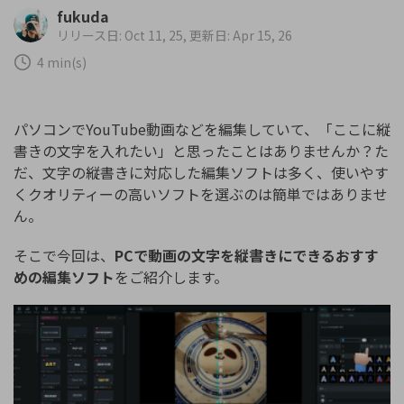
購入する
ログイン
fukuda
カスタマーサポート
リリース日: Oct 11, 25, 更新日: Apr 15, 26
4 min(s)
ブランド紹介
検索
パソコンでYouTube動画などを編集していて、「ここに縦
書きの文字を入れたい」と思ったことはありませんか？た
だ、文字の縦書きに対応した編集ソフトは多く、使いやす
くクオリティーの高いソフトを選ぶのは簡単ではありませ
ん。
そこで今回は、
PCで動画の文字を縦書きにできるおすす
めの編集ソフト
をご紹介します。