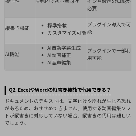
操作性
直観的で初心者向け
インや設定の知識が
必要
プラグイン導入で可
標準搭載
縦書き機能
能
カスタマイズ可能
AI自動字幕生成
プラグインで一部利
AI機能
AI動画補正
用可能
AI音声編集
Q2. ExcelやWordの縦書き機能で代用できる？
ドキュメントのテキストは、文字化けや崩れが生じる恐れ
があるため、おすすめできません。使用する動画編集ソフ
トが縦書きに対応していない場合、縦書きの代用は難しい
でしょう。