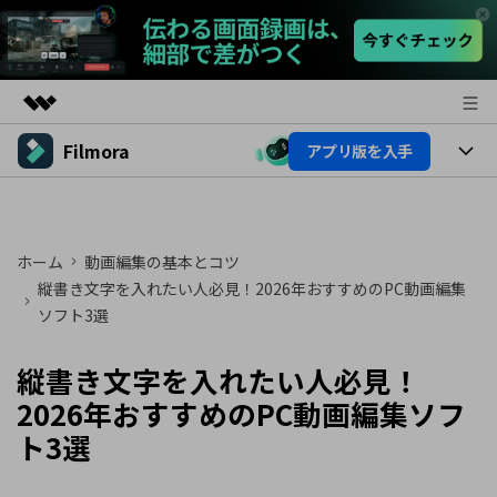
Filmora
アプリ版を入手
製品
AIGCサービス
製品
法人・教育・パートナー
ユーティリティ
概要
プラットフォーム
ホーム
動画編集の基本とコツ
AI機能
企業情報
ソリューション
縦書き文字を入れたい人必見！2026年おすすめのPC動画編集
製品機能
ソフト3選
AI機能
プラン＆価格
活用法
AIヒント
縦書き文字を入れたい人必見！
Filmoraのユーザー層
サポート
動画編集関連知識
2026年おすすめのPC動画編集ソフ
ビデオソリューション
動画編集のコツ
サポート
ト3選
サポート