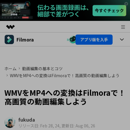
Filmora
アプリ版を入手
製品
AIGCサービス
製品
法人・教育・パートナー
ユーティリティ
概要
プラットフォーム
ホーム
動画編集の基本とコツ
AI機能
企業情報
ソリューション
WMVをMP4への変換はFilmoraで！高画質の動画編集しよう
製品機能
AI機能
プラン＆価格
活用法
WMVをMP4への変換はFilmoraで！
AIヒント
Filmoraのユーザー層
サポート
高画質の動画編集しよう
動画編集関連知識
ビデオソリューション
動画編集のコツ
サポート
fukuda
リリース日: Feb 28, 24, 更新日: Aug 06, 26
サポート