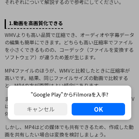
それぞれについて解説するので参考にしてください。
1.動画を高画質化できる
WMVよりも高い品質で圧縮でき、オーディオや字幕データ
の編集も簡単にできます。どちらも高い圧縮率でファイル
を小さくできるものの、コーデック（ファイルを変換する
ソフトウェア）が違うため差が生じます。
MP4ファイルのほうが、WMVと比較したときに圧縮率が
高いです。結果、同じファイルサイズの動画で比較する
と、MP4の方が画質はよい傾向にあります。
"Google Play"からFilmoraを入手?
また、共有できるデバイスが多い点もメリットです。WMV
は、Microsoftで使用する際の拡張子のため共有できる媒
OK
キャンセル
体が異なります。
しかし、MP4はどの媒体でも共有できるため、作成した動
画を共有したい場合は変換を検討しましょう。