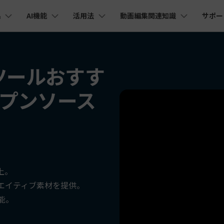
品
AI機能
活用法
動画編集関連知識
サポー
法人・教育・パートナー
企業情報
プラン＆価格
ョン
ユーテ
会社概要
AI機能
ビデオソリューション
製品機能
カスタマーサポート
AI
創業者メッセージ
ューション
PDF編集
作図＆製図
動画編集＆変換
データ
替ツールおすす
YouTube・SNS動画編集
動画
FAQs
オーディオ
採用情報
I 画像から動画生成
YouTube収益化
AI 動画ノイズ除去
解説動画
Cha
nt
PDFelement
EdrawMind
Filmora
Recove
Veo 3.1
エイターハブ
ープンソース
PDF編集ソフト
データ復
NEW
お客様からよくあるご質問を掲載してお
お問い合わせ
EdrawMax
UniConverter
I テキストから動画生成
ります
AI
エイターハブで無限の創造性を発揮しよう
YouTubeショート動画作成方法
画面録画
オートモンタージュ
PDFelement Cloud
Repairi
オープニング動画
スライドショー動画
AI 音声補正
電子署名とクラウドサービス
動画・写
eo 3.1
AI
お問い合わせ
HiPDF
Dr.Fon
ク
ソーシャルメディア動画編集
キーフレーム
オーディオスペクトラム
I画像生成
テキスト読み上げ
PDF編集オンラインツール
スマート
lmora動作環境
プロモーションビデオ
無料でサポートチームにお問い合わせく
商品紹介動画
AI
ださい
ートされている形式、デバイス、GPU の完全なリスト
Mobile
YouTube動画エディタで動画を編集する方法
サブシーケンス
オーディオ同期
I 延長
AI ポートレート
NEW
NEW
スマホ間
上。
すべてのソリューション 
バージョンダウン
FamiSa
AI オブジェクトリムーバー
AI自動文字起こし
エイティブ素材を提供。
Youtubeのオープニング動画を作る方法
平面トラッキング
無音検出
子供の安
紹介プログラム
Filmora の旧バージョンをご利用いただ
NEW
NEW
能。
けます
して、ポイントを獲得しよう！
YouTube動画編集ソフトおすすめTOP10
ボイスチェンジャー
NE
無料ダウンロード
マルチカメラ編集
法人向け