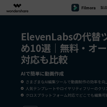
Filmora
製
製品
AIGCサービス
概要
ソリューシ
プラットフォーム
サポート
動画編集のコツ
Filmoraのユーザー層
動画編集＆変換
作図＆製図
PDF ソリ
法人向け
ElevenLabsの代
Filmora AI
動画編集ソフトと方法
インフルエンサー
A
Filmora
EdrawMax
PDFeleme
学生・教員向け
AIによる次世代編集
デスクトップ
Filmora - Windows動画編集ソフト
Filmoraバージョン情報
クリ
め10選｜無料・オ
動画編集ソフト
ベクタードローソフト
詳しく見る >>
代理店募集
A
最新の製品ニュースとアップデート情報
ビジネス動画編集関連知識
クリ
UniConverter
EdrawMind
NEW
Filmora - Mac動画編集ソフト
SMB
対応も比較
動画変換ソフト
マインドマップソフト
V
パートナープログ
DVD Memory
ラム
動画編集の高度スキル・テクニッ
A
DVD作成ソフト
Filmora操作ガイド
Fi
モバイル
フリーランサー
Filmora - iOS動画編集アプリ
AIで簡単に動画作成
DemoCreator
Filmoraのステップバイステップガイドを学ぶ
サポ
動画再生ソフトと方法
A
Filmora - Android動画編集アプリ
画面録画ソフト
さまざまなAI編集ツールで動画制作の効率を向
マーケター
Media.io
Filmora - iPad版
人気テンプレートやロイヤリティフリーのクリ
音声編集の基本知識
AI動画・画像・音楽ジェネレーター
クリエイター収益化
友達
クロスプラットフォーム対応でどこでも編集可
プログラム
SelfyzAI
招待
AI動画・画像編集アプリ
動画編集アプリまとめ
創造力を収益に変えましょう！
オンライン
Filmora - オンライン動画編集