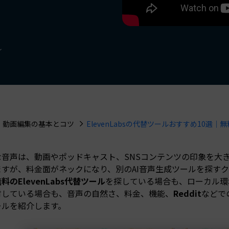
もっと見る >
NEW
ビジネス版
ブアセット）
もっと見る >
Wondershare製品一覧
無料ダウンロード
無料ダウンロード
し
無料ダウンロード
無料ダウンロード
動画編集の基本とコツ
ElevenLabsの代替ツールおすすめ10選
音声は、動画やポッドキャスト、SNSコンテンツの印象を大きく左
ますが、料金面がネックになり、別のAI音声生成ツールを探す
料のElevenLabs代替ツール
を探している場合も、ローカル環
討している場合も、音声の自然さ、料金、機能、
Reddit
などで
ールを紹介します。