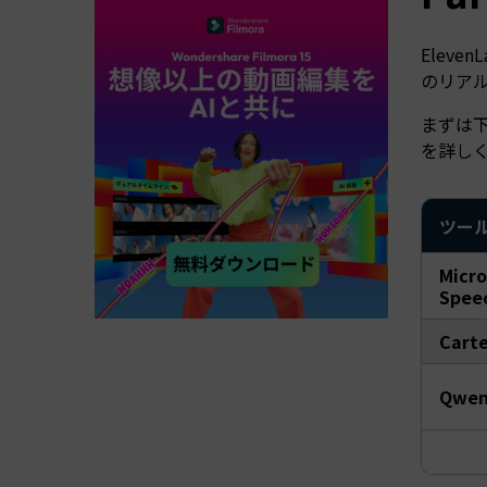
Elev
のリア
まずは
を詳し
ツー
Micro
Spee
Carte
Qwen