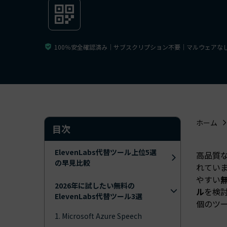
ToMoviee AI
オールインワンAI生成プラットフォーム
アセット
Creative Assets（クリエイティ
100％安全確認済み｜サブスクリプション不要｜マルウェアな
ホーム
目次
ElevenLabs代替ツール上位5選
高品質な
の早見比較
れてい
やすい
無
2026年に試したい無料の
ル
を検
ElevenLabs代替ツール3選
個のツ
1. Microsoft Azure Speech