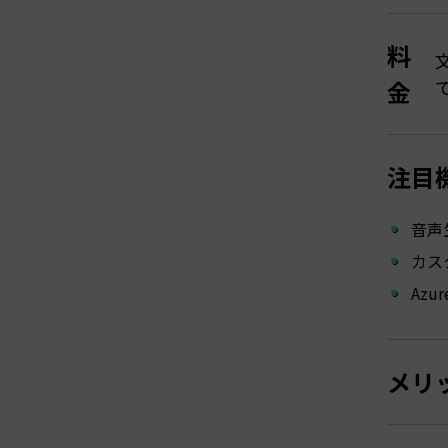
料
金
注目
音声
カス
Azu
メリ