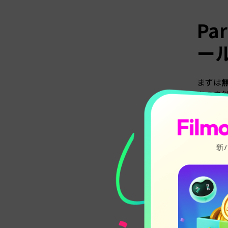
Pa
ー
まずは
無
声の自
ここで
1.
M