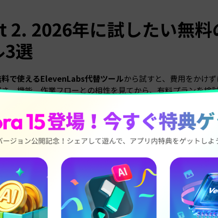
rt 2. 2026年に試したい無料
ル3選
料で使えるElevenLabs代替ツール
から試すと、費用をかけず
然さ、機能、作業フローとの相性を見てから、有料プランを検
は、すぐに試しやすい3つのツールを紹介します。
icrosoft Azure Speech