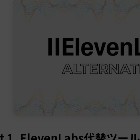
rt 1. ElevenLabs代