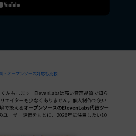
すべての機能 >
｜無料・オープンソース対応も比較
右します。ElevenLabsは高い音声品質で知ら
クリエイターも少なくありません。個人制作で使い
境で扱える
オープンソースのElevenLabs代替ツー
のユーザー評価をもとに、2026年に注目したい10