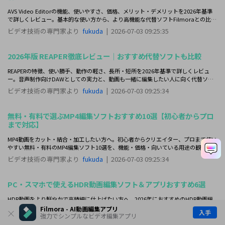
AVS Video Editorの機能、使いやすさ、価格、メリット・デメリットを2026年基準
で詳しくレビュー。基本的な使い方から、より高機能な代替ソフトFilmoraとの比較
までわかりやすく解説します。
ビデオ技術の専門家より
fukuda
|
2026-07-03 09:25:35
2026年版 REAPER徹底レビュー｜おすすめ代替ソフトも比較
REAPERの特徴、使い勝手、動作の軽さ、長所・短所を2026年基準で詳しくレビュ
ー。音声制作向けDAWとしての実力と、動画も一緒に編集したい人に向く代替ソフ
トまでわかりやすく比較します。
ビデオ技術の専門家より
fukuda
|
2026-07-03 09:25:34
無料・有料で選ぶMP4編集ソフトおすすめ10選【初心者からプロ
まで対応】
MP4動画をカット・結合・加工したい方へ。初心者からクリエイター、プロまで使い
やすい無料・有料のMP4編集ソフト10選を、機能・価格・向いている用途の観点から
比較して紹介します。
ビデオ技術の専門家より
fukuda
|
2026-07-03 09:25:34
PC・スマホで使えるHDR動画編集ソフト＆アプリおすすめ6選
HDR動画をより鮮やかで高精細に仕上げたい方へ。2026年におすすめのHDR動画編
集ソフト・アプリをPC向け・スマホ向けに厳選比較し、選び方や活用ポイントもわ
Filmora - AI動画編集アプリ
入手
かりやすく解説します。
強力でシンプルなビデオ編集アプリ
ビデオ技術の専門家より
fukuda
|
2026-07-03 09:25:34