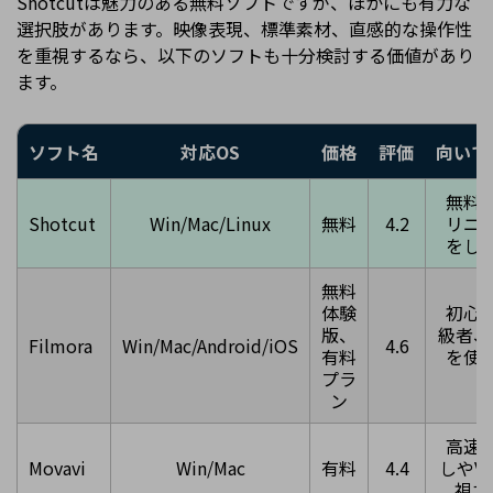
Shotcutは魅力のある無料ソフトですが、ほかにも有力な
選択肢があります。映像表現、標準素材、直感的な操作性
を重視するなら、以下のソフトも十分検討する価値があり
ます。
ソフト名
対応OS
価格
評価
向いて
無料
Shotcut
Win/Mac/Linux
無料
4.2
リニ
をし
無料
体験
初心
版、
級者、
Filmora
Win/Mac/Android/iOS
4.6
有料
を使
プラ
ン
高速
Movavi
Win/Mac
有料
4.4
しやV
視す