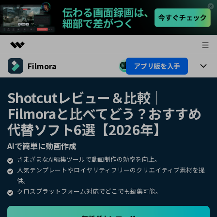
Filmora
アプリ版を入手
製品
AIGCサービス
製品
法人・教育・パートナー
Shotcutレビュー＆比較｜
ユーティリティ
Filmoraと比べてどう？おすすめ
概要
プラットフォーム
AI機能
企業情報
ソリューション
代替ソフト6選【2026年】
製品機能
AI機能
プラン＆価格
活用法
AIで簡単に動画作成
AIヒント
さまざまなAI編集ツールで動画制作の効率を向上。
Filmoraのユーザー層
サポート
動画編集関連知識
人気テンプレートやロイヤリティフリーのクリエイティブ素材を提
供。
ビデオソリューション
動画編集のコツ
サポート
クロスプラットフォーム対応でどこでも編集可能。
サポート