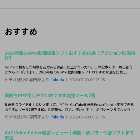
おすすめ
2026年版GoPro動画編集ソフトおすすめ10選【アクション映像向
け】
GoProで撮影した映像を迫力ある作品に仕上げたい方へ。この記事では、初心者向
けからプロ向けまで、2026年版のGoPro動画編集ソフトおすすめ10選を比較し、ア
クション映像に合う最適な1本を見つけやすく整理しました。
ビデオ技術の専門家より
fukuda
|
2026-07-03 09:25:35
動画をPPT化しやすいおすすめ変換ツール7選
動画をスライド化したい人向けに、MP4やYouTube動画をPowerPointへ変換できる
おすすめツール7選を比較。対応形式、料金、使いやすさ、活用シーンまでわかりや
すく整理しました。
ビデオ技術の専門家より
fukuda
|
2026-07-03 09:25:35
AVS Video Editor徹底レビュー｜機能・使い方・代替ソフトまで
解説