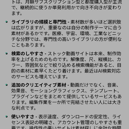
トは、月額サブスクリプション型と都度購入型が主流
で、継続的に使うか単発利用かで向き不向きが変わり
ます。
ライブラリの規模と専門性 -
素材数が多いほど選択肢
は広がりますが、重要なのは自分の制作テーマに合う
素材があるかです。医療、宇宙、環境、工業などニッ
チな分野では、専門性の高いライブラリの方が便利な
こともあります。
検索のしやすさ -
ストック動画サイトは本来、制作効
率を上げるためのものです。解像度、尺、縦横比、カ
ラー、雰囲気などで絞り込める検索機能があると、目
的の素材に素早くたどり着けます。最近はAI検索対応
のサービスも増えています。
追加のクリエイティブ素材 -
動画だけでなく、音楽、
効果音、モーショングラフィックス、テンプレート、
プラグインなどをまとめて提供しているサービスもあ
ります。編集作業を一か所で完結させたい人には大き
な利点です。
使いやすさ -
表示速度、ダウンロードの安定性、ライ
センス表記の明確さ、アカウント管理のしやすさも重
要です。操作性の悪いサイトは素材探しに余計な時間