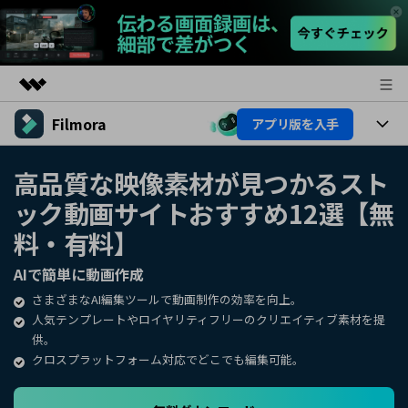
Filmora
アプリ版を入手
製品
AIGCサービス
製品
法人・教育・パートナー
高品質な映像素材が見つかるスト
ユーティリティ
ック動画サイトおすすめ12選【無
概要
プラットフォーム
AI機能
企業情報
ソリューション
料・有料】
製品機能
AI機能
プラン＆価格
活用法
AIで簡単に動画作成
AIヒント
さまざまなAI編集ツールで動画制作の効率を向上。
Filmoraのユーザー層
サポート
動画編集関連知識
人気テンプレートやロイヤリティフリーのクリエイティブ素材を提
供。
ビデオソリューション
動画編集のコツ
サポート
クロスプラットフォーム対応でどこでも編集可能。
サポート