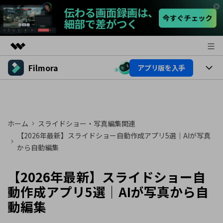
Filmora
アプリ版を入手
製品
AIGCサービス
製品
法人・教育・パートナー
ユーティリティ
概要
プラットフォーム
AI機能
企業情報
ホーム
スライドショー・写真編集関連
ソリューション
製品機能
【2026年最新】スライドショー自動作成アプリ5選｜AIが写真
AI機能
プラン＆価格
活用法
から自動編集
AIヒント
Filmoraのユーザー層
サポート
動画編集関連知識
【2026年最新】スライドショー自
ビデオソリューション
動作成アプリ5選｜AIが写真から自
動画編集のコツ
サポート
動編集
サポート