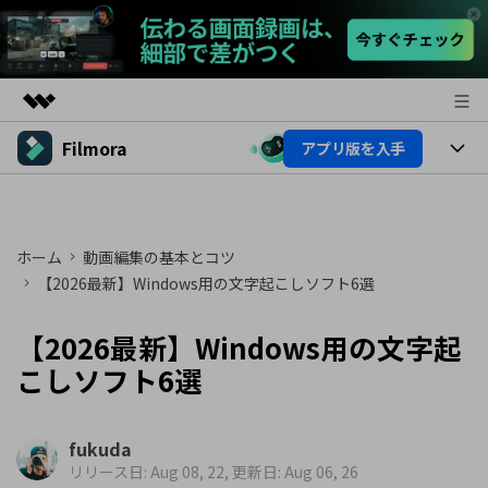
Filmora
アプリ版を入手
製品
AIGCサービス
製品
法人・教育・パートナー
ユーティリティ
概要
プラットフォーム
ホーム
動画編集の基本とコツ
AI機能
企業情報
ソリューション
【2026最新】Windows用の文字起こしソフト6選
製品機能
AI機能
プラン＆価格
活用法
【2026最新】Windows用の文字起
AIヒント
Filmoraのユーザー層
サポート
こしソフト6選
動画編集関連知識
ビデオソリューション
動画編集のコツ
サポート
fukuda
リリース日: Aug 08, 22, 更新日: Aug 06, 26
サポート