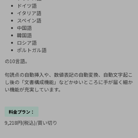
ドイツ語
イタリア語
スペイン語
中国語
韓国語
ロシア語
ポルトガル語
の10言語。
句読点の自動挿入や、数値表記の自動変換、自動文字起こ
し後の「文書構成機能」などかゆいところに手が届く細か
い機能が充実しています。
料金プラン：
9,218円(税込)/買い切り