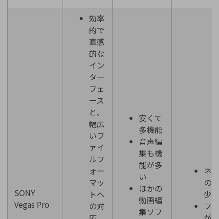
効率
的で
直感
的な
イン
ター
フェ
ース
と、
安くて
幅広
多機能
いフ
音声編
ァイ
集も機
ルフ
能が多
ォー
ネ
い
マッ
の
ほかの
SONY
トへ
少
動画編
Vegas Pro
の対
フ
集ソフ
応
が