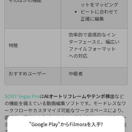
ットをマッピング
ビートに合わせて
正確に編集
効率的で直感的なイン
ターフェースと、幅広い
特徴
ファイルフォーマット
への対応
おすすめユーザー
中級者
SONY Vegas Pro
は
AIオートリフレームやテンポ検出
など
の機能を備えている動画編集ソフトです。モードレスなワ
ークフローやカスタマイズ可能なワークスペースにより、
直感的で迅速な編集ができます。画像補正ツールやカラー
"Google Play"からFilmoraを入手?
グレーディングなどもあり、画面分割した動画も作成可能
です。