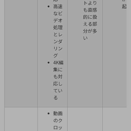
トより
高速
起
も直感
なビ
的に扱
デオ
える部
処理
分が多
とレ
い
ンダ
リン
グ
4K編
集に
も対
応し
てい
る
動画
のク
ロッ