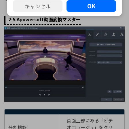
OK
キャンセル
2-5.Apowersoft動画変換マスター
画面上部にある「ビデ
分割機能
オコラージュ」をクリ