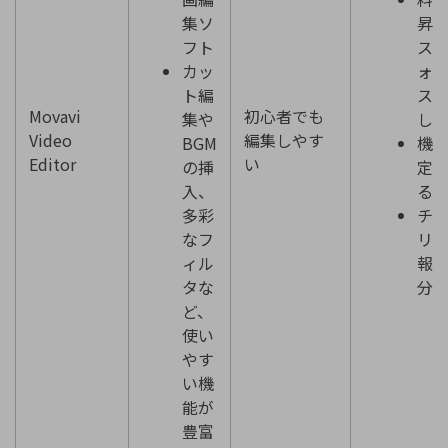
集ソ
昇
フト
ス
カッ
ォ
ト編
ス
Movavi
初心者でも
集や
し
Video
編集しやす
BGM
機
Editor
い
の挿
定
入、
る
多彩
チ
なフ
リ
ィル
報
タな
分
ど、
使い
やす
い機
能が
豊富