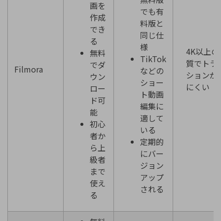
画を
でも有
作成
料版と
でき
同じ仕
る
様
4K以上の
無料
TikTok
質でトラ
でダ
Filmora
などの
ションが
ウン
ショー
にくい
ロー
ト動画
ド可
編集に
能
適して
初心
いる
者か
定期的
ら上
にバー
級者
ジョン
まで
アップ
使え
される
る