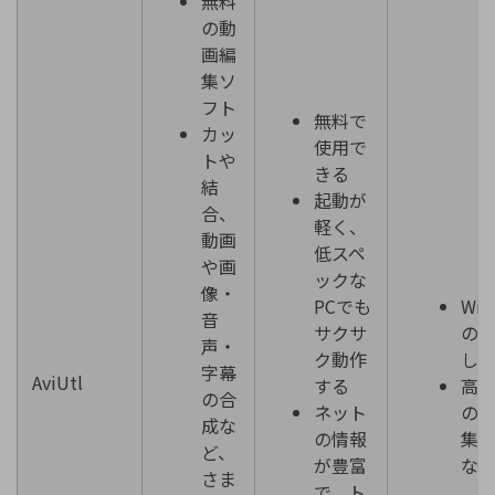
無料
の動
画編
集ソ
フト
無料で
カッ
使用で
トや
きる
結
起動が
合、
軽く、
動画
低スペ
や画
ックな
像・
PCでも
Win
音
サクサ
の
声・
ク動作
し
字幕
AviUtl
する
高
の合
ネット
の
成な
の情報
集
ど、
が豊富
な
さま
で、ト