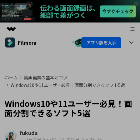
Filmora
アプリ版を入手
製品
AIGCサービス
製品
法人・教育・パートナー
ユーティリティ
概要
プラットフォーム
AI機能
企業情報
ホーム
動画編集の基本とコツ
ソリューション
製品機能
Windows10や11ユーザー必見！画面分割できるソフト5選
AI機能
プラン＆価格
活用法
Windows10や11ユーザー必見！画
AIヒント
Filmoraのユーザー層
サポート
動画編集関連知識
面分割できるソフト5選
ビデオソリューション
動画編集のコツ
サポート
fukuda
サポート
リリース日: Sep 04, 24, 更新日: Apr 08, 26