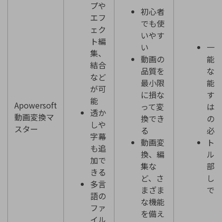
プや
初心者
エフ
でも使
ェク
いやす
ト編
い
一
集、
動画の
能
結合
品質を
な
など
最小限
能
が可
に損な
す
能
Apowersoft
って変
は
透か
動画変換マ
換でき
の
しや
スター
る
必
字幕
動画変
ト
も追
換、編
ル
加で
集な
部
きる
ど、さ
し
多言
まざま
で
語の
な機能
ファ
を備え
イル