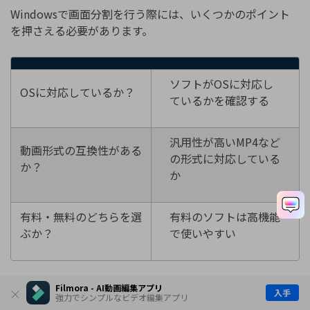
Windowsで画面分割を行う際には、いくつかのポイント
を押さえる必要があります。
ソフトがOSに対応し
OSに対応しているか？
ているかを確認する
汎用性が高いMP4など
動画形式の互換性がある
の形式に対応している
か？
か
有料・無料のどちらを選
有料のソフトは高機能
ぶか？
で使いやすい
以上のポイントを押さえ、自分に合った画面分割ソフトを
Filmora - AI動画編集アプリ
入手
強力でシンプルなビデオ編集アプリ
選びましょう。