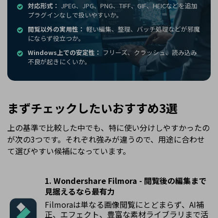
対応形式：
JPEG、JPG、PNG、TIFF、GIF、HEICなどを追加
プラグインなしで扱いやすいか。
閲覧以外の実用性：
軽い編集、整理、バッチ処理などが邪魔
にならず役立つか。
Windows上での安定性：
フリーズ、クラッシュ、読み込み
不良が起きにくいか。
まずチェックしたいおすすめ3選
上の基準で比較した中でも、特に使い分けしやすかったの
が次の3つです。それぞれ強みが違うので、用途に合わせ
て選びやすい候補になっています。
1. Wondershare Filmora - 閲覧後の編集まで
見据えるなら最有力
Filmoraは単なる画像閲覧にとどまらず、AI補
正、エフェクト、豊富な素材ライブラリまで活