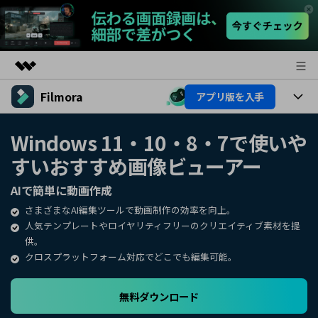
Filmora
アプリ版を入手
製品
AIGCサービス
製品
法人・教育・パートナー
Windows 11・10・8・7で使いや
ユーティリティ
すいおすすめ画像ビューアー
概要
プラットフォーム
AI機能
企業情報
ソリューション
AIで簡単に動画作成
製品機能
AI機能
プラン＆価格
活用法
さまざまなAI編集ツールで動画制作の効率を向上。
人気テンプレートやロイヤリティフリーのクリエイティブ素材を提
AIヒント
Filmoraのユーザー層
サポート
供。
動画編集関連知識
クロスプラットフォーム対応でどこでも編集可能。
ビデオソリューション
動画編集のコツ
サポート
無料ダウンロード
サポート