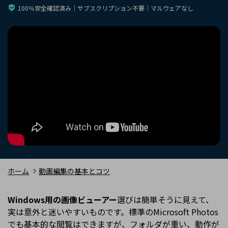
購入する
ログイン
100％安全確認済み｜サブスクリプション不要｜マルウェアなし
カスタマーサポート
ブランド紹介
検索
ホーム
動画編集の基本とコツ
Windows用の画像ビューアー
選びは簡単そうに見えて、
実は意外と迷いやすいものです。標準のMicrosoft Photos
でも基本的な閲覧はできますが、フォルダが重い、動作が