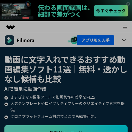
Filmora
アプリ版を入手
製品
AIGCサービス
製品
法人・教育・パートナー
動画に文字入れできるおすすめ動
ユーティリティ
画編集ソフト11選｜無料・透かし
概要
プラットフォーム
AI機能
企業情報
ソリューション
なし候補も比較
製品機能
AI機能
プラン＆価格
活用法
AIで簡単に動画作成
AIヒント
さまざまなAI編集ツールで動画制作の効率を向上。
Filmoraのユーザー層
サポート
動画編集関連知識
人気テンプレートやロイヤリティフリーのクリエイティブ素材を提
供。
ビデオソリューション
動画編集のコツ
サポート
クロスプラットフォーム対応でどこでも編集可能。
サポート