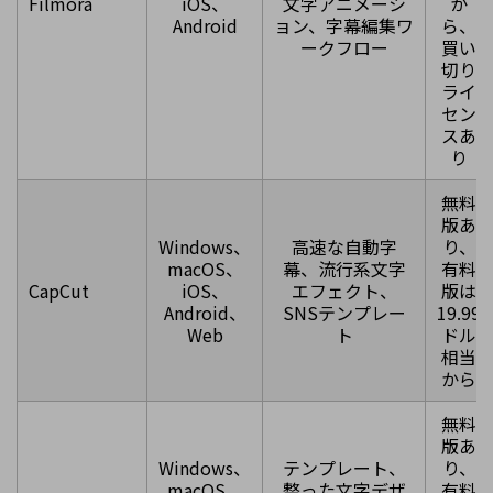
Filmora
iOS、
文字アニメーシ
か
Android
ョン、字幕編集ワ
ら、
ークフロー
買い
切り
ライ
セン
スあ
り
無料
版あ
Windows、
高速な自動字
り、
macOS、
幕、流行系文字
有料
CapCut
iOS、
エフェクト、
版は
Android、
SNSテンプレー
19.99
Web
ト
ドル
相当
から
無料
版あ
Windows、
テンプレート、
り、
macOS、
整った文字デザ
有料