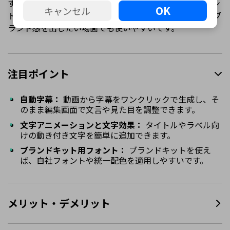
すばやく作りたい人に向くオンラインツールです。フォン
OK
キャンセル
ト、余白、レイアウトの見栄えを重視する動画に強く、ブ
ランド感を出したい場面でも使いやすいです。
注目ポイント
自動字幕：
動画から字幕をワンクリックで生成し、そ
のまま編集画面で文言や見た目を調整できます。
文字アニメーションと文字効果：
タイトルやラベル向
けの動き付き文字を簡単に追加できます。
ブランドキット用フォント：
ブランドキットを使え
ば、自社フォントや統一配色を適用しやすいです。
メリット・デメリット