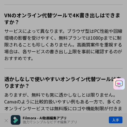
VNのオンライン代替ツールで4K書き出しはできま
すか？
サービスによって異なります。ブラウザ型はPC性能や回線
環境の影響を受けやすく、無料プランでは1080pまでに制
限されることも珍しくありません。高画質案件を重視する
場合は、各サービスの書き出し上限を事前に確認するのが
おすすめです。
透かしなしで使いやすいオンライン代替ツールはあ
りますか？
ありますが、無料でも常に透かしなしとは限りません。
Canvaのように比較的扱いやすい例もある一方で、多くの
オンラインサービスでは無料版にロゴや機能制限が付きま
す。用途と書き出し条件を見ながら選ぶのが安全です。
Filmora - AI動画編集アプリ
入手
強力でシンプルなビデオ編集アプリ