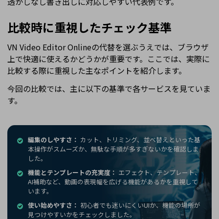
透かしなし書き出しに対応しやすい代表例です。
比較時に重視したチェック基準
VN Video Editor Onlineの代替を選ぶうえでは、ブラウザ
上で快適に使えるかどうかが重要です。ここでは、実際に
比較する際に重視した主なポイントを紹介します。
今回の比較では、主に以下の基準で各サービスを見ていま
す。
編集のしやすさ：
カット、トリミング、並べ替えといった基
本操作がスムーズか、無駄な手順が多すぎないかを確認しま
した。
機能とテンプレートの充実度：
エフェクト、テンプレート、
AI補助など、動画の表現幅を広げる機能があるかを重視して
います。
使い始めやすさ：
初心者でも迷いにくいUIか、機能の場所が
見つけやすいかをチェックしました。