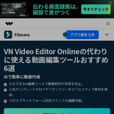
Filmora
アプリ版を入手
製品
AIGCサービス
製品
法人・教育・パートナー
VN Video Editor Onlineの代わり
ユーティリティ
に使える動画編集ツールおすすめ
概要
プラットフォーム
AI機能
企業情報
ソリューション
6選
製品機能
AI機能
プラン＆価格
活用法
AIで簡単に動画作成
AIヒント
さまざまなAI編集ツールで動画制作の効率を向上。
Filmoraのユーザー層
サポート
動画編集関連知識
人気テンプレートやロイヤリティフリーのクリエイティブ素材を提
供。
ビデオソリューション
動画編集のコツ
サポート
クロスプラットフォーム対応でどこでも編集可能。
サポート