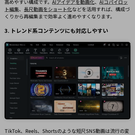
高めやすい構成です。
AIアイデアを動画化
、
AIコパイロッ
ト編集
、
長尺動画をショート化
などを活用すれば、構成づ
くりから再編集まで効率よく進めやすくなります。
3. トレンド系コンテンツにも対応しやすい
TikTok、Reels、Shortsのような短尺SNS動画は流行の変