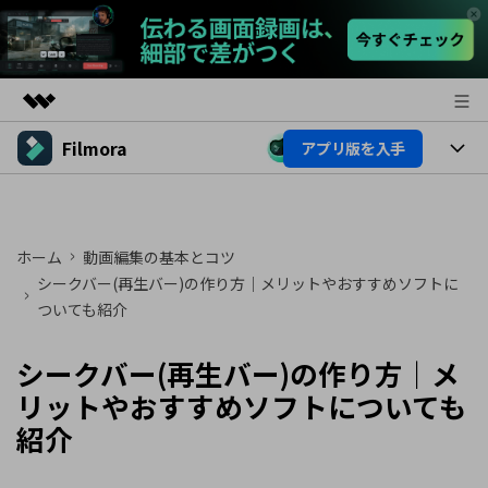
Filmora
アプリ版を入手
製品
AIGCサービス
製品
法人・教育・パートナー
ユーティリティ
概要
プラットフォーム
ホーム
動画編集の基本とコツ
AI機能
企業情報
ソリューション
シークバー(再生バー)の作り方｜メリットやおすすめソフトに
製品機能
ついても紹介
AI機能
プラン＆価格
活用法
AIヒント
シークバー(再生バー)の作り方｜メ
Filmoraのユーザー層
サポート
動画編集関連知識
リットやおすすめソフトについても
ビデオソリューション
動画編集のコツ
サポート
紹介
サポート