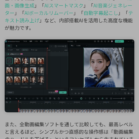
画・画像生成
」「
AIスマートマスク
」「
AI音楽ジェネレー
ター
」「
AIボーカルリムーバー
」「
自動字幕起こし
」「
テ
キスト読み上げ
」など、内部搭載AIを活用した高度な機能
が魅力です。
また、全動画編集ソフトを通して比較しても、最高レベル
と言えるほど、シンプルかつ直感的な操作感は「動画編集