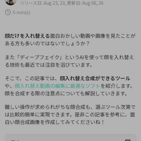
購入する
ログイン
リリース日: Aug 23, 23, 更新日: Aug 06, 26
カスタマーサポート
5 min(s)
ブランド紹介
検索
顔だけを入れ替える
面白おかしい動画や画像を見たことが
ある方も多いのではないでしょうか？
また「ディープフェイク」というAIを使って顔を入れ替え
る技術も最近では注目を浴びています。
そこで、この記事では、
顔入れ替え合成ができるツール
や、
顔入れ替え動画の編集に最適なソフト
を紹介します。
顔を合成する際の注意点についても解説していきます。
難しい操作が求められがちな顔合成も、選ぶツール次第で
は比較的簡単に実現できます。是非この記事を参考に、面
白い顔合成画像を作成してみてくださいね！