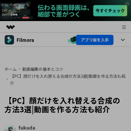
Filmora
アプリ版を入手
製品
AIGCサービス
製品
法人・教育・パートナー
ユーティリティ
概要
プラットフォーム
ホーム
動画編集の基本とコツ
AI機能
企業情報
ソリューション
【PC】顔だけを入れ替える合成の方法3選|動画を作る方法も紹
製品機能
介
AI機能
プラン＆価格
活用法
AIヒント
【PC】顔だけを入れ替える合成の
Filmoraのユーザー層
サポート
動画編集関連知識
方法3選|動画を作る方法も紹介
ビデオソリューション
動画編集のコツ
サポート
fukuda
サポート