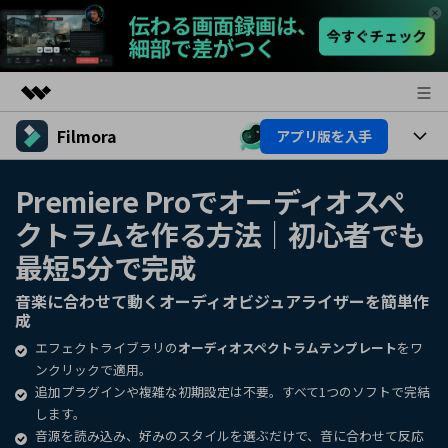
Filmora
アプリ版を入手
製品
AIGCサービス
製品
法人・教育・パートナー
Premiere Proでオーディオスペ
ユーティリティ
クトラムを作る方法｜初心者でも
概要
プラットフォーム
AI機能
企業情報
ソリューション
最短5分で完成
製品機能
AI機能
プラン＆価格
活用法
音楽に合わせて動く
オーディオビジュアライザー
を簡単作
成
AIヒント
Filmoraのユーザー層
サポート
動画編集関連知識
エフェクトライブラリの
オーディオスペクトラムテンプレート
をワ
ンクリックで適用。
ビデオソリューション
動画編集のコツ
追加プラグインや複雑な初期設定は不要。すべて1つのソフトで完結
サポート
します。
音源を読み込み、好みのスタイルを選ぶだけで、音に合わせて反応
サポート