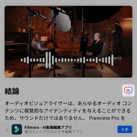
結論
オーディオビジュアライザーは、あらゆるオーディオ コン
テンツに視覚的なアイデンティティを与えることができる
ため、サウンドだけではありません。 Premiere Pro を
After Effects と一緒に使用するか、プラグインを使用して
Filmora - AI動画編集アプリ
入手
Premiere Pro 内に直接作成するか、Premiere Pro オーデ
強力でシンプルなビデオ編集アプリ