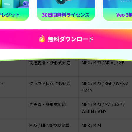
ea
広告が少なく使いやすい
MP4 / MP3
om.net
字幕付き保存を試しやす
MP4
い
高速変換・多形式対応
MP4 / MP3 / MOV / 3GP
om
クラウド保存にも対応
MP4 / MP3 / 3GP / WEBM
/ M4A
e
高画質・多形式対応
MP4 / MP3 / AVI / 3GP /
WEBM / WMV
MP3 / MP4変換が簡単
MP3 / MP4