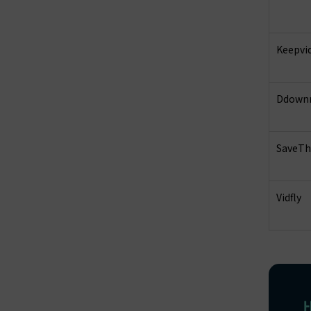
Keepvi
Ddown
SaveTh
Vidfly