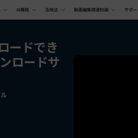
品
AI機能
活用法
動画編集関連知識
サポー
法人・教育・パートナー
企業情報
プラン＆価格
ョン
ユーテ
会社概要
AI機能
ビデオソリューション
製品機能
カスタマーサポート
AI
創業者メッセージ
ューション
PDF編集
作図＆製図
動画編集＆変換
データ
ロードでき
YouTube・SNS動画編集
動画
FAQs
オーディオ
採用情報
I 画像から動画生成
YouTube収益化
AI 動画ノイズ除去
解説動画
Cha
nt
PDFelement
EdrawMind
Filmora
Recove
Veo 3.1
エイターハブ
ウンロードサ
PDF編集ソフト
データ復
NEW
お客様からよくあるご質問を掲載してお
お問い合わせ
EdrawMax
UniConverter
I テキストから動画生成
ります
AI
エイターハブで無限の創造性を発揮しよう
YouTubeショート動画作成方法
画面録画
オートモンタージュ
PDFelement Cloud
Repairi
オープニング動画
スライドショー動画
AI 音声補正
電子署名とクラウドサービス
動画・写
eo 3.1
AI
お問い合わせ
HiPDF
Dr.Fon
ク
ソーシャルメディア動画編集
キーフレーム
オーディオスペクトラム
I画像生成
テキスト読み上げ
PDF編集オンラインツール
スマート
lmora動作環境
プロモーションビデオ
無料でサポートチームにお問い合わせく
商品紹介動画
AI
ださい
ール
ートされている形式、デバイス、GPU の完全なリスト
Mobile
YouTube動画エディタで動画を編集する方法
サブシーケンス
オーディオ同期
I 延長
AI ポートレート
NEW
NEW
スマホ間
すべてのソリューション 
バージョンダウン
FamiSa
AI オブジェクトリムーバー
AI自動文字起こし
Youtubeのオープニング動画を作る方法
平面トラッキング
無音検出
子供の安
紹介プログラム
Filmora の旧バージョンをご利用いただ
NEW
NEW
けます
して、ポイントを獲得しよう！
YouTube動画編集ソフトおすすめTOP10
ボイスチェンジャー
NE
無料ダウンロード
マルチカメラ編集
法人向け