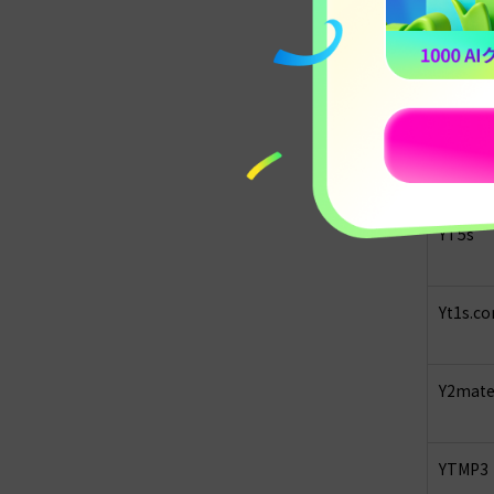
Snepp
SaveFr
YT5s
Yt1s.c
Y2mat
YTMP3