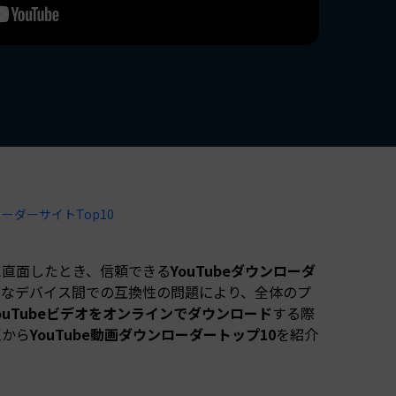
すべての機能 >
ーダーサイトTop10
に直面したとき、信頼できる
YouTubeダウンローダ
まなデバイス間での互換性の問題により、全体のプ
ouTubeビデオをオンラインでダウンロード
する際
点から
YouTube動画ダウンローダートップ10
を紹介