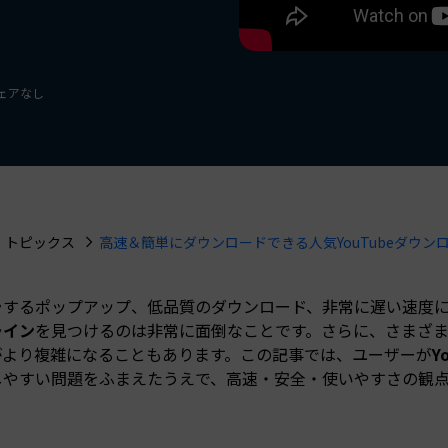
もっと見る >
NEW
ビジネス版
ブアセット）
もっと見る >
Wondershare製品一覧
無料ダウンロード
無料ダウンロード
ウェアなし
無料ダウンロード
無料ダウンロード
トピックス
高速＆簡単にダウンロードできる人気YouTubeダウンロ
ラするポップアップ、低品質のダウンロード、非常に遅い速度
ライン
を見つけるのは非常に面倒なことです。さらに、さまざ
がより複雑になることもあります。この記事では、ユーザーが
Y
しやすい問題をふまえたうえで、高速・安全・使いやすさの観
。