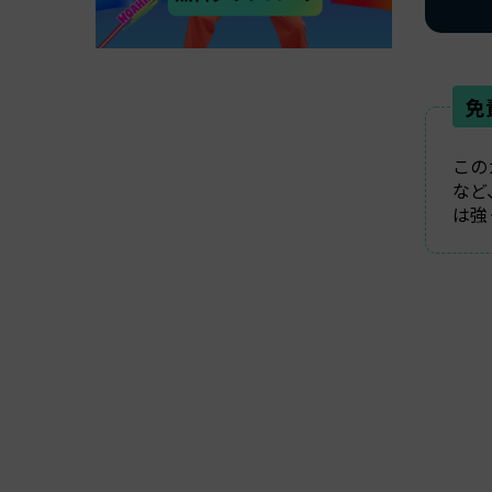
免
この
など
は強