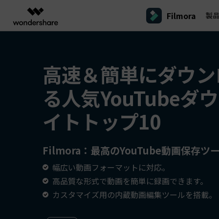
Filmora
製
製品
AIGCサービス
概要
ソリューシ
プラットフォーム
サポート
動画編集のコツ
Filmoraのユーザー層
動画編集＆変換
作図＆製図
PDF ソリ
法人向け
高速＆簡単にダウン
Filmora AI
動画編集ソフトと方法
インフルエンサー
A
Filmora
EdrawMax
PDFeleme
学生・教員向け
AIによる次世代編集
デスクトップ
Filmora - Windows動画編集ソフト
Filmoraバージョン情報
クリ
る人気YouTubeダ
動画編集ソフト
ベクタードローソフト
詳しく見る >>
代理店募集
A
最新の製品ニュースとアップデート情報
ビジネス動画編集関連知識
クリ
UniConverter
EdrawMind
NEW
Filmora - Mac動画編集ソフト
SMB
イトトップ10
動画変換ソフト
マインドマップソフト
V
パートナープログ
DVD Memory
ラム
動画編集の高度スキル・テクニッ
A
DVD作成ソフト
Filmora操作ガイド
Fi
モバイル
フリーランサー
Filmora - iOS動画編集アプリ
Filmora：最高のYouTube動画保存ツ
DemoCreator
Filmoraのステップバイステップガイドを学ぶ
サポ
動画再生ソフトと方法
A
Filmora - Android動画編集アプリ
画面録画ソフト
幅広い動画フォーマットに対応。
マーケター
Media.io
Filmora - iPad版
高品質な形式で動画を簡単に録画できます。
音声編集の基本知識
AI動画・画像・音楽ジェネレーター
クリエイター収益化
友達
カスタマイズ用の内蔵動画編集ツールを搭載。
プログラム
SelfyzAI
招待
AI動画・画像編集アプリ
動画編集アプリまとめ
創造力を収益に変えましょう！
オンライン
Filmora - オンライン動画編集