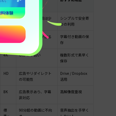
画質
4K
高度な編集機能は少
シンプルで安全寄
なめ
りの利用
4K
ポップアップが出る
字幕付き動画の保
場合がある
存
4K
UIがやや古い
複数形式で素早く
保存
HD
広告やリダイレクト
Drive / Dropbox
の可能性
活用
8K
広告表示あり、字幕
高解像度重視
非対応
標
90分超の動画に不向
音声抽出を手早く
準〜
き
したい人