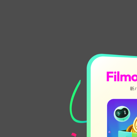
比
ー
先にざ
う、強
ツール