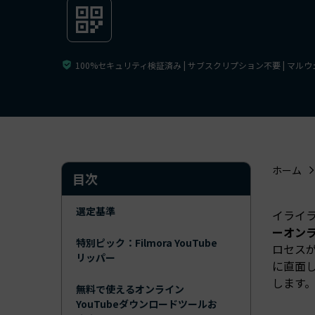
ToMoviee AI
オールインワンAI生成プラットフォーム
アセット
Creative Assets（クリエイティ
100%セキュリティ検証済み | サブスクリプション不要 | マル
ホーム
目次
選定基準
イライ
ーオン
特別ピック：Filmora YouTube
ロセス
リッパー
に直面
します
無料で使えるオンライン
YouTubeダウンロードツールお