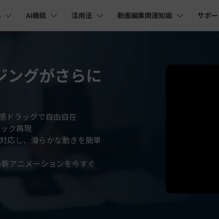
品
AI機能
活用法
動画編集関連知識
サポー
法人・教育・パートナー
企業情報
プラン＆価格
ョン
ユーテ
会社概要
AI機能
ビデオソリューション
製品機能
カスタマーサポート
創業者メッセージ
ューション
PDF編集
作図＆製図
動画編集＆変換
データ
ージングがさらに
YouTube・SNS動画編集
動画
FAQs
オーディオ
そ
採用情報
I 画像から動画生成
YouTube収益化
AI 動画ノイズ除去
解説動画
C
nt
PDFelement
EdrawMind
Filmora
Recove
Veo 3.1
エイターハブ
PDF編集ソフト
データ復
NEW
お客様からよくあるご質問を掲載してお
お問い合わせ
EdrawMax
UniConverter
I テキストから動画生成
ります
エイターハブで無限の創造性を発揮しよう
YouTubeショート動画作成方法
画面録画
オートモンタージュ
スラ
PDFelement Cloud
Repairi
オープニング動画
スライドショー動画
AI 音声補正
電子署名とクラウドサービス
動画・写
eo 3.1
感ドラッグで自由自在
お問い合わせ
リック再現
HiPDF
Dr.Fon
ク
ソーシャルメディア動画編集
キーフレーム
オーディオスペクトラム
結婚
I画像生成
テキスト読み上げ
PDF編集オンラインツール
スマート
lmora動作環境
対応し、滑らかな動きを簡単
プロモーションビデオ
無料でサポートチームにお問い合わせく
商品紹介動画
ださい
ートされている形式、デバイス、GPU の完全なリスト
Mobile
YouTube動画エディタで動画を編集する方法
サブシーケンス
オーディオ同期
動画
I 延長
AI ポートレート
NEW
NEW
スマホ間
年最新アニメーションを今すぐ
すべてのソリューション 
バージョンダウン
FamiSa
AI オブジェクトリムーバー
AI自動文字起こし
Youtubeのオープニング動画を作る方法
平面トラッキング
無音検出
アニ
NEW
子供の安
紹介プログラム
Filmora の旧バージョンをご利用いただ
NEW
けます
して、ポイントを獲得しよう！
YouTube動画編集ソフトおすすめTOP10
マルチカメラ編集
ボイスチェンジャー
動画
NEW
NE
無料ダウンロード
法人向け