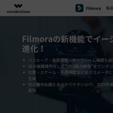
Filmora
製
製品
AIGCサービス
概要
ソリューシ
プラットフォーム
サポート
動画編集のコツ
Filmoraのユーザー層
動画編集＆変換
作図＆製図
PDF ソリ
法人向け
Filmoraの新機能でイ
Filmora AI
動画編集ソフトと方法
インフルエンサー
A
Filmora
EdrawMax
PDFeleme
学生・教員向け
AIによる次世代編集
デスクトップ
進化！
Filmora - Windows動画編集ソフト
Filmoraバージョン情報
クリ
動画編集ソフト
ベクタードローソフト
詳しく見る >>
代理店募集
A
最新の製品ニュースとアップデート情報
ビジネス動画編集関連知識
クリ
UniConverter
EdrawMind
NEW
Filmora - Mac動画編集ソフト
SMB
動画変換ソフト
マインドマップソフト
V
パスカーブ・速度調整・キーフレーム補間も直
パートナープログ
AEの複雑操作なしで“プロ級の緩急”をワンク
DVD Memory
ラム
動画編集の高度スキル・テクニッ
A
DVD作成ソフト
Filmora操作ガイド
Fi
モバイル
位置・スケール・不透明度など全パラメータに
フリーランサー
Filmora - iOS動画編集アプリ
生成
DemoCreator
Filmoraのステップバイステップガイドを学ぶ
サポ
動画再生ソフトと方法
A
Filmora - Android動画編集アプリ
画面録画ソフト
初心者でも扱える分かりやすいUIで、2025
マーケター
実現
Media.io
Filmora - iPad版
音声編集の基本知識
AI動画・画像・音楽ジェネレーター
クリエイター収益化
友達
プログラム
SelfyzAI
招待
AI動画・画像編集アプリ
動画編集アプリまとめ
創造力を収益に変えましょう！
オンライン
Filmora - オンライン動画編集