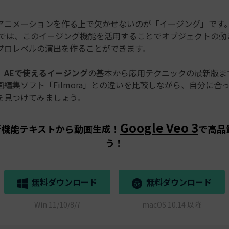
ニメーションを作る上で欠かせないのが「イージング」です。Af
（AE）では、このイージング機能を活用することでオブジェクトの
プロレベルの演出を作ることができます。
、
AEで使えるイージング
の基本から応用テクニックの最新版ま
編集ソフト「Filmora」との違いを比較しながら、自分に合
を見つけてみましょう。
Google Veo 3
aの新機能テキストから動画生成！
で高品
う！
無料ダウンロード
無料ダウンロード
Win 11/10/8/7
macOS 10.14 以降