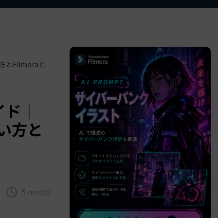
べての機能 >
Filmoraと
イド｜
い方と
5 min(s)