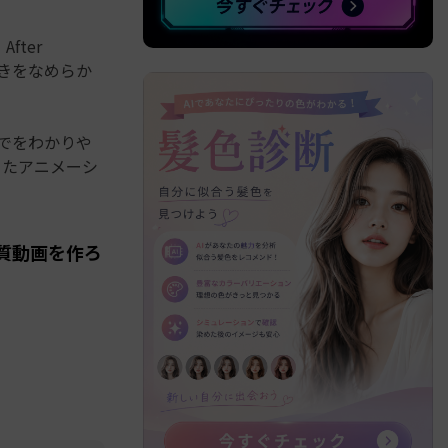
ter
動きをなめらか
でをわかりや
ったアニメーシ
質動画を作ろ