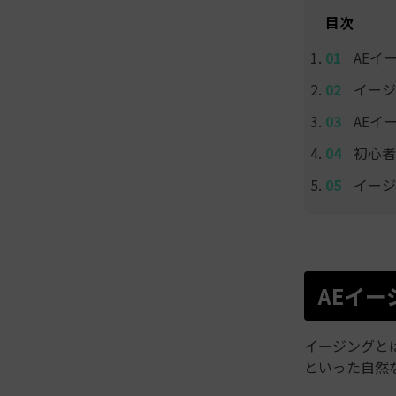
目次
AEイ
イージ
AEイ
初心者
イージ
AEイ
イージングと
といった自然