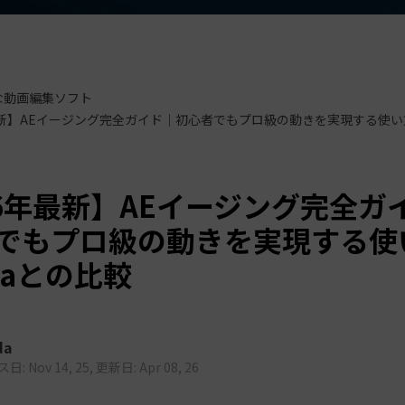
もっと見る >
ビジネス版
ブアセット）
もっと見る >
す
Wondershare製品一覧
無料ダウンロード
無料ダウンロード
な動画編集ソフト
無料ダウンロード
無料ダウンロード
最新】AEイージング完全ガイド｜初心者でもプロ級の動きを実現する使い方と
26年最新】AEイージング完全ガ
でもプロ級の動きを実現する使
oraとの比較
da
: Nov 14, 25, 更新日: Apr 08, 26