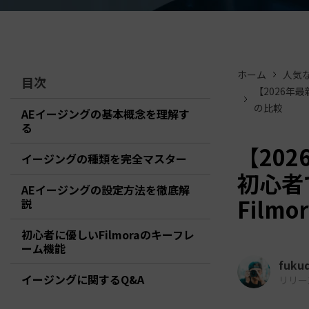
ToMoviee AI
オールインワンAI生成プラットフォーム
アセット
Creative Assets（クリエイティ
ホーム
人気
目次
【2026年
の比較
AEイージングの基本概念を理解す
る
【20
イージングの種類を完全マスター
初心者
AEイージングの設定方法を徹底解
Film
説
初心者に優しいFilmoraのキーフレ
ーム機能
fuku
イージングに関するQ&A
リリース日